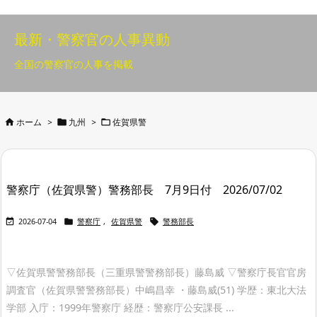
最新・警察官の人事異動
全国の警察官の人事を掲載



ホーム
>
九州
>
佐賀県警
警察庁（佐賀県警）警務部長 7月9日付 2026/07/02



2026-07-04
警察庁
,
佐賀県警
警務部長
▽佐賀県警警務部長（三重県警警務部長）藤島威 ▽警察庁長官官房
調査官（佐賀県警警務部長）中嶋昌幸 ・藤島威(51) 学歴：東北大法
学部 入庁：1999年警察庁 経歴：警察庁公安課長 ...