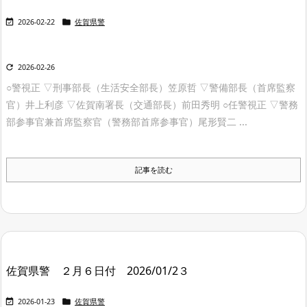


2026-02-22
佐賀県警

2026-02-26
○警視正 ▽刑事部長（生活安全部長）笠原哲 ▽警備部長（首席監察
官）井上利彦 ▽佐賀南署長（交通部長）前田秀明 ○任警視正 ▽警務
部参事官兼首席監察官（警務部首席参事官）尾形賢二 ...
記事を読む
佐賀県警 ２月６日付 2026/01/2３


2026-01-23
佐賀県警