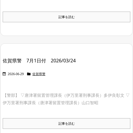
記事を読む
佐賀県警 7月1日付 2026/03/24


2026-06-29
佐賀県警
【警部】 ▽唐津署留置管理課長（伊万里署刑事課長）多伊良彰文 ▽
伊万里署刑事課長（唐津署留置管理課長）山口智昭
記事を読む