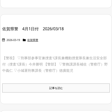
佐賀県警 4月1日付 2026/03/18


2026-03-19
佐賀県警
【警視】 ▽刑事部参事官兼捜査1課長兼機動捜査隊長兼生活安全部
付（捜査1課長）今井勝明 【警部】 ▽警務課課長補佐（警察庁）野
中義仁 ▽小城署刑事課長（警察庁）德廣龍児
記事を読む