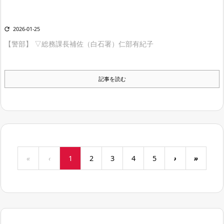

2026-01-25
【警部】 ▽総務課長補佐（白石署）仁部有紀子
記事を読む
«
‹
1
2
3
4
5
›
»