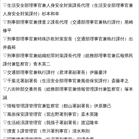
▽生活安全部理事官兼人身安全対策課長代理（生活安全部理事官兼
人身安全対策課付）杉本和幸
▽刑事部理事官兼捜査２課長代理（交通部理事官兼執行課付）尾崎
修平
▽刑事部理事官兼特殊詐欺対策室長（交通部理事官兼執行課付）出
井義裕
▽刑事部理事官兼組織犯罪対策課長代理（総務部理事官兼広報県民
課付兼監察官）青木英二
▽交通部理事官兼執行課付（君津署副署長）伊藤慶洋
▽千葉北署副署長（生活安全部理事官兼風俗保安課付）斎藤孝之
▽八街幹部交番所長（総務部理事官兼情報管理課付兼監察官）塚本
誠
▽情報管理課管理官兼監察官（館山署副署長）伊原勝己
▽風俗保安課管理官（習志野署刑事官）斎木英隆
▽生活経済課管理官（我孫子署副署長）渡辺隆幸
▽捜査３課管理官（市川署刑事官）清水寿則