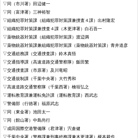
▽同（市川署）田辺健一
▽同（富津署）三神裕智
▽組織犯罪対策課（組織犯罪対策課兼捜査４課）出村隆宏
▽組織犯罪対策課兼捜査４課（木更津署）白石吾一
▽薬物銃器対策課（組織犯罪対策課）渡辺満
▽薬物銃器対策課兼組織犯罪対策課（薬物銃器対策課）青井道彦
▽交通総務課（交通捜査課）鈴木真悟
▽交通指導課（高速道路交通警察隊）飯田繁
▽交通捜査課（市原署）及川竜昭
▽交通規制課（千葉中央署）大竹秀和
▽高速道路交通警察隊（千葉西署）檜垣弘之
▽運転教育課兼運転免許課（運転教育課）西武志
▽警備部（行徳署）福原武志
▽同（東金署）池田太一
▽同（館山署）中島尚行
▽成田国際空港警備隊（君津署）宍倉健
▽千葉中央署（警務課兼刑事総務課兼木更津署）榎本裁也