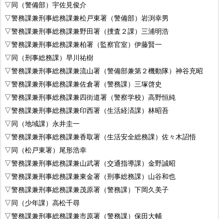
▽同（警備部）宇佐見俊介
▽警務課兼刑事総務課兼松戸東署（警備部）岩渕幸男
▽警務課兼刑事総務課兼野田署（捜査２課）三浦明浩
▽警務課兼刑事総務課兼柏署（監察官室）伊藤賢一
▽同（刑事総務課）早川祐樹
▽警務課兼刑事総務課兼流山署（警備部兼第２機動隊）神谷充昭
▽警務課兼刑事総務課兼佐倉署（警務課）三塚啓史
▽警務課兼刑事総務課兼四街道署（警察学校）高野恒純
▽警務課兼刑事総務課兼印西署（生活経済課）林昭吾
▽同（地域課）永井圭一
▽警務課兼刑事総務課兼香取署（生活安全総務課）佐々木詔悟
▽同（松戸東署）尾形浩幸
▽警務課兼刑事総務課兼山武署（交通指導課）金野誠昭
▽警務課兼刑事総務課兼東金署（刑事総務課）山谷和也
▽警務課兼刑事総務課兼茂原署（警務課）下岡久美子
▽同（少年課）高松千尋
▽警務課兼刑事総務課兼市原署（警務課）保田大輔