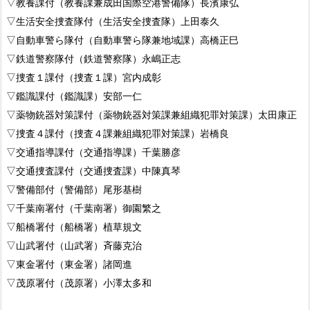
▽教養課付（教養課兼成田国際空港警備隊）長濱康弘
▽生活安全捜査隊付（生活安全捜査隊）上田泰久
▽自動車警ら隊付（自動車警ら隊兼地域課）高橋正巳
▽鉄道警察隊付（鉄道警察隊）永嶋正志
▽捜査１課付（捜査１課）宮内成彰
▽鑑識課付（鑑識課）安部一仁
▽薬物銃器対策課付（薬物銃器対策課兼組織犯罪対策課）太田康正
▽捜査４課付（捜査４課兼組織犯罪対策課）岩橋良
▽交通指導課付（交通指導課）千葉勝彦
▽交通捜査課付（交通捜査課）中陳真琴
▽警備部付（警備部）尾形基樹
▽千葉南署付（千葉南署）御園繁之
▽船橋署付（船橋署）植草規文
▽山武署付（山武署）斉藤克治
▽東金署付（東金署）諸岡進
▽茂原署付（茂原署）小澤太多和