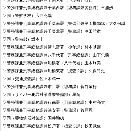
▽警務課兼刑事総務課兼千葉西署（総務課兼警務課）三浦歩
▽同（警察学校）広井克哉
▽警務課兼刑事総務課兼千葉南署（警備部兼第１機動隊）大久保誠
▽警務課兼刑事総務課兼千葉北署（警務課）奥田雅彦
▽同（警備部）坂本圭
▽警務課兼刑事総務課兼習志野署（少年課）村本基継
▽警務課兼刑事総務課兼八千代署（刑事総務課）山下忠義
▽警務課兼刑事総務課兼船橋署（八千代署）玉木琢美
▽警務課兼刑事総務課兼船橋東署（捜査２課）久保尚史
▽同（交通捜査課）佐々木精一
▽警務課兼刑事総務課兼市川署（総務課）菅谷敬行
▽同（サイバー犯罪対策課兼警備部）星尚
▽警務課兼刑事総務課兼行徳署（刑事総務課）中村亮太
▽警務課兼刑事総務課兼浦安署（警務課）菅原忍
▽同（薬物銃器対策課）国井勲穂
▽警務課兼刑事総務課兼松戸署（捜査３課）秋田武俊