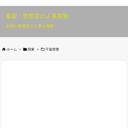
最新・警察官の人事異動
全国の警察官の人事を掲載



ホーム
>
関東
>
千葉県警