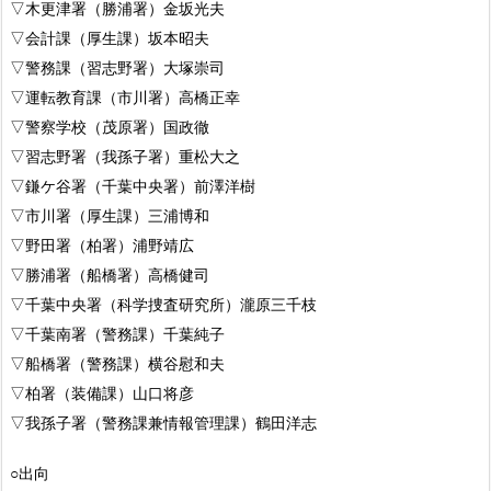
▽木更津署（勝浦署）金坂光夫
▽会計課（厚生課）坂本昭夫
▽警務課（習志野署）大塚崇司
▽運転教育課（市川署）高橋正幸
▽警察学校（茂原署）国政徹
▽習志野署（我孫子署）重松大之
▽鎌ケ谷署（千葉中央署）前澤洋樹
▽市川署（厚生課）三浦博和
▽野田署（柏署）浦野靖広
▽勝浦署（船橋署）高橋健司
▽千葉中央署（科学捜査研究所）瀧原三千枝
▽千葉南署（警務課）千葉純子
▽船橋署（警務課）横谷慰和夫
▽柏署（装備課）山口将彦
▽我孫子署（警務課兼情報管理課）鶴田洋志
○出向