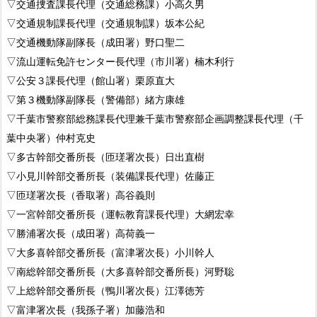
▽交通捜査課長代理（交通総務課）小高久男
▽交通規制課長代理（交通規制課）坂本公紀
▽交通機動隊副隊長（成田署）野口聖二
▽流山運転免許センター長代理（市川署）楠木利行
▽公安３課長代理（館山署）栗原直大
▽第３機動隊副隊長（警備部）緒方康雄
▽千葉市警察部総務課長代理兼千葉市警察部企画調整課長代理（千
葉中央署）仲村克史
▽多古幹部交番所長（匝瑳署次長）日出直樹
▽小見川幹部交番所長（装備課長代理）佐藤正
▽匝瑳署次長（香取署）高谷義則
▽一宮幹部交番所長（運転教育課長代理）大網宏幸
▽勝浦署次長（成田署）高荷義一
▽大多喜幹部交番所長（富津署次長）小川幹人
▽南総幹部交番所長（大多喜幹部交番所長）河野聡
▽上総幹部交番所長（鴨川署次長）江澤徳芳
▽富津署次長（我孫子署）加藤浩和