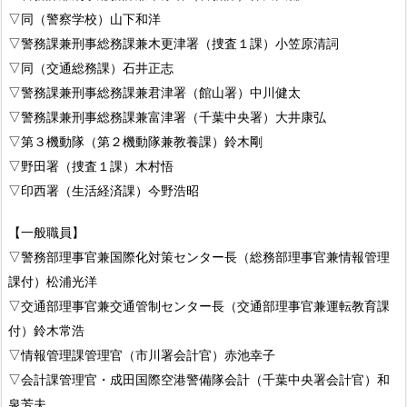
▽同（警察学校）山下和洋
▽警務課兼刑事総務課兼木更津署（捜査１課）小笠原清詞
▽同（交通総務課）石井正志
▽警務課兼刑事総務課兼君津署（館山署）中川健太
▽警務課兼刑事総務課兼富津署（千葉中央署）大井康弘
▽第３機動隊（第２機動隊兼教養課）鈴木剛
▽野田署（捜査１課）木村悟
▽印西署（生活経済課）今野浩昭
【一般職員】
▽警務部理事官兼国際化対策センター長（総務部理事官兼情報管理
課付）松浦光洋
▽交通部理事官兼交通管制センター長（交通部理事官兼運転教育課
付）鈴木常浩
▽情報管理課管理官（市川署会計官）赤池幸子
▽会計課管理官・成田国際空港警備隊会計（千葉中央署会計官）和
泉芳夫