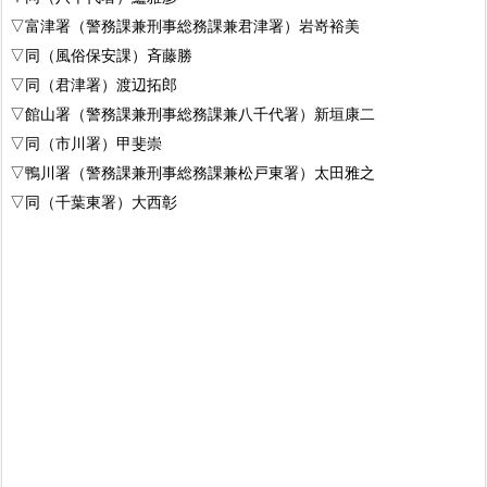
▽富津署（警務課兼刑事総務課兼君津署）岩嵜裕美
▽同（風俗保安課）斉藤勝
▽同（君津署）渡辺拓郎
▽館山署（警務課兼刑事総務課兼八千代署）新垣康二
▽同（市川署）甲斐崇
▽鴨川署（警務課兼刑事総務課兼松戸東署）太田雅之
▽同（千葉東署）大西彰