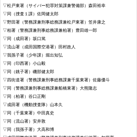
▽松戸東署（サイバー犯罪対策課兼警備部）森田裕幸
▽同（捜査１課）佐岡健太郎
▽野田署（警務課兼刑事総務課兼松戸東署）笠井康之
▽柏署（警務課兼刑事総務課兼柏署）豊田雄一郎
▽同（成田署）坂口篤
▽流山署（成田国際空港署）田村政人
▽我孫子署（少年課）堀出知弘
▽同（印西署）小山毅
▽同（銚子署）磯部健太郎
▽四街道署（警務課兼刑事総務課兼千葉東署）佐藤優斗
▽同（警務課兼刑事総務課兼船橋東署）大熊隆志
▽同（柏署）谷口正剛
▽成田署（機動捜査隊）山本久
▽同（千葉東署）中田真史
▽同（流山署）安井敦
▽同（我孫子署）大高和博