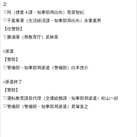
之
▽同（捜査４課・知事部局出向）菅原智紀
▽千葉東署（生活経済課・知事部局出向）永重素男
【任警部】
▽勝浦署（県教育庁）若林章
○派遣
【警部】
▽警備部・知事部局派遣（警備部）白木啓介
○派遣終了
【警部】
▽運転教育課長代理（交通総務課・知事部局派遣）松山一好
▽警備部（警備部・知事部局派遣）君塚直之