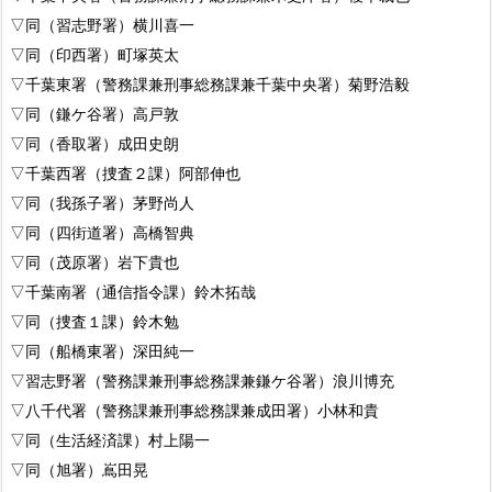
▽同（習志野署）横川喜一
▽同（印西署）町塚英太
▽千葉東署（警務課兼刑事総務課兼千葉中央署）菊野浩毅
▽同（鎌ケ谷署）高戸敦
▽同（香取署）成田史朗
▽千葉西署（捜査２課）阿部伸也
▽同（我孫子署）茅野尚人
▽同（四街道署）高橋智典
▽同（茂原署）岩下貴也
▽千葉南署（通信指令課）鈴木拓哉
▽同（捜査１課）鈴木勉
▽同（船橋東署）深田純一
▽習志野署（警務課兼刑事総務課兼鎌ケ谷署）浪川博充
▽八千代署（警務課兼刑事総務課兼成田署）小林和貴
▽同（生活経済課）村上陽一
▽同（旭署）嶌田晃