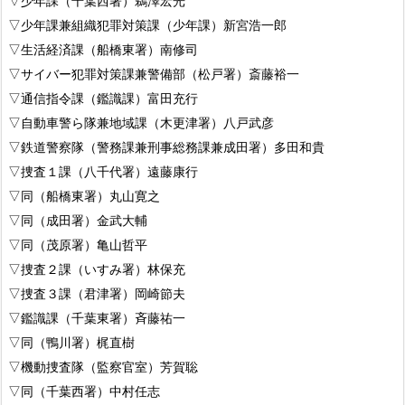
▽少年課（千葉西署）鵜澤宏光
▽少年課兼組織犯罪対策課（少年課）新宮浩一郎
▽生活経済課（船橋東署）南修司
▽サイバー犯罪対策課兼警備部（松戸署）斎藤裕一
▽通信指令課（鑑識課）富田充行
▽自動車警ら隊兼地域課（木更津署）八戸武彦
▽鉄道警察隊（警務課兼刑事総務課兼成田署）多田和貴
▽捜査１課（八千代署）遠藤康行
▽同（船橋東署）丸山寛之
▽同（成田署）金武大輔
▽同（茂原署）亀山哲平
▽捜査２課（いすみ署）林保充
▽捜査３課（君津署）岡崎節夫
▽鑑識課（千葉東署）斉藤祐一
▽同（鴨川署）梶直樹
▽機動捜査隊（監察官室）芳賀聡
▽同（千葉西署）中村任志