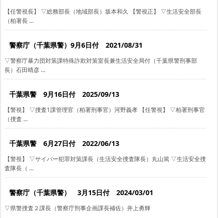
【任警視長】 ▽総務部長（地域部長）坂本和久 【警視正】 ▽生活安全部長
（柏署長 ...
警察庁（千葉県警）9月6日付 2021/08/31
▽警察庁暴力団対策課特殊詐欺対策室長兼生活安全局付（千葉県警刑事部
長）石田晴彦 ...
千葉県警 9月16日付 2025/09/13
【警視】 ▽捜査1課管理官（柏署刑事官）河野義孝 【任警視】 ▽柏署刑事官
（捜査 ...
千葉県警 6月27日付 2022/06/13
【警視】 ▽サイバー犯罪対策課長（生活安全捜査隊長）丸山篤 ▽生活安全捜
査隊長（ ...
警察庁（千葉県警） 3月15日付 2024/03/01
▽県警捜査２課長（警察庁刑事企画課長補佐）井上勇輝