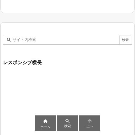
レスポンシブ横長



検索
上へ
ホーム