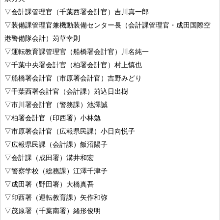
▽会計課管理官（千葉西署会計官）吉川真一郎
▽装備課管理官兼機動装備センター長（会計課管理官・成田国際空
港警備隊会計）苅草幸則
▽運転教育課管理官（船橋署会計官）川名純一
▽千葉中央署会計官（柏署会計官）村上慎也
▽船橋署会計官（市原署会計官）吉野みどり
▽千葉西署会計官（会計課）苅込日出樹
▽市川署会計官（警務課）池澤誠
▽柏署会計官（印西署）小林勉
▽市原署会計官（広報県民課）小日向悦子
▽広報県民課（会計課）飯沼陽子
▽会計課（成田署）溝井和宏
▽警察学校（総務課）江澤千津子
▽成田署（野田署）大橋真吾
▽印西署（運転教育課）矢作和弥
▽茂原署（千葉南署）緒形俊明