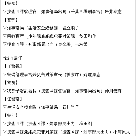
【警視】
▽捜査４課管理官・知事部局出向（千葉西署刑事官）岩井泰憲
【警部】
▽知事部局（生活安全総務課）岩立順子
▽県教育庁（少年課兼組織犯罪対策課）秋田和伸
▽捜査４課・知事部局出向（東金署）吉枝繁
○出向帰任
【任警視】
▽警備部理事官兼災害対策室長（警察庁）鈴鹿厚志
【警視】
▽我孫子署副署長（捜査４課管理官・知事部局出向）仲川善輝
【任警部】
▽生活安全捜査隊（知事部局）石川尚子
【警部】
▽捜査４課（捜査４課・知事部局出向）増田剛
▽捜査４課兼組織犯罪対策課（捜査４課・知事部局出向）小河原太