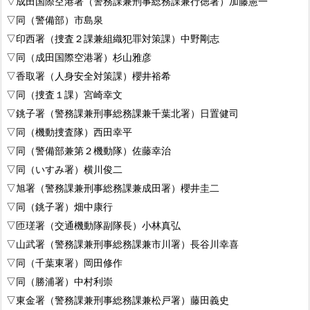
▽成田国際空港署（警務課兼刑事総務課兼行徳署）加藤憲一
▽同（警備部）市島泉
▽印西署（捜査２課兼組織犯罪対策課）中野剛志
▽同（成田国際空港署）杉山雅彦
▽香取署（人身安全対策課）櫻井裕希
▽同（捜査１課）宮崎幸文
▽銚子署（警務課兼刑事総務課兼千葉北署）日置健司
▽同（機動捜査隊）西田幸平
▽同（警備部兼第２機動隊）佐藤幸治
▽同（いすみ署）横川俊二
▽旭署（警務課兼刑事総務課兼成田署）櫻井圭二
▽同（銚子署）畑中康行
▽匝瑳署（交通機動隊副隊長）小林真弘
▽山武署（警務課兼刑事総務課兼市川署）長谷川幸喜
▽同（千葉東署）岡田修作
▽同（勝浦署）中村利崇
▽東金署（警務課兼刑事総務課兼松戸署）藤田義史