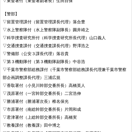
▽東金署付（東金署副署長）生田目保
【警部】
▽留置管理課付（留置管理課長代理）落合豊
▽水上警察隊付（水上警察隊副隊長）圓井靖之
▽科学捜査研究所付（科学捜査研究所長代理）山口義人
▽交通捜査課付（交通捜査課長代理）野澤浩之
▽警備部（公安３課長代理）落谷貴
▽第３機動隊付（第３機動隊副隊長）中谷浩
▽千葉市警察部総務課付（千葉市警察部総務課長代理兼千葉市警察
部企画調整課長代理）三浦広規
▽香取署付（小見川幹部交番所長）高橋英人
▽茂原署付（一宮幹部交番所長）二宮浩伸
▽勝浦署付（勝浦署次長）椎名保光
▽市原署付（南総幹部交番所長）片岡和成
▽君津署付（上総幹部交番所長）高橋実
▽教養課付（教養課）田中博之