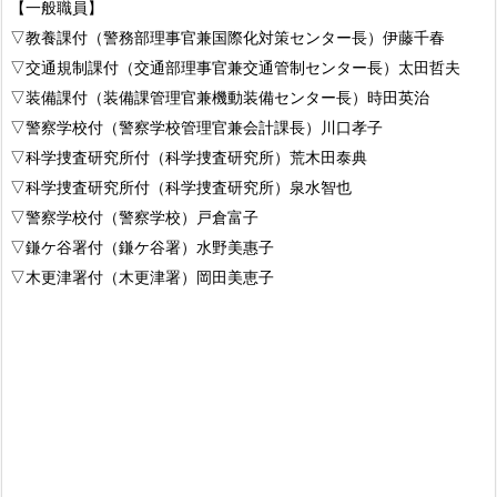
【一般職員】
▽教養課付（警務部理事官兼国際化対策センター長）伊藤千春
▽交通規制課付（交通部理事官兼交通管制センター長）太田哲夫
▽装備課付（装備課管理官兼機動装備センター長）時田英治
▽警察学校付（警察学校管理官兼会計課長）川口孝子
▽科学捜査研究所付（科学捜査研究所）荒木田泰典
▽科学捜査研究所付（科学捜査研究所）泉水智也
▽警察学校付（警察学校）戸倉富子
▽鎌ケ谷署付（鎌ケ谷署）水野美惠子
▽木更津署付（木更津署）岡田美恵子