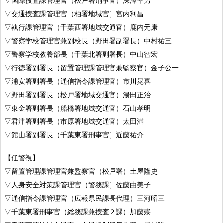
▽国際捜査課管理官（松戸署刑事官）深澤幸男
▽交通捜査課管理官（柏署地域官）宮内利昌
▽執行課管理官（千葉西署地域交通官）鹿内元康
▽警察学校管理官兼副校長（野田署副署長）中村祐三
▽警察学校教養部長（千葉北署副署長）中山智宏
▽行徳署副署長（留置管理課管理官兼監察官）金子公一
▽浦安署副署長（通信指令課管理官）市川晃喜
▽野田署副署長（松戸署地域交通官）湯田正治
▽東金署副署長（船橋署地域交通官）石山孝明
▽君津署副署長（市原署地域交通官）太田満
▽館山署副署長（千葉東署刑事官）近藤祐介
【任警視】
▽留置管理課管理官兼監察官（松戸署）土屋隆史
▽人身安全対策課管理官（警務課）佐藤由美子
▽通信指令課管理官（広報県民課長代理）三河昭三
▽千葉東署刑事官（総務課兼捜査２課）加藤崇