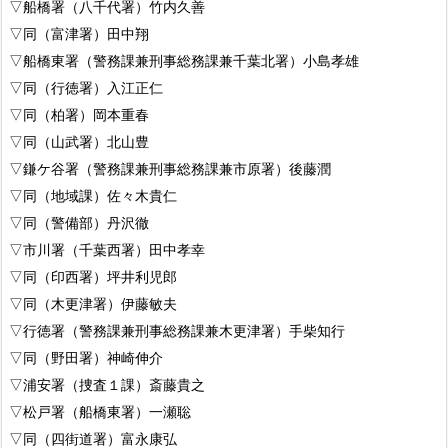
▽船橋署（八千代署）竹内久善
▽同（富津署）田中翔
▽船橋東署（警務課兼刑事総務課兼千葉北署）小島孝雄
▽同（行徳署）入江正仁
▽同（柏署）岡本重春
▽同（山武署）北山豊
▽鎌ケ谷署（警務課兼刑事総務課兼市原署）後藤潤
▽同（地域課）佐々木貴仁
▽同（警備部）丹沢徹
▽市川署（千葉西署）田中孝幸
▽同（印西署）坪井利児郎
▽同（木更津署）伊藤敏夫
▽行徳署（警務課兼刑事総務課兼木更津署）手柴知行
▽同（野田署）神崎伸介
▽浦安署（捜査１課）斎藤貴之
▽松戸署（船橋東署）一瀬聡
▽同（四街道署）富永康弘