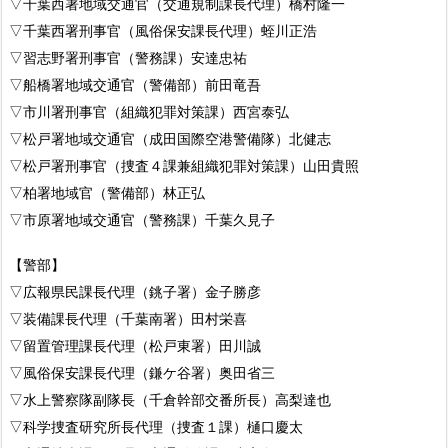
▽千葉西署地域交通官（交通規制課長代理）橋村隆一
▽千葉西署刑事官（風俗保安課長代理）蛭川正浩
▽習志野署刑事官（警務課）安達忠祐
▽船橋署地域交通官（警備部）前田竜吾
▽市川署刑事官（組織犯罪対策課）西宮泰弘
▽松戸署地域交通官（成田国際空港警備隊）北健志
▽松戸署刑事官（捜査４課兼組織犯罪対策課）山田貴照
▽柏署地域官（警備部）林正弘
▽市原署地域交通官（警務課）千葉久見子
【警部】
▽広報県民課長代理（銚子署）金子勝彦
▽装備課長代理（千葉南署）田村栄喜
▽留置管理課長代理（松戸東署）田川誠
▽風俗保安課長代理（鎌ケ谷署）奥田省三
▽水上警察隊副隊長（千倉幹部交番所長）高梨達也
▽科学捜査研究所長代理（捜査１課）樋口慶太