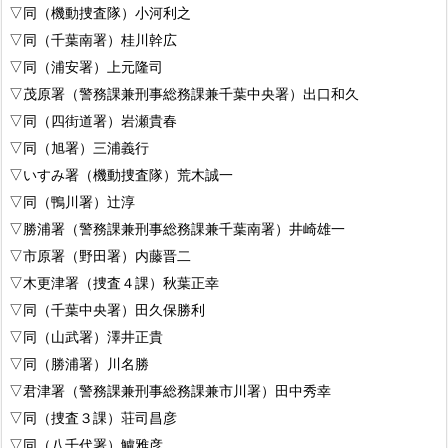
▽同（機動捜査隊）小河利之
▽同（千葉南署）桂川幹広
▽同（浦安署）上元隆司
▽茂原署（警務課兼刑事総務課兼千葉中央署）出口和久
▽同（四街道署）岩瀬貴春
▽同（旭署）三浦義行
▽いすみ署（機動捜査隊）荒木誠一
▽同（鴨川署）辻淳
▽勝浦署（警務課兼刑事総務課兼千葉南署）井崎雄一
▽市原署（野田署）内藤晋二
▽木更津署（捜査４課）秋葉正幸
▽同（千葉中央署）田久保勝利
▽同（山武署）澤井正貴
▽同（勝浦署）川名勝
▽君津署（警務課兼刑事総務課兼市川署）田中秀幸
▽同（捜査３課）荘司昌彦
▽同（八千代署）鱸雅彦