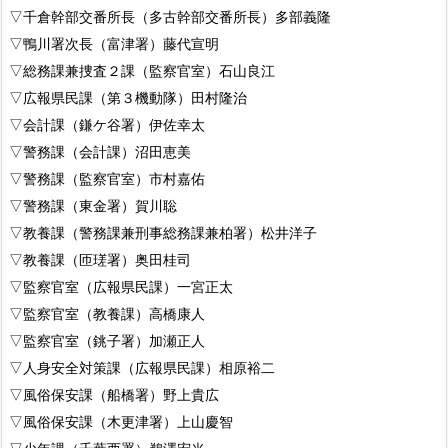
▽千倉幹部交番所長（多古幹部交番所長）多部義隆
▽鴨川署次長（富津署）藤代宣明
▽総務課兼捜査２課（監察官室）石山良江
▽広報県民課（第３機動隊）田村隆治
▽会計課（鎌ケ谷署）伊佐幸太
▽警務課（会計課）沼田恵美
▽警務課（監察官室）市村嘉佑
▽警務課（東金署）賀川聡
▽教養課（警務課兼刑事総務課兼柏署）松井洋子
▽教養課（匝瑳署）奥田桂司
▽監察官室（広報県民課）一宮正太
▽監察官室（教養課）高橋康人
▽監察官室（銚子署）加瀬正人
▽人身安全対策課（広報県民課）相原裕二
▽風俗保安課（船橋署）野上貴広
▽風俗保安課（木更津署）上山慶智