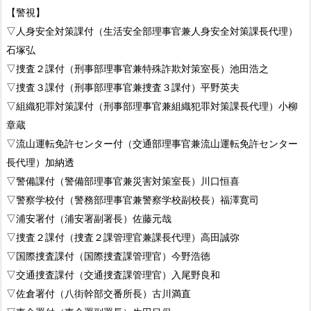
【警視】
▽人身安全対策課付（生活安全部理事官兼人身安全対策課長代理）
石塚弘
▽捜査２課付（刑事部理事官兼特殊詐欺対策室長）池田浩之
▽捜査３課付（刑事部理事官兼捜査３課付）平野英夫
▽組織犯罪対策課付（刑事部理事官兼組織犯罪対策課長代理）小柳
章蔵
▽流山運転免許センター付（交通部理事官兼流山運転免許センター
長代理）加納透
▽警備課付（警備部理事官兼災害対策室長）川口恒喜
▽警察学校付（警務部理事官兼警察学校副校長）福澤寛司
▽浦安署付（浦安署副署長）佐藤元哉
▽捜査２課付（捜査２課管理官兼課長代理）高田誠弥
▽国際捜査課付（国際捜査課管理官）今野浩徳
▽交通捜査課付（交通捜査課管理官）入尾野良和
▽佐倉署付（八街幹部交番所長）古川満直