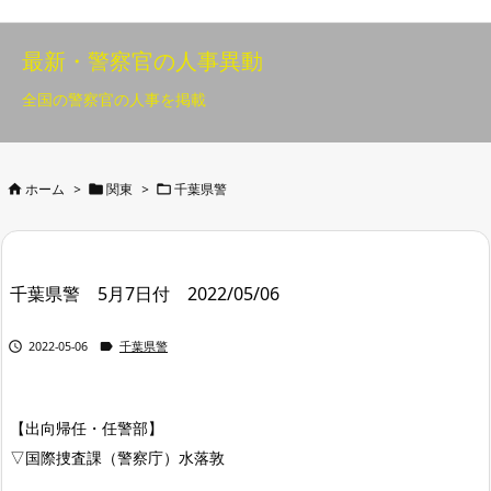
最新・警察官の人事異動
全国の警察官の人事を掲載



ホーム
>
関東
>
千葉県警
千葉県警 5月7日付 2022/05/06


2022-05-06
千葉県警
【出向帰任・任警部】
▽国際捜査課（警察庁）水落敦