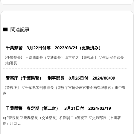
関連記事

千葉県警 3月22日付等 2022/03/21（更新済み）
【任警視長】 ▽総務部長（交通部長）山本能之 【警視正】 ▽生活安全部長
（柏署長 ...
警察庁（千葉県警） 刑事部長 8月26日付 2024/08/09
【警視正】 ▽千葉県警刑事部長（警察庁官房企画官兼企画課理事官）田中豊
弥
千葉県警 春定期（第二次） 3月21日付 2024/03/19
○任警視長 ▽総務部長（交通部長）杵渕賢二 ○警視正 ▽交通部長（市川署
長）川口 ...