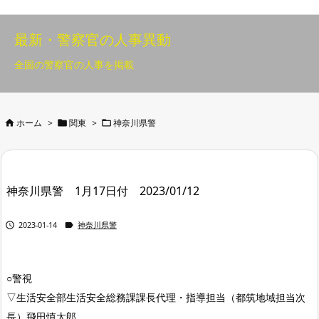
最新・警察官の人事異動
全国の警察官の人事を掲載



ホーム
>
関東
>
神奈川県警
神奈川県警 1月17日付 2023/01/12


2023-01-14
神奈川県警
○警視
▽生活安全部生活安全総務課課長代理・指導担当（都筑地域担当次
長）飛田慎太郎