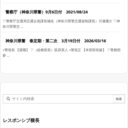
警察庁（神奈川県警）9月6日付 2021/08/24
▽警察庁交通局交通企画課長補佐（神奈川県警交通規制課長）川瀬優介 ▽神
奈川県警交 ...
神奈川県警 春定期・第二次 3月19日付 2026/03/16
○警視長 【退職】 ▽（総務部長）荻原英人 ○警視正 【本部部長級】 ▽警務部
参 ...
レスポンシブ横長