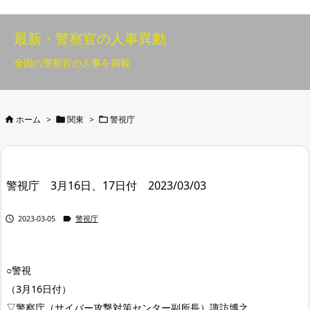
最新・警察官の人事異動
全国の警察官の人事を掲載



ホーム
>
関東
>
警視庁
警視庁 3月16日、17日付 2023/03/03


2023-03-05
警視庁
○警視
（3月16日付）
▽警察庁（サイバー攻撃対策センター副所長）諏訪博之