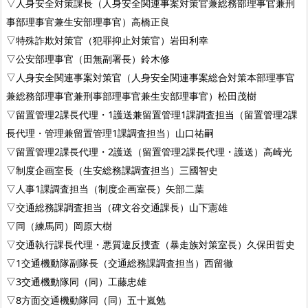
▽人身安全対策課長（人身安全関連事案対策官兼総務部理事官兼刑
事部理事官兼生安部理事官）高橋正良
▽特殊詐欺対策官（犯罪抑止対策官）岩田利幸
▽公安部理事官（田無副署長）鈴木修
▽人身安全関連事案対策官（人身安全関連事案総合対策本部理事官
兼総務部理事官兼刑事部理事官兼生安部理事官）松田茂樹
▽留置管理2課長代理・1護送兼留置管理1課調査担当（留置管理2課
長代理・管理兼留置管理1課調査担当）山口祐嗣
▽留置管理2課長代理・2護送（留置管理2課長代理・護送）高崎光
▽制度企画室長（生安総務課調査担当）三國智史
▽人事1課調査担当（制度企画室長）矢部二葉
▽交通総務課調査担当（碑文谷交通課長）山下憲雄
▽同（練馬同）岡原大樹
▽交通執行課長代理・悪質違反捜査（暴走族対策室長）久保田哲史
▽1交通機動隊副隊長（交通総務課調査担当）西留徹
▽3交通機動隊同（同）工藤忠雄
▽8方面交通機動隊同（同）五十嵐勉