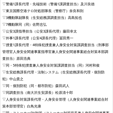
▽警備1課長代理・先端技術（警備1課調査担当）及川良徳
▽東京国際空港テロ対処部隊長（警察庁）奈良和則
▽3機動隊副隊長（生安総務課調査担当）高島拓也
▽7機動隊同（同）佐野忠弘
▽公安3課指導担当（公安3課長代理）藤田幸太
▽外事1課長代理（公安4課長代理）冨田秀一
▽捜査1課長代理・4特殊犯捜査兼人身安全対策課調査担当（刑事部
管理官人身安全関連事案指導官兼人身安全関連事案総合対策本部調
査担当）原田浩典
▽同・5特殊犯捜査兼人身安全対策課調査担当（同）河村和俊
▽生安総務課長代理・法制システム（生安総務課長代理・個別防
犯）中山貴之
▽同・個別防犯（同・都市防犯）森田武人
▽同調査担当（南大沢生安課長）松原清十郎
▽人身安全対策課長代理・人身安全管理（人身安全関連事案総合対
策本部管理官）白鳥光康
▽同・ストーカーDV対策（ストーカー対策室長兼人身安全関連事案