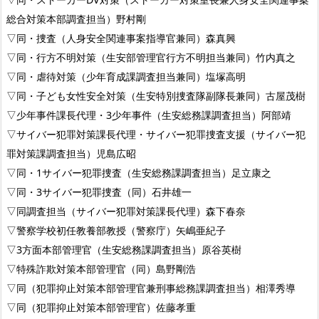
総合対策本部調査担当）野村剛
▽同・捜査（人身安全関連事案指導官兼同）森真興
▽同・行方不明対策（生安部管理官行方不明担当兼同）竹内真之
▽同・虐待対策（少年育成課調査担当兼同）塩塚高明
▽同・子ども女性安全対策（生安特別捜査隊副隊長兼同）古屋茂樹
▽少年事件課長代理・3少年事件（生安総務課調査担当）阿部靖
▽サイバー犯罪対策課長代理・サイバー犯罪捜査支援（サイバー犯
罪対策課調査担当）児島広昭
▽同・1サイバー犯罪捜査（生安総務課調査担当）足立康之
▽同・3サイバー犯罪捜査（同）石井雄一
▽同調査担当（サイバー犯罪対策課長代理）森下春奈
▽警察学校初任教養部教授（警察庁）矢嶋亜紀子
▽3方面本部管理官（生安総務課調査担当）原谷英樹
▽特殊詐欺対策本部管理官（同）島野剛浩
▽同（犯罪抑止対策本部管理官兼刑事総務課調査担当）相澤秀導
▽同（犯罪抑止対策本部管理官）佐藤孝重