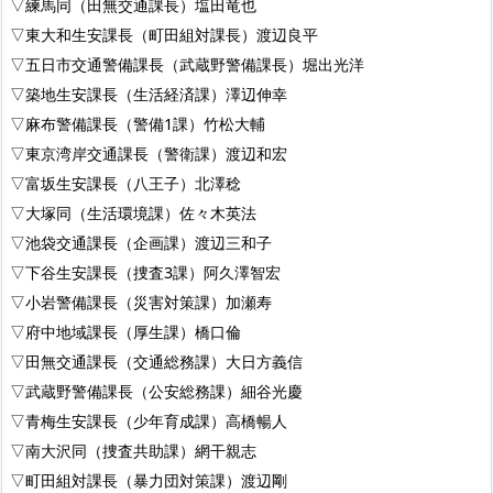
▽練馬同（田無交通課長）塩田竜也
▽東大和生安課長（町田組対課長）渡辺良平
▽五日市交通警備課長（武蔵野警備課長）堀出光洋
▽築地生安課長（生活経済課）澤辺伸幸
▽麻布警備課長（警備1課）竹松大輔
▽東京湾岸交通課長（警衛課）渡辺和宏
▽富坂生安課長（八王子）北澤稔
▽大塚同（生活環境課）佐々木英法
▽池袋交通課長（企画課）渡辺三和子
▽下谷生安課長（捜査3課）阿久澤智宏
▽小岩警備課長（災害対策課）加瀬寿
▽府中地域課長（厚生課）橋口倫
▽田無交通課長（交通総務課）大日方義信
▽武蔵野警備課長（公安総務課）細谷光慶
▽青梅生安課長（少年育成課）高橋暢人
▽南大沢同（捜査共助課）網干親志
▽町田組対課長（暴力団対策課）渡辺剛