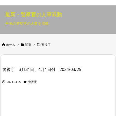
最新・警察官の人事異動
全国の警察官の人事を掲載



ホーム
>
関東
>
警視庁
警視庁 3月31日、4月1日付 2024/03/25


2024-03-25
警視庁