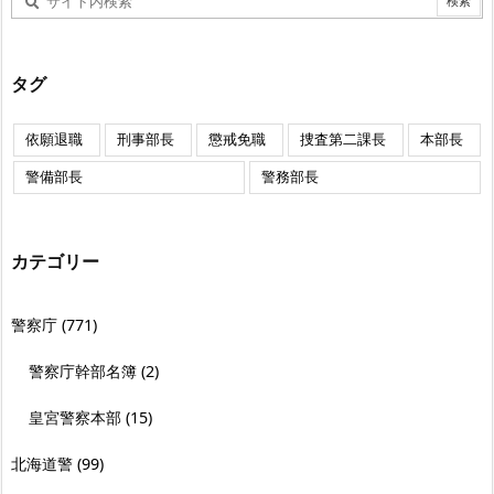
タグ
依願退職
刑事部長
懲戒免職
捜査第二課長
本部長
警備部長
警務部長
カテゴリー
警察庁
(771)
警察庁幹部名簿
(2)
皇宮警察本部
(15)
北海道警
(99)