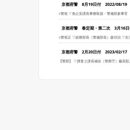
京都府警 8月19日付 2022/08/19
○警視 ▽免公安課長事務取扱・警備部参事官 上
京都府警 春定期・第二次 3月16日付 
○警視正 ▽総務部長（警備部長）森功治 ▽生活
京都府警 2月20日付 2023/02/17
【警部】 ▽捜査２課長補佐（警察庁）藤高彰