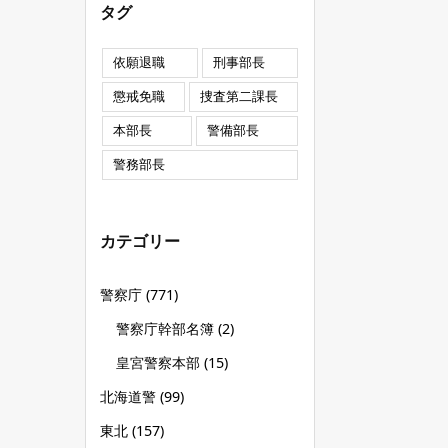
タグ
依願退職
刑事部長
懲戒免職
捜査第二課長
本部長
警備部長
警務部長
カテゴリー
警察庁
(771)
警察庁幹部名簿
(2)
皇宮警察本部
(15)
北海道警
(99)
東北
(157)