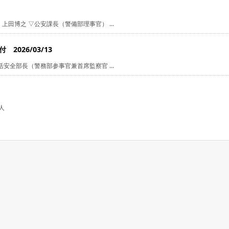
田博之 ▽公安課長（警備部理事官） ...
2026/03/13
安全部長（警務部参事官兼首席監察官 ...
人