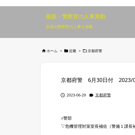
最新・警察官の人事異動
全国の警察官の人事を掲載



ホーム
>
近畿
>
京都府警
京都府警 6月30日付 2023/0


2023-06-29
京都府警
○警部
▽危機管理対策室長補佐（警備１課長