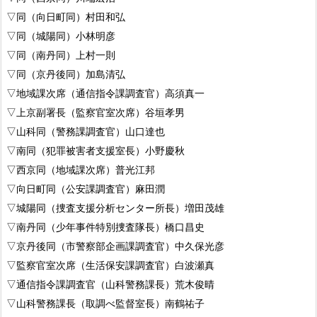
▽同（向日町同）村田和弘
▽同（城陽同）小林明彦
▽同（南丹同）上村一則
▽同（京丹後同）加島清弘
▽地域課次席（通信指令課調査官）高須真一
▽上京副署長（監察官室次席）谷垣孝男
▽山科同（警務課調査官）山口達也
▽南同（犯罪被害者支援室長）小野慶秋
▽西京同（地域課次席）普光江邦
▽向日町同（公安課調査官）麻田潤
▽城陽同（捜査支援分析センター所長）増田茂雄
▽南丹同（少年事件特別捜査隊長）橋口昌史
▽京丹後同（市警察部企画課調査官）中久保光彦
▽監察官室次席（生活保安課調査官）白波瀬真
▽通信指令課調査官（山科警務課長）荒木俊晴
▽山科警務課長（取調べ監督室長）南鶴祐子