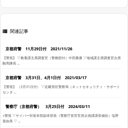
関連記事

京都府警 11月29日付 2021/11/26
【警視】 ▽教養課主席調査官（警務部付）中田勝康 ▽地域課主席調査官次席
騎馬隊長 ...
京都府警 3月31日、4月1日付 2021/03/17
【警視】 （3月31日付） ▽近畿管区警察局（ネットセキュリティ・サポート
センタ ...
警察庁（京都府警） 3月25日付 2024/03/11
○警視 ▽サイバー対策本部副本部長（警察庁長官官房企画課課長補佐）塩野
亜由美 ▽ ...