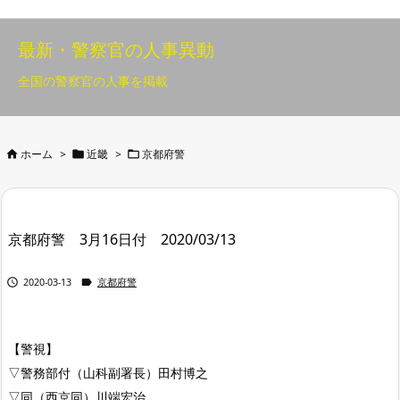
最新・警察官の人事異動
全国の警察官の人事を掲載



ホーム
>
近畿
>
京都府警
京都府警 3月16日付 2020/03/13


2020-03-13
京都府警
【警視】
▽警務部付（山科副署長）田村博之
▽同（西京同）川端宏治