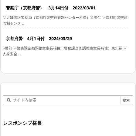
警察庁（京都府警） 3月14日付 2022/03/01
▽近畿管区警察局（京都府警交通管制センター所長）遠矢仁 ▽京都府警交通
管制センタ ...
京都府警 4月1日付 2024/03/29
○警部 ▽警務課企画調整室室長補佐（警務課企画調整室室長補佐）東忠嗣 ▽
人身安全 ...
レスポンシブ横長