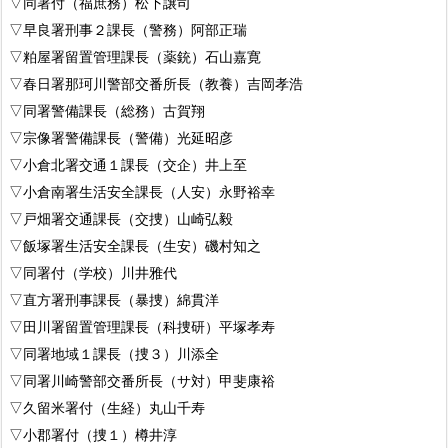
▽同署付（福庶務）松下譲司
▽早良署刑事２課長（警務）阿部正瑞
▽粕屋署留置管理課長（薬銃）石山嘉寛
▽春日署那珂川警部交番所長（教養）吉岡孝浩
▽同署警備課長（総務）古賀翔
▽宗像署警備課長（警備）光延昭彦
▽小倉北署交通１課長（交企）井上至
▽小倉南署生活安全課長（人安）永野裕幸
▽戸畑署交通課長（交捜）山崎弘毅
▽飯塚署生活安全課長（生安）磯村知之
▽同署付（学校）川井雅代
▽直方署刑事課長（暴捜）綿貫洋
▽田川署留置管理課長（科捜研）平塚孝寿
▽同署地域１課長（捜３）川添全
▽同署川崎警部交番所長（サ対）甲斐康裕
▽久留米署付（生経）丸山千寿
▽小郡署付（捜１）樽井淳