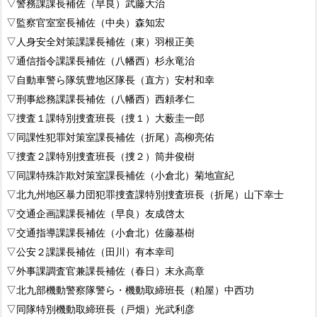
▽警務課課長補佐（早良）武藤大治
▽監察官室室長補佐（中央）森知宏
▽人身安全対策課課長補佐（東）羽根正美
▽通信指令課課長補佐（八幡西）杉永竜治
▽自動車警ら隊筑豊地区隊長（直方）安村和幸
▽刑事総務課課長補佐（八幡西）西頼孝仁
▽捜査１課特別捜査班長（捜１）大薮圭一郎
▽同課性犯罪対策室課長補佐（折尾）高柳亮佑
▽捜査２課特別捜査班長（捜２）筒井俊樹
▽同課特殊詐欺対策室課長補佐（小倉北）菊地宣紀
▽北九州地区暴力団犯罪捜査課特別捜査班長（折尾）山下幸士
▽交通企画課課長補佐（早良）友成啓太
▽交通指導課課長補佐（小倉北）佐藤基樹
▽公安２課課長補佐（田川）有本幸司
▽外事課調査官兼課長補佐（春日）末永高章
▽北九部機動警察隊警ら・機動取締班長（粕屋）中西功
▽同隊特別機動取締班長（戸畑）光武利彦