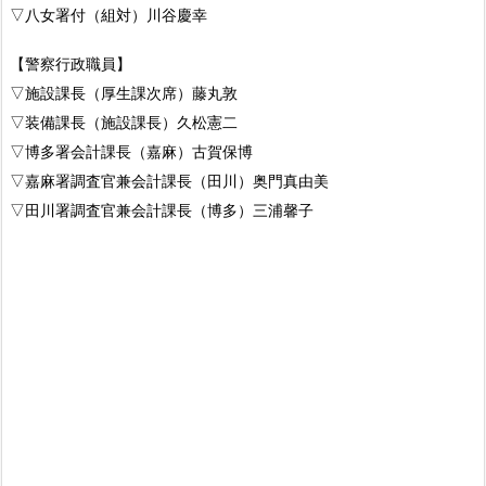
▽八女署付（組対）川谷慶幸
【警察行政職員】
▽施設課長（厚生課次席）藤丸敦
▽装備課長（施設課長）久松憲二
▽博多署会計課長（嘉麻）古賀保博
▽嘉麻署調査官兼会計課長（田川）奥門真由美
▽田川署調査官兼会計課長（博多）三浦馨子