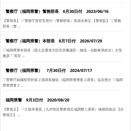
警察庁（福岡県警）警務部長 6月30日付 2023/06/16
【警視長】 ▽警察庁長官官房付（警務部長）高清水善弘 【警視監】 ▽警務
部長（警 ...
警察庁（福岡県警）本部長 8月7日付 2026/07/29
▽福岡県警本部長（国土交通省大臣官房審議官・物流・自動車局担当）大窪
雅彦 ▽長官 ...
警察庁（福岡県警） 7月30日付 2024/07/17
▽警察庁組織犯罪対策２課課長補佐（福岡県警捜査２課長）塩谷悠介 ▽福岡
県警捜査２ ...
福岡県警 9月3日付 2020/08/20
【警視正】 ▽久留米署長（九州管区警察局広域調整１課長）俵積田政志 【任
警視正】 ...