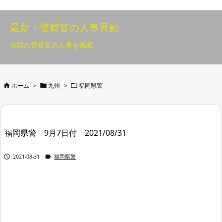
最新・警察官の人事異動
全国の警察官の人事を掲載



ホーム
>
九州
>
福岡県警
福岡県警 9月7日付 2021/08/31


2021-08-31
福岡県警