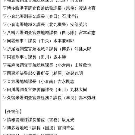
▽博多臨港署調査官兼総務課長（宗像）渡邊功育
▽小倉北署刑事２課長（春日）石川洋行
▽小倉南署地域３課長（北九機警）安部英治
▽八幡西署調査官兼地域課長（自ら隊）宮本武志
▽同署刑事１課長（中央）水本兼司郎
▽折尾署調査官兼地域２課長（博多）沖健太郎
▽同署刑事１課長（田川）坂本勝
▽嘉麻署調査官兼総務課長（小倉南）山崎欣也
▽同署稲築警部交番所長（粕屋）袈裟丸明
▽直方署地域課長（小倉南）吉永剛志
▽田川署調査官兼警備課長（田川）丸林大樹
▽久留米署調査官兼総務２課長（早良）赤木秀雄
【任警部】
▽情報管理課課長補佐（警務）坂元光
▽博多署地域１課長（国捜）宮岡幸弘