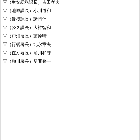
▽（生安総務課長）吉田孝夫
▽（地域課長）小川道和
▽（暴捜課長）諸岡信
▽（公２課長）大神智和
▽（戸畑署長）藤原晴一
▽（行橋署長）北永章夫
▽（直方署長）前川和彦
▽（柳川署長）新開修一