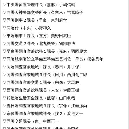
▽中央署留置管理課長（嘉麻）手嶋信輔
▽同署天神警部交番所長（久留米）吉冨睦子
▽同署刑事２課長（早良）東別府学
▽同署付（中央）小野和久
▽東署刑事１課長（直方）美野田武臣
▽同署交通２課長（北九機警）物部敏博
▽早良署調査官兼総務１課長（嘉麻）羽岡慶太
▽同署城南署設立準備室準備室長補佐（早良）熊谷秀年
▽同署調査官兼地域１課長（春日）井手保
▽同署調査官兼地域３課長（田川）西川創二郎
▽同署調査官兼交通１課長（宗像）大渕毅
▽西署調査官兼総務課長（人安）伊藤正樹
▽粕屋署生活安全課長（飯塚）山口眞哉
▽春日署調査官兼地域３課長（宗像）江頭潔尚
▽宗像署調査官兼地域課長（捜２）渡邉太一
▽同署交通課長（東）中西正一
▽朝倉署調査官兼総務課長（北暴）前田修