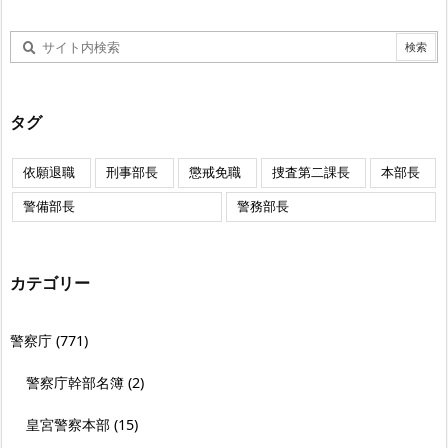
タグ
依願退職
刑事部長
懲戒免職
捜査第二課長
本部長
警備部長
警務部長
カテゴリー
警察庁
(771)
警察庁幹部名簿
(2)
皇宮警察本部
(15)