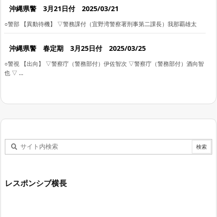
沖縄県警 3月21日付 2025/03/21
○警部 【異動待機】 ▽警務課付（宜野湾警察署刑事第二課長）我那覇雄太
沖縄県警 春定期 3月25日付 2025/03/25
○警視 【出向】 ▽警察庁（警務部付）伊佐智次 ▽警察庁（警務部付）酒向智
也 ▽ ...
レスポンシブ横長