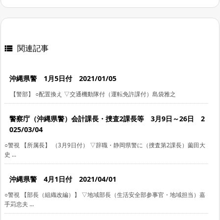
関連記事

沖縄県警 1月5日付 2021/01/05
【警部】 ○配置換え ▽交通機動隊付（運転免許課付）島袋雅之
警察庁（沖縄県警）会計課長・捜査2課長等 3月9日～26日 2
025/03/04
○警視 【所属長】 （3月9日付） ▽辞職・静岡県警に（捜査第2課長）薗田大
史 ...
沖縄県警 4月1日付 2021/04/01
○警視 【部長（組織改編）】 ▽地域部長（生活安全部参事官・地域担当）嘉
手苅忠夫 ...