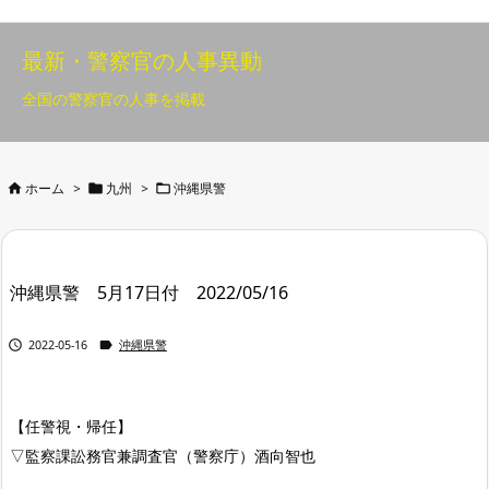
最新・警察官の人事異動
全国の警察官の人事を掲載



ホーム
>
九州
>
沖縄県警
沖縄県警 5月17日付 2022/05/16


2022-05-16
沖縄県警
【任警視・帰任】
▽監察課訟務官兼調査官（警察庁）酒向智也