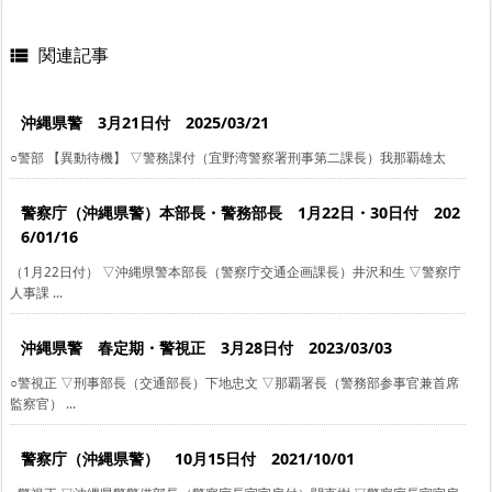
関連記事

沖縄県警 3月21日付 2025/03/21
○警部 【異動待機】 ▽警務課付（宜野湾警察署刑事第二課長）我那覇雄太
警察庁（沖縄県警）本部長・警務部長 1月22日・30日付 202
6/01/16
（1月22日付） ▽沖縄県警本部長（警察庁交通企画課長）井沢和生 ▽警察庁
人事課 ...
沖縄県警 春定期・警視正 3月28日付 2023/03/03
○警視正 ▽刑事部長（交通部長）下地忠文 ▽那覇署長（警務部参事官兼首席
監察官） ...
警察庁（沖縄県警） 10月15日付 2021/10/01