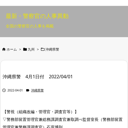
最新・警察官の人事異動
全国の警察官の人事を掲載



ホーム
>
九州
>
沖縄県警
沖縄県警 4月1日付 2022/04/01


2022-04-01
沖縄県警
【警視（組織改編・管理官・調査官等）】
▽警務部留置管理官兼総務課調査官兼取調べ監督室長（警務部留置
管理官兼警務課調査官）石原博則