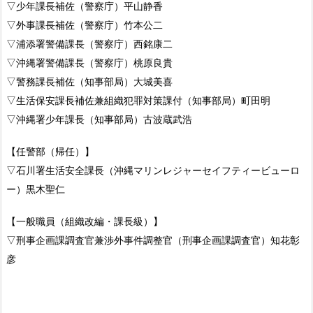
▽少年課長補佐（警察庁）平山静香
▽外事課長補佐（警察庁）竹本公二
▽浦添署警備課長（警察庁）西銘康二
▽沖縄署警備課長（警察庁）桃原良貴
▽警務課長補佐（知事部局）大城美喜
▽生活保安課長補佐兼組織犯罪対策課付（知事部局）町田明
▽沖縄署少年課長（知事部局）古波蔵武浩
【任警部（帰任）】
▽石川署生活安全課長（沖縄マリンレジャーセイフティービューロ
ー）黒木聖仁
【一般職員（組織改編・課長級）】
▽刑事企画課調査官兼渉外事件調整官（刑事企画課調査官）知花彰
彦