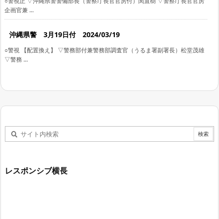
○警視正 ▽沖縄県警警備部長（警察庁長官官房付）関直樹 ▽警察庁長官官房
企画官兼 ...
沖縄県警 3月19日付 2024/03/19
○警視 【配置換え】 ▽警務部付兼警務部調査官（うるま署副署長）松堂茂雄
▽警務 ...
レスポンシブ横長