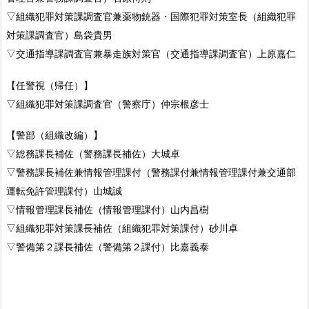
▽組織犯罪対策課調査官兼薬物銃器・国際犯罪対策室長（組織犯罪
対策課調査官）島袋貴男
▽交通指導課調査官兼暴走族対策官（交通指導課調査官）上原嘉仁
【任警視（帰任）】
▽組織犯罪対策課調査官（警察庁）仲宗根彦士
【警部（組織改編）】
▽総務課長補佐（警務課長補佐）大城卓
▽警務課長補佐兼情報管理課付（警務課付兼情報管理課付兼交通部
運転免許管理課付）山城誠
▽情報管理課長補佐（情報管理課付）山内昌樹
▽組織犯罪対策課長補佐（組織犯罪対策課付）砂川卓
▽警備第２課長補佐（警備第２課付）比嘉義泰