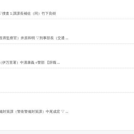
 ▽捜査１課課長補佐（同）竹下良樹
席監察官）井原和明 ▽刑事部長（交通 ...
万里署）中溝康義 ○警部 【辞職 ...
対策課（警衛警備対策課）中尾成宏 ▽ ...