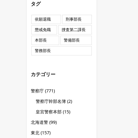
タグ
依願退職
刑事部長
懲戒免職
捜査第二課長
本部長
警備部長
警務部長
カテゴリー
警察庁
(771)
警察庁幹部名簿
(2)
皇宮警察本部
(15)
北海道警
(99)
東北
(157)