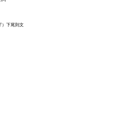
庁）下尾則文