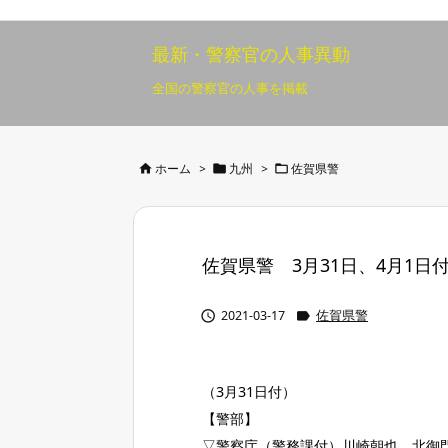
最新・警察官の人事異動
全国の警察官の人事を掲載



ホーム
>
九州
>
佐賀県警
佐賀県警 3月31日、4月1日付 2


2021-03-17
佐賀県警
（3月31日付）
【警部】
▽警察庁（警務課付）川崎朝也、北御