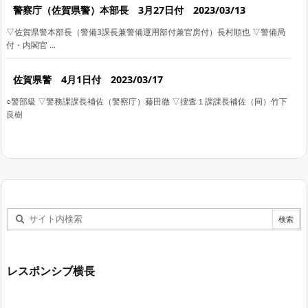
警察庁（佐賀県警）本部長 3月27日付 2023/03/13
▽佐賀県警本部長（警備3課長兼警備運用部付兼官房付）長村順也 ▽警備局
付・内閣官 ...
佐賀県警 4月1日付 2023/03/17
○警部級 ▽警務課課長補佐（警察庁）藤田徹 ▽捜査１課課長補佐（同）竹下
良樹
レスポンシブ横長