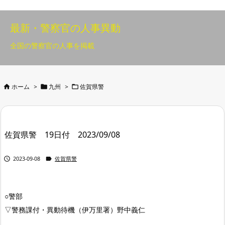
最新・警察官の人事異動
全国の警察官の人事を掲載



ホーム
>
九州
>
佐賀県警
佐賀県警 19日付 2023/09/08


2023-09-08
佐賀県警
○警部
▽警務課付・異動待機（伊万里署）野中義仁