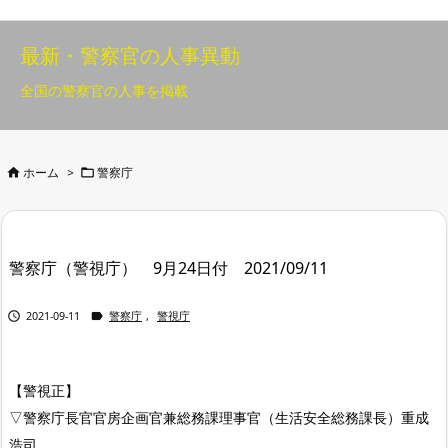
最新・警察官の人事異動
全国の警察官の人事を掲載


ホーム
>
警察庁
警察庁（警視庁） 9月24日付 2021/09/11


2021-09-11
警察庁
,
警視庁
【警視正】
▽警察庁長官官房企画官兼総務課理事官（生活安全総務課長）重成
浩司