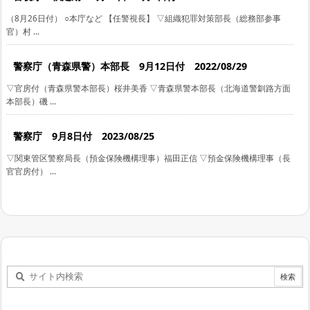
（8月26日付） ○本庁など 【任警視長】 ▽組織犯罪対策部長（総務部参事
官）村 ...
警察庁（青森県警）本部長 9月12日付 2022/08/29
▽官房付（青森県警本部長）桜井美香 ▽青森県警本部長（北海道警釧路方面
本部長）磯 ...
警察庁 9月8日付 2023/08/25
▽関東管区警察局長（預金保険機構理事）福田正信 ▽預金保険機構理事（長
官官房付） ...