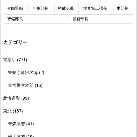
依願退職
刑事部長
懲戒免職
捜査第二課長
本部長
警備部長
警務部長
カテゴリー
警察庁
(771)
警察庁幹部名簿
(2)
皇宮警察本部
(15)
北海道警
(99)
東北
(157)
青森県警
(41)
岩手県警
(19)