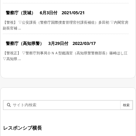
警察庁（茨城） 6月3日付 2021/05/21
【警視】 ▽公安課長（警察庁国際捜査管理官付課長補佐）多田初 ▽内閣官房
副長官補 ...
警察庁（高知県警） 3月29日付 2022/03/17
【警視正】 ▽警察庁刑事局ＤＮＡ型鑑識官（高知県警警務部長）篠崎ほし江
▽高知県 ...
レスポンシブ横長