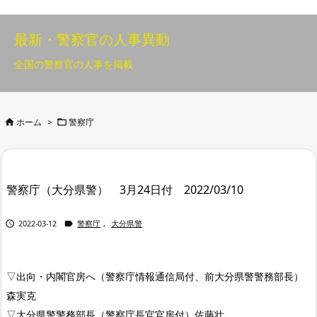
最新・警察官の人事異動
全国の警察官の人事を掲載


ホーム
>
警察庁
警察庁（大分県警） 3月24日付 2022/03/10


2022-03-12
警察庁
,
大分県警
▽出向・内閣官房へ（警察庁情報通信局付、前大分県警警務部長）
森実克
▽大分県警警務部長（警察庁長官官房付）佐藤壮