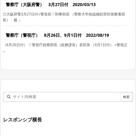
警察庁（大阪府警） 3月27日付 2020/03/13
◎大阪府警3月27日付○警視長▽刑事部長 （警察大学校組織犯罪対策教養部
長） 服 ...
警察庁（警視庁） 8月26日、9月1日付 2022/08/19
（8月26日付） ▽警視庁総務部長（総務課長）若田英 （9月1日付） ○警視正
...
レスポンシブ横長