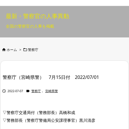
最新・警察官の人事異動
全国の警察官の人事を掲載


ホーム
>
警察庁
警察庁（宮崎県警） 7月15日付 2022/07/01


2022-07-07
警察庁
,
宮崎県警
▽警察庁交通局付（警務部長）高橋和成
▽警務部長（警察庁警備局公安課理事官）黒川清彦