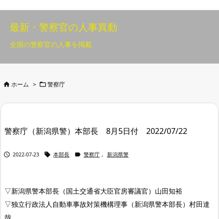
最新・警察官の人事異動
全国の警察官の人事を掲載


ホーム
>
警察庁
警察庁（新潟県警）本部長 8月5日付 2022/07/22



2022-07-23
本部長
警察庁
,
新潟県警
▽新潟県警本部長（国土交通省大臣官房審議官）山田知裕
▽独立行政法人自動車事故対策機構理事（新潟県警本部長）村田達
哉