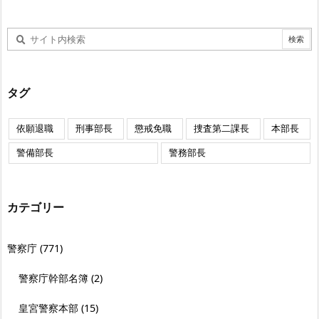
タグ
依願退職
刑事部長
懲戒免職
捜査第二課長
本部長
警備部長
警務部長
カテゴリー
警察庁
(771)
警察庁幹部名簿
(2)
皇宮警察本部
(15)