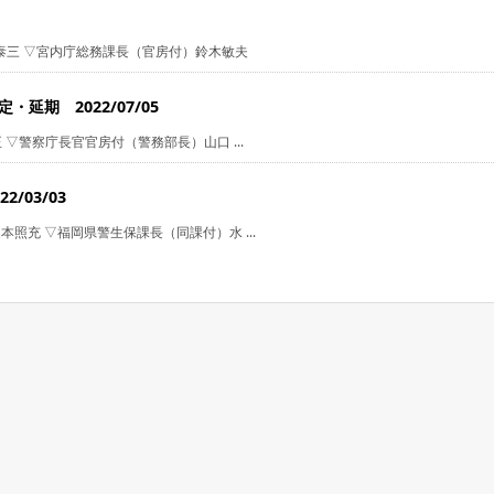
泰三 ▽宮内庁総務課長（官房付）鈴木敏夫
延期 2022/07/05
▽警察庁長官官房付（警務部長）山口 ...
/03/03
照充 ▽福岡県警生保課長（同課付）水 ...