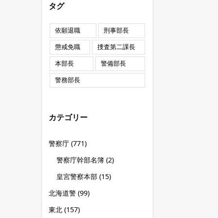
タグ
依願退職
刑事部長
懲戒免職
捜査第二課長
本部長
警備部長
警務部長
カテゴリー
警察庁
(771)
警察庁幹部名簿
(2)
皇宮警察本部
(15)
北海道警
(99)
東北
(157)