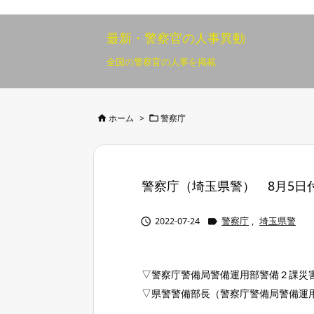
最新・警察官の人事異動
全国の警察官の人事を掲載


ホーム
>
警察庁
警察庁（埼玉県警） 8月5日付 2


2022-07-24
警察庁
,
埼玉県警
▽警察庁警備局警備運用部警備２課災
▽県警警備部長（警察庁警備局警備運