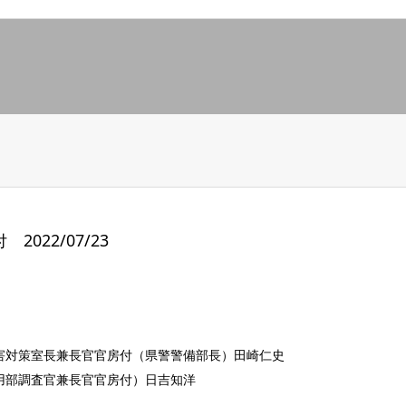
022/07/23
害対策室長兼長官官房付（県警警備部長）田崎仁史
用部調査官兼長官官房付）日吉知洋