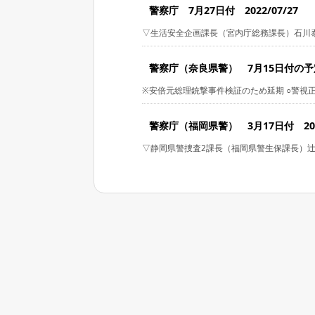
警察庁 7月27日付 2022/07/27
▽生活安全企画課長（宮内庁総務課長）石川
警察庁（奈良県警） 7月15日付の予定・
※安倍元総理銃撃事件検証のため延期 ○警視正 
警察庁（福岡県警） 3月17日付 2022
▽静岡県警捜査2課長（福岡県警生保課長）辻本