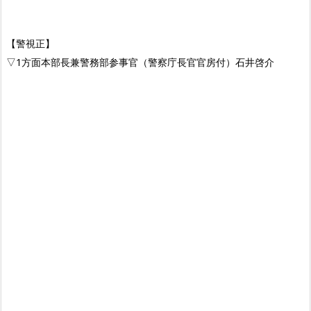
【警視正】
▽1方面本部長兼警務部参事官（警察庁長官官房付）石井啓介