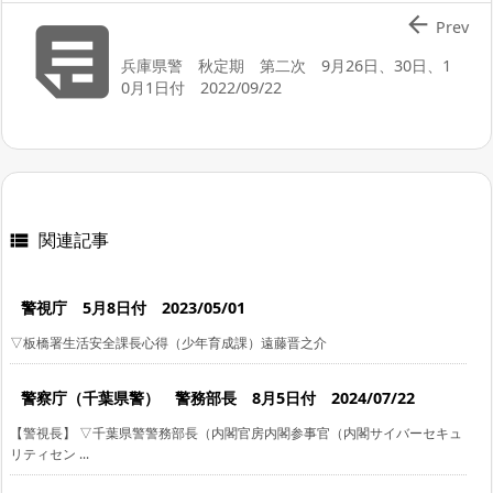


Prev
兵庫県警 秋定期 第二次 9月26日、30日、1
0月1日付 2022/09/22
関連記事

警視庁 5月8日付 2023/05/01
▽板橋署生活安全課長心得（少年育成課）遠藤晋之介
警察庁（千葉県警） 警務部長 8月5日付 2024/07/22
【警視長】 ▽千葉県警警務部長（内閣官房内閣参事官（内閣サイバーセキュ
リティセン ...