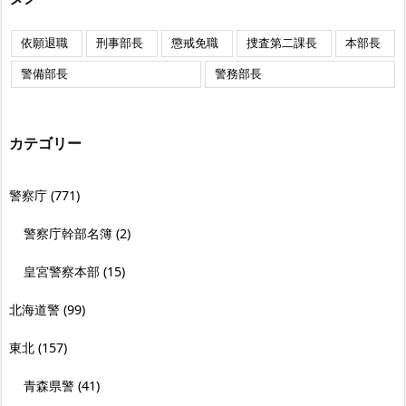
依願退職
刑事部長
懲戒免職
捜査第二課長
本部長
警備部長
警務部長
カテゴリー
警察庁
(771)
警察庁幹部名簿
(2)
皇宮警察本部
(15)
北海道警
(99)
東北
(157)
青森県警
(41)