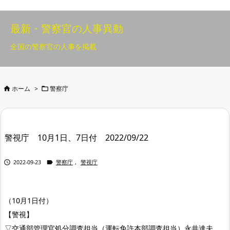
最新・警察官の人事異動
全国の警察官の人事を掲載


ホーム
>
警察庁
警視庁 10月1日、7日付 2022/09/22


2022-09-23
警察庁
,
警視庁
（10月1日付）
【警視】
▽交通部管理官処分調査担当（運転免許本部調査担当）永井達夫