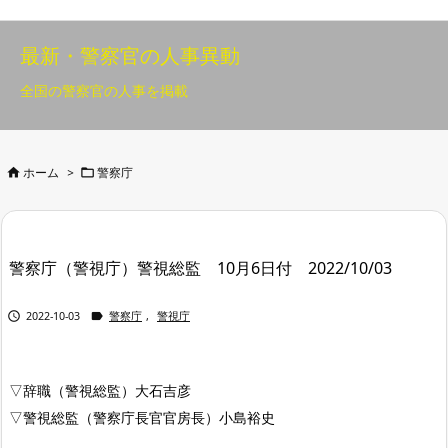
最新・警察官の人事異動
全国の警察官の人事を掲載


ホーム
>
警察庁
警察庁（警視庁）警視総監 10月6日付 2022/10/03


2022-10-03
警察庁
,
警視庁
▽辞職（警視総監）大石吉彦
▽警視総監（警察庁長官官房長）小島裕史