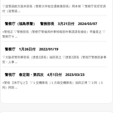
▽道警函館方面本部長（警察大学校交通教養部長）岡本努 ▽警察庁長官官房
付（道警函 ...
警察庁（福島県警） 警務部長 3月21日付 2024/03/07
○警視正 ▽警務部長（警察庁警備局外事情報部外事課課長補佐）早藤貴之 ▽
警察庁サ ...
警察庁 1月26日付 2022/01/19
▽大阪府警刑事部長（捜査2課長）福田英之 ▽捜査2課長（警視庁警務部参事
官・人事 ...
警視庁 春定期・第四次 4月1日付 2023/03/23
○警視 【本庁など】 ▽１交機隊長（１方面交機隊長）池田正博 ▽２同（３
同）阿部 ...