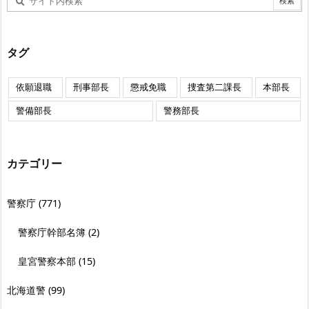
タグ
依願退職
刑事部長
懲戒免職
捜査第二課長
本部長
警備部長
警務部長
カテゴリー
警察庁
(771)
警察庁幹部名簿
(2)
皇宮警察本部
(15)
北海道警
(99)