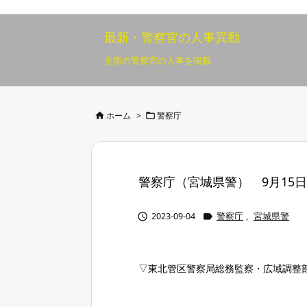
最新・警察官の人事異動
全国の警察官の人事を掲載


ホーム
>
警察庁
警察庁（宮城県警） 9月15日付 


2023-09-04
警察庁
,
宮城県警
▽東北管区警察局総務監察・広域調整