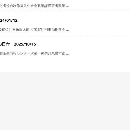
省総合制作局共生社会政策課障害者政策 ...
/01/12
佐）三角隆太郎 ▽警察庁刑事局刑事企 ...
付 2025/10/15
衛星情報センター次長（神奈川県警本部 ...