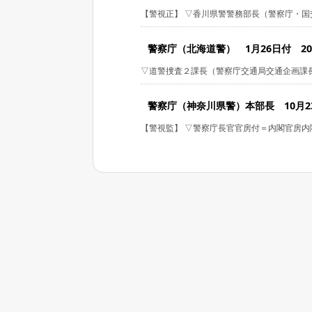
【警視正】 ▽香川県警警務部長（警察庁・国交
警察庁（北海道警） 1月26日付 2024
▽道警捜査２課長（警察庁交通局交通企画課長補
警察庁（神奈川県警）本部長 10月23日
【警視監】 ▽警察庁長官官房付＝内閣官房内閣