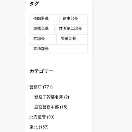
タグ
依願退職
刑事部長
懲戒免職
捜査第二課長
本部長
警備部長
警務部長
カテゴリー
警察庁
(771)
警察庁幹部名簿
(2)
皇宮警察本部
(15)
北海道警
(99)
東北
(157)