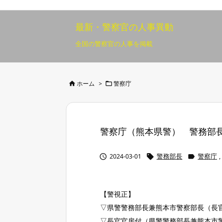
最新・警察官の人事異動
全国の警察官の人事を掲載


ホーム
>
警察庁
警察庁（熊本県警） 警務部長 3



2024-03-01
警務部長
警察庁
,
【警視正】
▽県警警務部長兼熊本市警察部長（長
▽長官官房付（県警警務部長兼熊本市