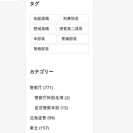
タグ
依願退職
刑事部長
懲戒免職
捜査第二課長
本部長
警備部長
警務部長
カテゴリー
警察庁
(771)
警察庁幹部名簿
(2)
皇宮警察本部
(15)
北海道警
(99)
東北
(157)