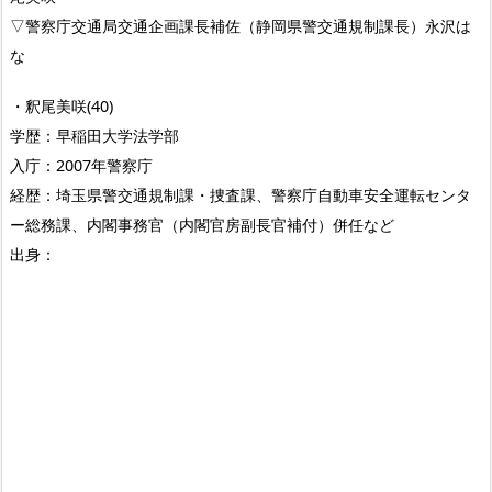
▽警察庁交通局交通企画課長補佐（静岡県警交通規制課長）永沢は
な
・釈尾美咲(40)
学歴：早稲田大学法学部
入庁：2007年警察庁
経歴：埼玉県警交通規制課・捜査課、警察庁自動車安全運転センタ
ー総務課、内閣事務官（内閣官房副長官補付）併任など
出身：