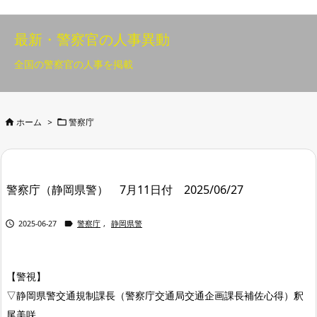
最新・警察官の人事異動
全国の警察官の人事を掲載


ホーム
>
警察庁
警察庁（静岡県警） 7月11日付 2025/06/27


2025-06-27
警察庁
,
静岡県警
【警視】
▽静岡県警交通規制課長（警察庁交通局交通企画課長補佐心得）釈
尾美咲