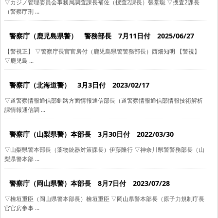
▽カジノ管理委員会事務局調査課長補佐（捜査2課長）張堂聡 ▽捜査2課長
（警察庁刑 ...
警察庁（鹿児島県警） 警務部長 7月11日付 2025/06/27
【警視正】 ▽警察庁長官官房付（鹿児島県警警務部長）西畑知明 【警視】
▽鹿児島 ...
警察庁（北海道警） 3月3日付 2023/02/17
▽道警察情報通信部釧路方面情報通信部長（道警察情報通信部情報技術解析
課情報通信調 ...
警察庁（山梨県警）本部長 3月30日付 2022/03/30
▽山梨県警本部長（薬物銃器対策課長）伊藤隆行 ▽神奈川県警警務部長（山
梨県警本部 ...
警察庁（岡山県警）本部長 8月7日付 2023/07/28
▽檜垣重臣（岡山県警本部長）檜垣重臣 ▽岡山県警本部長（原子力規制庁長
官官房参事 ...