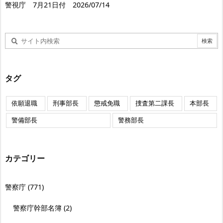
警視庁 7月21日付 2026/07/14
タグ
依願退職
刑事部長
懲戒免職
捜査第二課長
本部長
警備部長
警務部長
カテゴリー
警察庁
(771)
警察庁幹部名簿
(2)