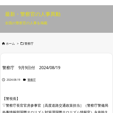
最新・警察官の人事異動
全国の警察官の人事を掲載


ホーム
>
警察庁
警察庁 9月9日付 2024/08/19


2024-08-19
警察庁
【警視長】
▽警察庁長官官房参事官［高度道路交通政策担当］（警察庁警備局
外事情報部国際テロリズム対策課国際テロリズム情報官）永井幹久