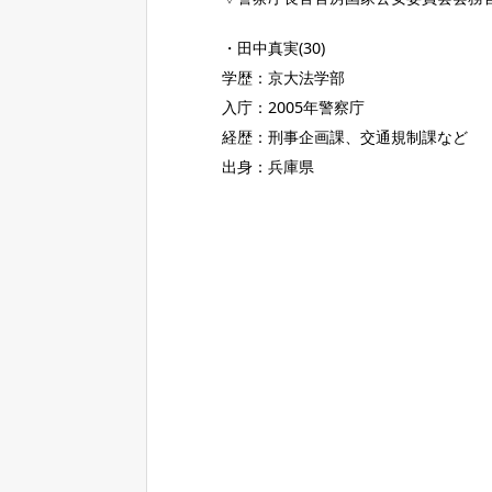
・田中真実(30)
学歴：京大法学部
入庁：2005年警察庁
経歴：刑事企画課、交通規制課など
出身：兵庫県