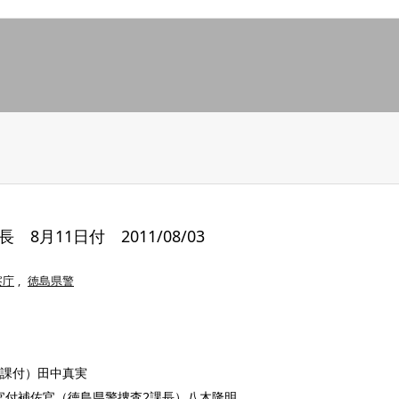
月11日付 2011/08/03
察庁
,
徳島県警
制課付）田中真実
官付補佐官（徳島県警捜査2課長）八木隆明