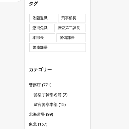
タグ
依願退職
刑事部長
懲戒免職
捜査第二課長
本部長
警備部長
警務部長
カテゴリー
警察庁
(771)
警察庁幹部名簿
(2)
皇宮警察本部
(15)
北海道警
(99)
東北
(157)