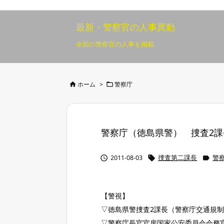
最新・警察官の人事異動
全国の警察官の人事を掲載


ホーム
>
警察庁
警察庁（徳島県警） 捜査2課長 8



2011-08-03
捜査第二課長
警
【警視】
▽徳島県警捜査2課長（警察庁交通規
▽警察庁長官官房国家公安委員会会務