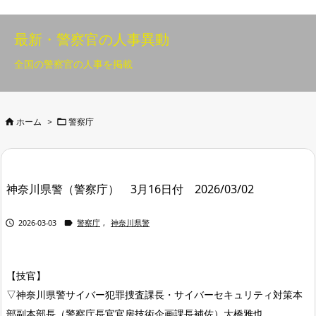
最新・警察官の人事異動
全国の警察官の人事を掲載


ホーム
>
警察庁
神奈川県警（警察庁） 3月16日付 2026/03/02


2026-03-03
警察庁
,
神奈川県警
【技官】
▽神奈川県警サイバー犯罪捜査課長・サイバーセキュリティ対策本
部副本部長（警察庁長官官房技術企画課長補佐）大橋雅也