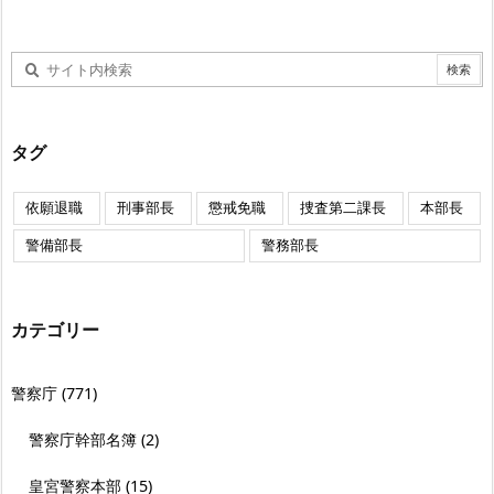
タグ
依願退職
刑事部長
懲戒免職
捜査第二課長
本部長
警備部長
警務部長
カテゴリー
警察庁
(771)
警察庁幹部名簿
(2)
皇宮警察本部
(15)