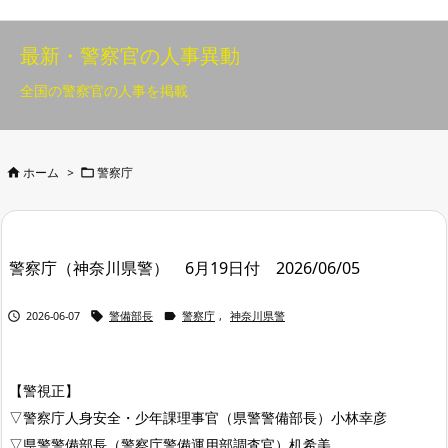
最新・警察官の人事異動
全国の警察官の人事を掲載


ホーム
>
警察庁
警察庁（神奈川県警） 6月19日付 2026/06/05



2026-06-07
警備部長
警察庁
,
神奈川県警
【警視正】
▽警察庁人身安全・少年課理事官（県警警備部長）小林幸彦
▽県警警備部長（警察庁警備運用部調査官）机希美