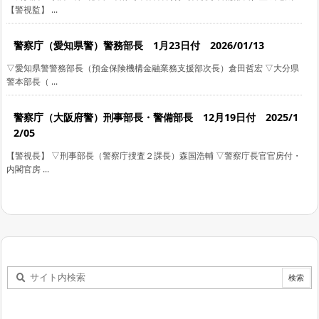
【警視監】 ...
警察庁（愛知県警）警務部長 1月23日付 2026/01/13
▽愛知県警警務部長（預金保険機構金融業務支援部次長）倉田哲宏 ▽大分県
警本部長（ ...
警察庁（大阪府警）刑事部長・警備部長 12月19日付 2025/1
2/05
【警視長】 ▽刑事部長（警察庁捜査２課長）森国浩輔 ▽警察庁長官官房付・
内閣官房 ...