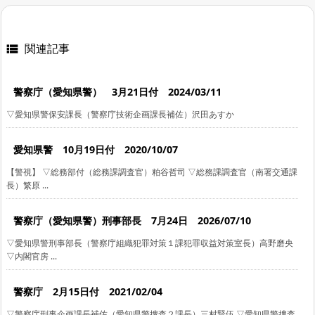
関連記事

警察庁（愛知県警） 3月21日付 2024/03/11
▽愛知県警保安課長（警察庁技術企画課長補佐）沢田あすか
愛知県警 10月19日付 2020/10/07
【警視】 ▽総務部付（総務課調査官）粕谷哲司 ▽総務課調査官（南署交通課
長）繁原 ...
警察庁（愛知県警）刑事部長 7月24日 2026/07/10
▽愛知県警刑事部長（警察庁組織犯罪対策１課犯罪収益対策室長）高野磨央
▽内閣官房 ...
警察庁 2月15日付 2021/02/04
▽警察庁刑事企画課長補佐（愛知県警捜査２課長）三村賢伍 ▽愛知県警捜査