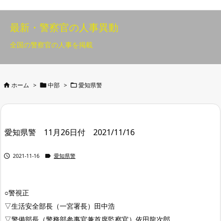
最新・警察官の人事異動
全国の警察官の人事を掲載



ホーム
>
中部
>
愛知県警
愛知県警 11月26日付 2021/11/16


2021-11-16
愛知県警
○警視正
▽生活安全部長（一宮署長）田中浩
▽警備部長（警務部参事官兼首席監察官）依田龍次郎