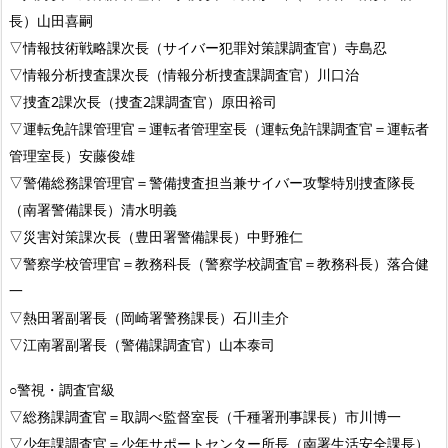
長）山田喜嗣
▽情報技術戦略課次長（サイバー犯罪対策課調査官）寺島忍
▽情報分析捜査課次長（情報分析捜査課調査官）川口治
▽捜査2課次長（捜査2課調査官）原田裕司
▽運転免許課管理官＝運転者管理室長（運転免許課調査官＝運転者
管理室長）安藤俊雄
▽警備総務課管理官＝警備捜査担当兼サイバー攻撃特別捜査隊長
（南署警備課長）清水明義
▽災害対策課次長（豊田署警備課長）中野雅仁
▽警察学校管理官＝教務科長（警察学校調査官＝教務科長）落合健
一
▽熱田署副署長（岡崎署警務課長）石川圭介
▽江南署副署長（警備課調査官）山本泰司
○警視・調査官級
▽総務課調査官＝取調べ監督室長（千種署刑事課長）市川博一
▽少年課調査官＝少年サポートセンター所長（南署生活安全課長）