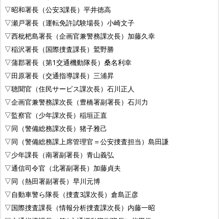
▽昭和署長（公安3課長）平井徳高
▽瀬戸署長（運転免許試験場長）小崎文子
▽西枇杷島署長（企画官兼警務課次長）加藤久幸
▽稲沢署長（国際捜査課長）鷲野勝
▽蒲郡署長（第1交通機動隊長）桑名利幸
▽田原署長（交通指導課長）三浦昇
▽聴聞官（住民サービス課次長）石川正人
▽企画官兼警務課次長（豊橋署副署長）石川力
▽監察官（少年課次長）稲垣正直
▽同（警備総務課次長）猪子雅己
▽同（警備総務課上席管理官＝公安捜査担当）島田謙
▽少年課長（南署副署長）青山義弘
▽通信司令官（北署副署長）加藤貞夫
▽同（熱田署副署長）早川元博
▽自動車警ら隊長（捜査3課次長）倉島正彦
▽国際捜査課長（情報分析捜査課次長）内藤一昭