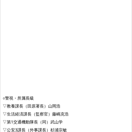
○警視・所属長級
▽教養課長（田原署長）山岡浩
▽生活経済課長（監察官）藤嶋克浩
▽第1交通機動隊長（同）武山学
▽公安3課長（外事課長）杉浦宗敏