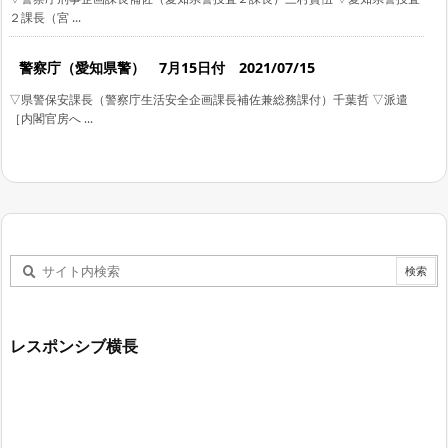
２課長（宮 ...
警察庁（愛知県警） 7月15日付 2021/07/15
▽県警保安課長（警察庁生活安全企画課長補佐兼総務課付）千葉哲 ▽派遣
［内閣官房へ ...
レスポンシブ横長