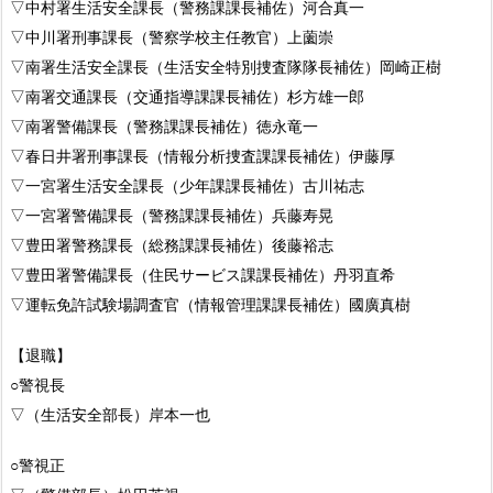
▽中村署生活安全課長（警務課課長補佐）河合真一
▽中川署刑事課長（警察学校主任教官）上薗崇
▽南署生活安全課長（生活安全特別捜査隊隊長補佐）岡崎正樹
▽南署交通課長（交通指導課課長補佐）杉方雄一郎
▽南署警備課長（警務課課長補佐）徳永竜一
▽春日井署刑事課長（情報分析捜査課課長補佐）伊藤厚
▽一宮署生活安全課長（少年課課長補佐）古川祐志
▽一宮署警備課長（警務課課長補佐）兵藤寿晃
▽豊田署警務課長（総務課課長補佐）後藤裕志
▽豊田署警備課長（住民サービス課課長補佐）丹羽直希
▽運転免許試験場調査官（情報管理課課長補佐）國廣真樹
【退職】
○警視長
▽（生活安全部長）岸本一也
○警視正