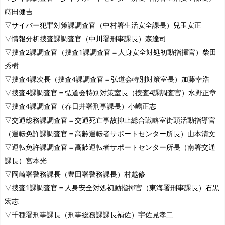
蒔田健吉
▽サイバー犯罪対策課調査官（中村署生活安全課長）兒玉安正
▽情報分析捜査課調査官（中川署刑事課長）森達司
▽捜査2課調査官（捜査1課調査官＝人身安全対処初動指揮官）柴田
秀樹
▽捜査4課次長（捜査4課調査官＝弘道会特別対策室長）加藤幸浩
▽捜査4課調査官＝弘道会特別対策室長（捜査4課調査官）水野正章
▽捜査4課調査官（春日井署刑事課長）小嶋正志
▽交通総務課調査官＝交通死亡事故抑止総合戦略室街頭活動指導官
（運転免許課調査官＝高齢運転者サポートセンター所長）山本清文
▽運転免許課調査官＝高齢運転者サポートセンター所長（南署交通
課長）宮本光
▽岡崎署警務課長（豊田署警務課長）村越修
▽捜査1課調査官＝人身安全対処初動指揮官（東海署刑事課長）石黒
宏志
▽千種署刑事課長（刑事総務課課長補佐）宇佐見孝二