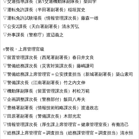
▽交通指導課長（第1交通機動隊副隊長）柴田学
▽運転免許課長（半田署副署長）稲垣賀史
▽運転免許試験場長（情報管理課次長）藤森一雄
▽公安2課長（天白署副署長）清永芳弘
▽外事課長（警察庁）渡辺義之
○警視・上席管理官級
▽留置管理課次長（西尾署副署長）春日井文良
▽警備総務課次長（災害対策課次長）藤嶋謙司
▽警備総務課上席管理官＝公安捜査担当（新城署副署長）築山素司
▽警備課次長（江南署副署長）竹之内文伸
▽機動隊副隊長（留置管理課次長）村松万範
▽企画調整課次長（警務部付）飯田八寿夫
▽豊橋署副署長（情報技術戦略課次長）渡邉政志
▽田原署副署長（警備課次長）木部光宏
▽情報管理課次長（厚生課上席管理官＝健康管理室長）有働浩己
▽総務課上席管理官＝調査担当（総務課管理官＝調査担当）清水恒