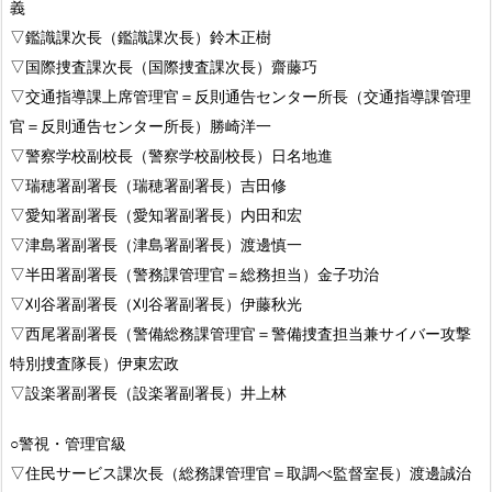
義
▽鑑識課次長（鑑識課次長）鈴木正樹
▽国際捜査課次長（国際捜査課次長）齋藤巧
▽交通指導課上席管理官＝反則通告センター所長（交通指導課管理
官＝反則通告センター所長）勝崎洋一
▽警察学校副校長（警察学校副校長）日名地進
▽瑞穂署副署長（瑞穂署副署長）吉田修
▽愛知署副署長（愛知署副署長）内田和宏
▽津島署副署長（津島署副署長）渡邊慎一
▽半田署副署長（警務課管理官＝総務担当）金子功治
▽刈谷署副署長（刈谷署副署長）伊藤秋光
▽西尾署副署長（警備総務課管理官＝警備捜査担当兼サイバー攻撃
特別捜査隊長）伊東宏政
▽設楽署副署長（設楽署副署長）井上林
○警視・管理官級
▽住民サービス課次長（総務課管理官＝取調べ監督室長）渡邊誠治