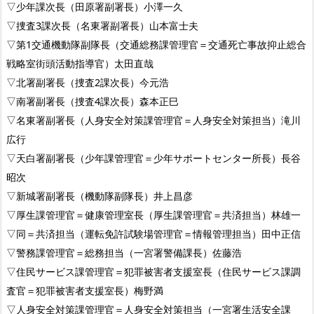
▽少年課次長（田原署副署長）小澤一久
▽捜査3課次長（名東署副署長）山本富士夫
▽第1交通機動隊副隊長（交通総務課管理官＝交通死亡事故抑止総合
戦略室街頭活動指導官）太田直哉
▽北署副署長（捜査2課次長）今元浩
▽南署副署長（捜査4課次長）森本正巳
▽名東署副署長（人身安全対策課管理官＝人身安全対策担当）滝川
広行
▽天白署副署長（少年課管理官＝少年サポートセンター所長）長谷
昭次
▽新城署副署長（機動隊副隊長）井上昌彦
▽厚生課管理官＝健康管理室長（厚生課管理官＝共済担当）林雄一
▽同＝共済担当（運転免許試験場管理官＝情報管理担当）田中正信
▽警務課管理官＝総務担当（一宮署警備課長）佐藤浩
▽住民サービス課管理官＝犯罪被害者支援室長（住民サービス課調
査官＝犯罪被害者支援室長）梅野満
▽人身安全対策課管理官＝人身安全対策担当（一宮署生活安全課