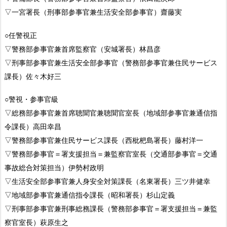
▽一宮署長（刑事部参事官兼生活安全部参事官）齋藤実
○任警視正
▽警務部参事官兼首席監察官（安城署長）林昌彦
▽刑事部参事官兼生活安全部参事官（警務部参事官兼住民サービス
課長）佐々木好三
○警視・参事官級
▽総務部参事官兼首席聴聞官兼聴聞官室長（地域部参事官兼通信指
令課長）高田幸昌
▽警務部参事官兼住民サービス課長（西枇杷島署長）藤村洋一
▽警務部参事官＝署支援担当＝兼監察官室長（交通部参事官＝交通
事故総合対策担当）伊勢村政明
▽生活安全部参事官兼人身安全対策課長（名東署長）三ツ井健幸
▽地域部参事官兼通信指令課長（昭和署長）杉山定義
▽刑事部参事官兼刑事総務課長（警務部参事官＝署支援担当＝兼監
察官室長）萩原生之