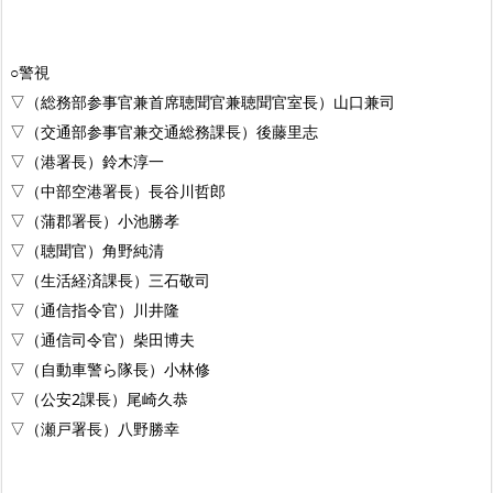
○警視
▽（総務部参事官兼首席聴聞官兼聴聞官室長）山口兼司
▽（交通部参事官兼交通総務課長）後藤里志
▽（港署長）鈴木淳一
▽（中部空港署長）長谷川哲郎
▽（蒲郡署長）小池勝孝
▽（聴聞官）角野純清
▽（生活経済課長）三石敬司
▽（通信指令官）川井隆
▽（通信司令官）柴田博夫
▽（自動車警ら隊長）小林修
▽（公安2課長）尾崎久恭
▽（瀬戸署長）八野勝幸