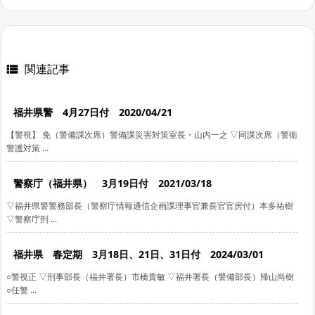
関連記事

福井県警 4月27日付 2020/04/21
【警視】 免（警備課次席）警備課災害対策室長・山内一之 ▽同課次席（警衛
警護対策 ...
警察庁（福井県） 3月19日付 2021/03/18
▽福井県警警務部長（警察庁情報通信企画課理事官兼長官官房付）本多祐樹
▽警察庁刑 ...
福井県 春定期 3月18日、21日、31日付 2024/03/01
○警視正 ▽刑事部長（福井署長）市橋貴敏 ▽福井署長（警備部長）帰山尚樹
○任警 ...