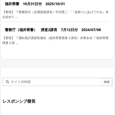
福井県警 10月31日付 2025/10/31
【警視】 ▽警務部付（交通規制課長）竹内貫二 「『血祭りにあげてやる』首
を絞めて ...
警察庁（福井県警） 捜査2課長 7月12日付 2024/07/08
【警視】 ▽運転免許課課長補佐（福井県警捜査２課長）伊東奈央 ▽福井県警
捜査２課 ...
レスポンシブ横長