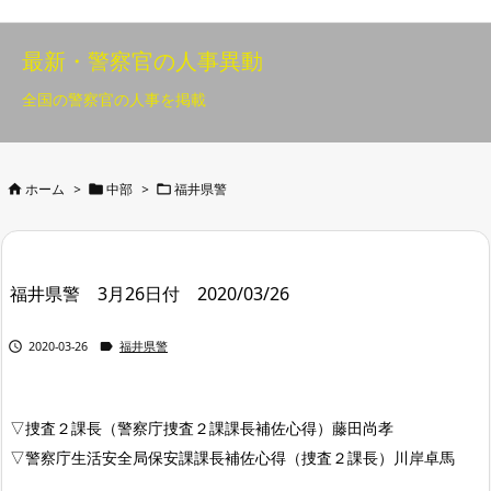
最新・警察官の人事異動
全国の警察官の人事を掲載



ホーム
>
中部
>
福井県警
福井県警 3月26日付 2020/03/26


2020-03-26
福井県警
▽捜査２課長（警察庁捜査２課課長補佐心得）藤田尚孝
▽警察庁生活安全局保安課課長補佐心得（捜査２課長）川岸卓馬