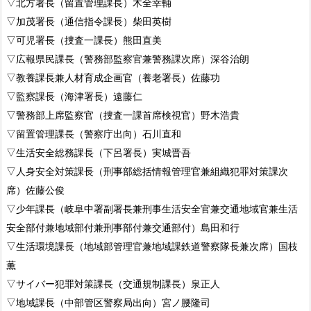
▽北方署長（留置管理課長）木全幸輔
▽加茂署長（通信指令課長）柴田英樹
▽可児署長（捜査一課長）熊田直美
▽広報県民課長（警務部監察官兼警務課次席）深谷治朗
▽教養課長兼人材育成企画官（養老署長）佐藤功
▽監察課長（海津署長）遠藤仁
▽警務部上席監察官（捜査一課首席検視官）野木浩貴
▽留置管理課長（警察庁出向）石川直和
▽生活安全総務課長（下呂署長）実城晋吾
▽人身安全対策課長（刑事部総括情報管理官兼組織犯罪対策課次
席）佐藤公俊
▽少年課長（岐阜中署副署長兼刑事生活安全官兼交通地域官兼生活
安全部付兼地域部付兼刑事部付兼交通部付）島田和行
▽生活環境課長（地域部管理官兼地域課鉄道警察隊長兼次席）国枝
薫
▽サイバー犯罪対策課長（交通規制課長）泉正人
▽地域課長（中部管区警察局出向）宮ノ腰隆司