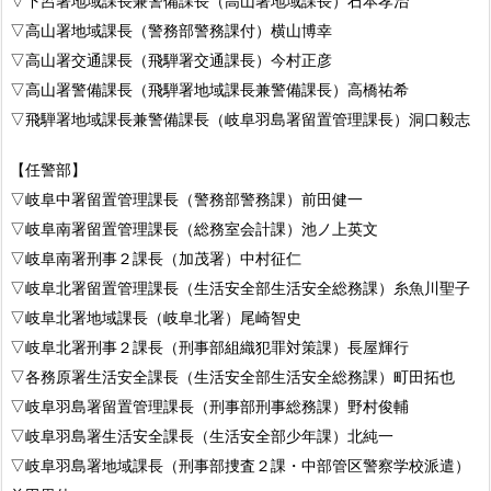
▽下呂署地域課長兼警備課長（高山署地域課長）石本孝治
▽高山署地域課長（警務部警務課付）横山博幸
▽高山署交通課長（飛騨署交通課長）今村正彦
▽高山署警備課長（飛騨署地域課長兼警備課長）高橋祐希
▽飛騨署地域課長兼警備課長（岐阜羽島署留置管理課長）洞口毅志
【任警部】
▽岐阜中署留置管理課長（警務部警務課）前田健一
▽岐阜南署留置管理課長（総務室会計課）池ノ上英文
▽岐阜南署刑事２課長（加茂署）中村征仁
▽岐阜北署留置管理課長（生活安全部生活安全総務課）糸魚川聖子
▽岐阜北署地域課長（岐阜北署）尾崎智史
▽岐阜北署刑事２課長（刑事部組織犯罪対策課）長屋輝行
▽各務原署生活安全課長（生活安全部生活安全総務課）町田拓也
▽岐阜羽島署留置管理課長（刑事部刑事総務課）野村俊輔
▽岐阜羽島署生活安全課長（生活安全部少年課）北純一
▽岐阜羽島署地域課長（刑事部捜査２課・中部管区警察学校派遣）