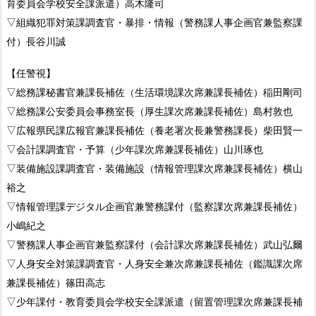
育委員会学校安全課派遣）高木隆司
▽組織犯罪対策課調査官・暴排・情報（警務課人事企画官兼監察課
付）長谷川誠
【任警視】
▽総務課秘書官兼課長補佐（生活環境課次席兼課長補佐）稲田剛司
▽総務課公安委員会事務室長（厚生課次席兼課長補佐）島村敦也
▽広報県民課広報官兼課長補佐（養老署次長兼警務課長）柴田賢一
▽会計課調査官・予算（少年課次席兼課長補佐）山川琢也
▽装備施設課調査官・装備施設（情報管理課次席兼課長補佐）横山
裕之
▽情報管理課デジタル企画官兼警務課付（監察課次席兼課長補佐）
小嶋紀之
▽警務課人事企画官兼監察課付（会計課次席兼課長補佐）武山弘爾
▽人身安全対策課調査官・人身安全兼次席兼課長補佐（鑑識課次席
兼課長補佐）篠田高志
▽少年課付・教育委員会学校安全課派遣（留置管理課次席兼課長補