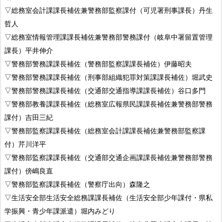
▽総務室会計課課長補佐兼警務部監察課付（可児署刑事課長）丹生
哲人
▽総務室情報管理課課長補佐兼警務部警務課付（岐阜中署留置管理
課長）平井伸介
▽警務部警務課課長補佐（警務部監察課課長補佐）伊藤昭夫
▽警務部警務課課長補佐（刑事部組織犯罪対策課課長補佐）堀武史
▽警務部警務課課長補佐（交通部交通指導課課長補佐）谷口多門
▽警務部教養課課長補佐（総務室広報県民課課長補佐兼警務部警務
課付）吉田三紀
▽警務部監察課課長補佐（総務室会計課課長補佐兼警務部監察課
付）芹川洋平
▽警務部監察課課長補佐（交通部交通企画課課長補佐兼警務部警務
課付）傍嶋良直
▽警務部監察課課長補佐（警察庁出向）森隆之
▽生活安全部生活安全総務課課長補佐（生活安全部少年課付・県私
学振興・青少年課派遣）堀内みどり