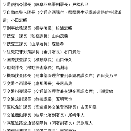
▽通信指令課長（岐阜羽島署副署長）戸松和巳
▽自動車警ら隊長（交通企画課付・県県民生活課兼道路維持課派
遣）小田宏昭
▽刑事総務課長（揖斐署長）松浦宏昭
▽捜査一課長（監察課長）山内茂義
▽捜査三課長（山県署長）森浩孝
▽組織犯罪対策課長（垂井署長）谷口満治
▽国際捜査課長（機動隊長）山口伸久
▽鑑識課長（機動捜査隊長）馬淵稔
▽機動捜査隊長（刑事部管理官兼刑事総務課次席）西田美乃里
▽交通企画課長（恵那署長）長尾昌典
▽交通指導課長（交通部管理官兼交通企画課次席）川瀬貴敏
▽交通規制課長（教養課長）五明竜也
▽運転免許課長（高速道路交通警察隊長）吉田和浩
▽交通機動隊長（岐阜北署副署長）尾崎隼人
▽高速道路交通警察隊長（関署副署長）沢原鹿人
▽警備総務課長（警備二課長）吉実敏秋