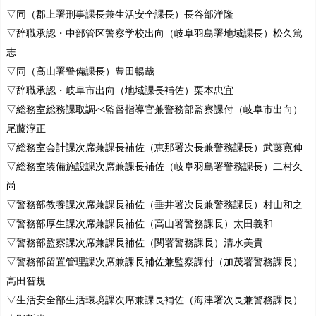
▽同（郡上署刑事課長兼生活安全課長）長谷部洋隆
▽辞職承認・中部管区警察学校出向（岐阜羽島署地域課長）松久篤
志
▽同（高山署警備課長）豊田暢哉
▽辞職承認・岐阜市出向（地域課長補佐）栗本忠宜
▽総務室総務課取調べ監督指導官兼警務部監察課付（岐阜市出向）
尾藤淳正
▽総務室会計課次席兼課長補佐（恵那署次長兼警務課長）武藤寛伸
▽総務室装備施設課次席兼課長補佐（岐阜羽島署警務課長）二村久
尚
▽警務部教養課次席兼課長補佐（垂井署次長兼警務課長）村山和之
▽警務部厚生課次席兼課長補佐（高山署警務課長）太田義和
▽警務部監察課次席兼課長補佐（関署警務課長）清水美貴
▽警務部留置管理課次席兼課長補佐兼監察課付（加茂署警務課長）
高田智規
▽生活安全部生活環境課次席兼課長補佐（海津署次長兼警務課長）