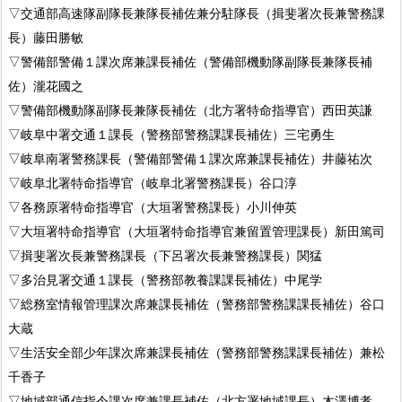
▽交通部高速隊副隊長兼隊長補佐兼分駐隊長（揖斐署次長兼警務課
長）藤田勝敏
▽警備部警備１課次席兼課長補佐（警備部機動隊副隊長兼隊長補
佐）瀧花國之
▽警備部機動隊副隊長兼隊長補佐（北方署特命指導官）西田英謙
▽岐阜中署交通１課長（警務部警務課課長補佐）三宅勇生
▽岐阜南署警務課長（警備部警備１課次席兼課長補佐）井藤祐次
▽岐阜北署特命指導官（岐阜北署警務課長）谷口淳
▽各務原署特命指導官（大垣署警務課長）小川伸英
▽大垣署特命指導官（大垣署特命指導官兼留置管理課長）新田篤司
▽揖斐署次長兼警務課長（下呂署次長兼警務課長）関猛
▽多治見署交通１課長（警務部教養課課長補佐）中尾学
▽総務室情報管理課次席兼課長補佐（警務部警務課課長補佐）谷口
大蔵
▽生活安全部少年課次席兼課長補佐（警務部警務課課長補佐）兼松
千香子
▽地域部通信指令課次席兼課長補佐（北方署地域課長）木澤博孝