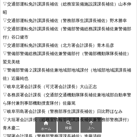
▽交通部運転免許課課長補佐（総務室装備施設課課長補佐）山本伸
昭
▽交通部運転免許課課長補佐（警務部厚生課課長補佐）野木勝幸
▽交通部運転免許課課長補佐（警備部警備総務課課長補佐兼警備部
付）谷口健市
▽交通部運転免許課課長補佐（北方署会計課長）青木岳彦
▽警備部警備総務課課長補佐兼警備部付（警備部機動隊隊長補佐）
鷲見美穂
▽警備部警備２課課長補佐兼地域部地域課付（地域部地域課課長補
佐）近藤純也
▽岐阜北署会計課長（可児署会計課長）大山正志
▽各務原署会計課長（交通部交通機動隊隊長補佐兼地域部自動車警
ら隊付兼刑事部機動捜査隊付）佐藤篤
▽岐阜羽島署会計課長（警務部厚生課課長補佐）日比野ほなみ
▽大垣署会計課長（総務室情報管理課課長補佐兼警務部警務課付）



青木慶二
検索
上へ
ホーム
▽関署会計課長（警務部警務課課長補佐）進藤清樹