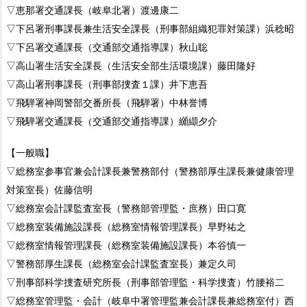
▽恵那署交通課長（岐阜北署）渡邊康二
▽下呂署刑事課長兼生活安全課長（刑事部組織犯罪対策課）浜稔昭
▽下呂署交通課長（交通部交通指導課）秋山聡
▽高山署生活安全課長（生活安全部生活環境課）藤田隆好
▽高山署刑事課長（刑事部捜査１課）井下恵吾
▽飛騨署神岡警部交番所長（飛騨署）中林誉博
▽飛騨署交通課長（交通部交通指導課）纐纈夕介
【一般職】
▽総務室参事官兼会計課長兼警務部付（警務部厚生課長兼健康管理
対策室長）佐藤信明
▽総務室会計課監査室長（警務部管理監・庶務）田口寛
▽総務室装備施設課長（総務室情報管理課長）早野祐之
▽総務室情報管理課長（総務室装備施設課長）本谷慎一
▽警務部厚生課長（総務室会計課監査室長）兼定久司
▽刑事部科学捜査研究所長（刑事部管理監・科学捜査）竹腰裕二
▽総務室管理監・会計（岐阜中署管理監兼会計課長兼総務室付）西