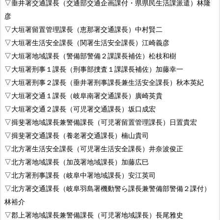
▽垂井署交通課長（交通部交通企画課付・県県民生活課派遣）林隆
彦
▽大垣署留置管理課長（恵那署交通課長）中村賢二
▽大垣署生活安全課長（関署生活安全課長）江崎義彦
▽大垣署地域課長（警備部警備２課課長補佐）松枝和樹
▽大垣署刑事１課長（刑事部捜査１課課長補佐）加藤幸一
▽大垣署刑事２課長（垂井署刑事課長兼生活安全課長）秋本英紀
▽大垣署交通１課長（岐阜南署交通課長）廣崎英貴
▽大垣署交通２課長（可児署交通課長）坂口成宏
▽揖斐署地域課長兼警備課長（可児署留置管理課長）日置貴宏
▽揖斐署交通課長（養老署交通課長）楠山貴司
▽北方署生活安全課長（可児署生活安全課長）井奈波俊正
▽北方署地域課長（加茂署地域課長）加藤広巳
▽北方署刑事課長（岐阜中署地域課長）安江英司
▽北方署交通課長（岐阜羽島署機動警ら課長兼警備部警備２課付）
林裕介
▽郡上署地域課長兼警備課長（可児署地域課長）長尾雅史