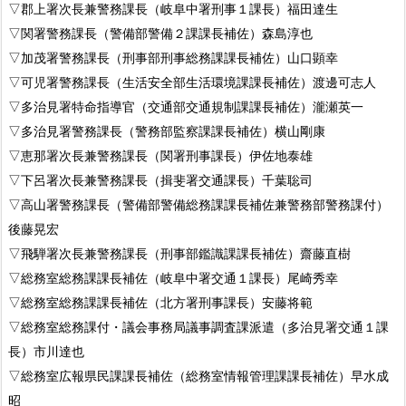
▽郡上署次長兼警務課長（岐阜中署刑事１課長）福田達生
▽関署警務課長（警備部警備２課課長補佐）森島淳也
▽加茂署警務課長（刑事部刑事総務課課長補佐）山口顕幸
▽可児署警務課長（生活安全部生活環境課課長補佐）渡邊可志人
▽多治見署特命指導官（交通部交通規制課課長補佐）瀧瀬英一
▽多治見署警務課長（警務部監察課課長補佐）横山剛康
▽恵那署次長兼警務課長（関署刑事課長）伊佐地泰雄
▽下呂署次長兼警務課長（揖斐署交通課長）千葉聡司
▽高山署警務課長（警備部警備総務課課長補佐兼警務部警務課付）
後藤晃宏
▽飛騨署次長兼警務課長（刑事部鑑識課課長補佐）齋藤直樹
▽総務室総務課課長補佐（岐阜中署交通１課長）尾崎秀幸
▽総務室総務課課長補佐（北方署刑事課長）安藤将範
▽総務室総務課付・議会事務局議事調査課派遣（多治見署交通１課
長）市川達也
▽総務室広報県民課課長補佐（総務室情報管理課課長補佐）早水成
昭