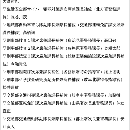
大野哲也
▽生活安全部サイバー犯罪対策課次席兼課長補佐（北方署警務課
長）長谷川茂
▽地域部自動車警ら隊副隊長兼隊長補佐（交通部運転免許課次席兼
課長補佐）高橋誠
▽刑事部捜査１課次席兼課長補佐（多治見署警務課長）高田敬
▽刑事部捜査２課次席兼課長補佐（各務原署警務課長）奥耕太郎
▽刑事部捜査３課次席兼課長補佐（総務室装備施設課次席兼課長補
佐）今瀬貴弘
▽刑事部鑑識課次席兼課長補佐（各務原署特命指導官）滝上徳明
▽刑事部科学捜査研究所副所長兼所長補佐（岐阜北署特命指導官）
松井昌敏
▽交通部交通指導課次席兼課長補佐（岐阜中署警務課長）加藤徹
▽交通部運転免許課次席兼課長補佐（山県署次長兼警務課長）仲辻
直正
▽交通部交通機動隊副隊長兼隊長補佐（郡上署次長兼警務課長）安
江貞人