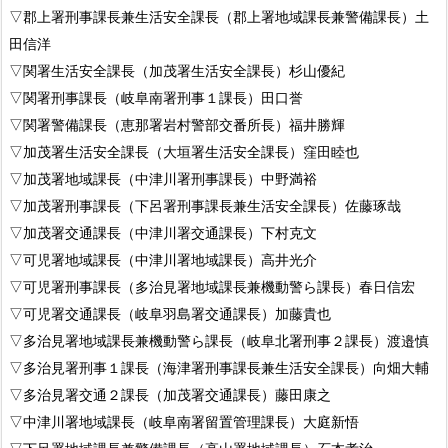
▽郡上署刑事課長兼生活安全課長（郡上署地域課長兼警備課長）土
田信洋
▽関署生活安全課長（加茂署生活安全課長）杉山優紀
▽関署刑事課長（岐阜南署刑事１課長）田口誉
▽関署警備課長（恵那署岩村警部交番所長）福井勝輝
▽加茂署生活安全課長（大垣署生活安全課長）窪田睦也
▽加茂署地域課長（中津川署刑事課長）中野満裕
▽加茂署刑事課長（下呂署刑事課長兼生活安全課長）佐藤琢哉
▽加茂署交通課長（中津川署交通課長）下村克文
▽可児署地域課長（中津川署地域課長）高井光介
▽可児署刑事課長（多治見署地域課長兼機動警ら課長）春日信宏
▽可児署交通課長（岐阜羽島署交通課長）加藤貴也
▽多治見署地域課長兼機動警ら課長（岐阜北署刑事２課長）渡邉慎
▽多治見署刑事１課長（海津署刑事課長兼生活安全課長）向畑大輔
▽多治見署交通２課長（加茂署交通課長）藤田康之
▽中津川署地域課長（岐阜南署留置管理課長）大庭新悟