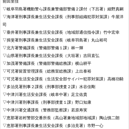
前田里佳
▽岐阜羽島署機動警ら課長兼警備部警備２課付（下呂署）細野真嗣
▽海津署刑事課長兼生活安全課長（刑事部組織犯罪対策課）牛屋洋
司
▽垂井署刑事課長兼生活安全課長（地域部通信指令課）竹中宏幸
▽揖斐署刑事課長兼生活安全課長（岐阜羽島署）丸山裕司
▽北方署警備課長（警備部警備１課）林一輝
▽山県署刑事課長兼生活安全課長（大垣署）吉田直弘
▽加茂署警備課長（警備部警備総務課）横山耕平
▽可児署留置管理課長（総務室総務課）上出泰裕
▽可児署生活安全課長（生活安全部サイバー犯罪対策課）高橋功騎
▽多治見署刑事２課長（刑事部捜査２課）水谷佳剛
▽中津川署生活安全課長（岐阜中署）足立佑貴
▽中津川署刑事課長（刑事部捜査１課）野口知康
▽中津川署交通課長（警務部監察課）若原寿実
▽恵那署岩村警部交番所長（高山署兼地域部地域課）陶山慎二朗
▽恵那署刑事課長兼生活安全課長（多治見署）市野一心