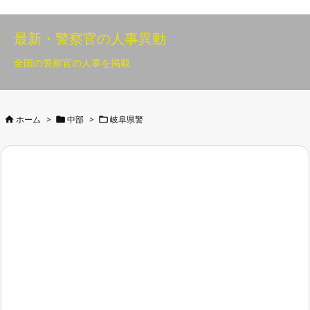
最新・警察官の人事異動
全国の警察官の人事を掲載



ホーム
>
中部
>
岐阜県警