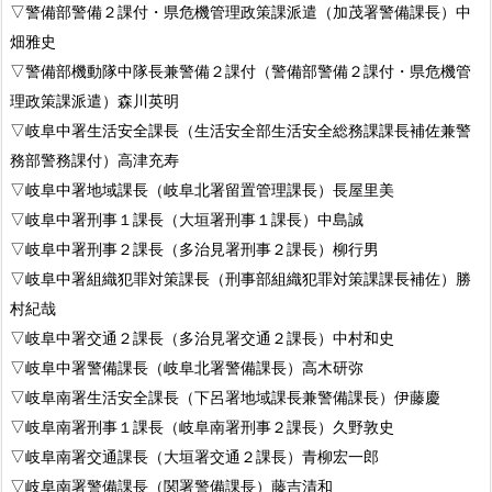
▽警備部警備２課付・県危機管理政策課派遣（加茂署警備課長）中
畑雅史
▽警備部機動隊中隊長兼警備２課付（警備部警備２課付・県危機管
理政策課派遣）森川英明
▽岐阜中署生活安全課長（生活安全部生活安全総務課課長補佐兼警
務部警務課付）高津充寿
▽岐阜中署地域課長（岐阜北署留置管理課長）長屋里美
▽岐阜中署刑事１課長（大垣署刑事１課長）中島誠
▽岐阜中署刑事２課長（多治見署刑事２課長）柳行男
▽岐阜中署組織犯罪対策課長（刑事部組織犯罪対策課課長補佐）勝
村紀哉
▽岐阜中署交通２課長（多治見署交通２課長）中村和史
▽岐阜中署警備課長（岐阜北署警備課長）高木研弥
▽岐阜南署生活安全課長（下呂署地域課長兼警備課長）伊藤慶
▽岐阜南署刑事１課長（岐阜南署刑事２課長）久野敦史
▽岐阜南署交通課長（大垣署交通２課長）青柳宏一郎
▽岐阜南署警備課長（関署警備課長）藤吉清和