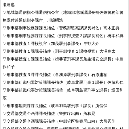
瀬達也
▽地域部通信指令課通信指令官（地域部地域課課長補佐兼警務部警
務課付兼通信指令課付）川嶋昭浩
▽刑事部刑事総務課課長補佐（警務部監察課課長補佐）高木正典
▽刑事部刑事総務課課長補佐（刑事部捜査３課課長補佐）橋本和典
▽刑事部捜査１課検視官（加茂署刑事課長）早野大介
▽刑事部捜査１課課長補佐（刑事部捜査１課検視官）大澤良太
▽刑事部捜査１課課長補佐（揖斐署刑事課長兼生活安全課長）中島
作和子
▽刑事部捜査３課課長補佐（各務原署刑事課長）石原庸祐
▽刑事部組織犯罪対策課課長補佐（岐阜北署刑事１課長）佐藤和仁
▽刑事部組織犯罪対策課課長補佐（岐阜羽島署刑事２課長）堀田和
広
▽刑事部鑑識課課長補佐（岐阜羽島署刑事１課長）所信保
▽交通部交通企画課課長補佐（警察庁出向）角和晃
▽交通部交通企画課課長補佐（中部管区警察局出向）大熊秀則
▽交通部交通企画課付・県県民生活課派遣（岐阜北署交通課長）村