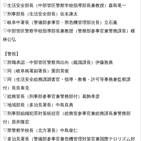
▽生活安全部長（中部管区警察学校指導部長兼教授）森島竜一
▽刑事部長（生活安全部長）佐名康太
▽岐阜中署長（警備部参事官・県危機管理部次長）立石薫
▽中部管区警察学校指導部長兼教授（警務部参事官兼警務課長）横
林公弘
【警視】
▽辞職承認・中部管区警察局出向（鑑識課長）伊藤敦典
▽同（岐阜南署副署長）栗田英俊
▽同（生活安全総務課調査官・指導・教養・許可等事務兼監察課
付）長良泰克
▽総務室長（刑事部参事官兼警務部付）葛飾孝彦
▽地域部長（多治見署長）中島良典
▽刑事部組織犯罪対策統括官（総務室参事官兼総務課長兼警務部
付）原井隆宏
▽県警察学校長（北方署長）中島俊仁
▽多治見署長（警備部参事官兼危機管理対策官兼国際テロリズム対