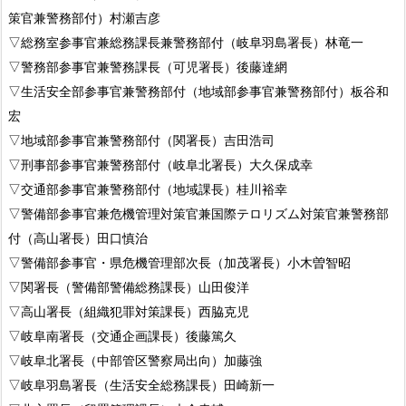
策官兼警務部付）村瀬吉彦
▽総務室参事官兼総務課長兼警務部付（岐阜羽島署長）林竜一
▽警務部参事官兼警務課長（可児署長）後藤達網
▽生活安全部参事官兼警務部付（地域部参事官兼警務部付）板谷和
宏
▽地域部参事官兼警務部付（関署長）吉田浩司
▽刑事部参事官兼警務部付（岐阜北署長）大久保成幸
▽交通部参事官兼警務部付（地域課長）桂川裕幸
▽警備部参事官兼危機管理対策官兼国際テロリズム対策官兼警務部
付（高山署長）田口慎治
▽警備部参事官・県危機管理部次長（加茂署長）小木曽智昭
▽関署長（警備部警備総務課長）山田俊洋
▽高山署長（組織犯罪対策課長）西脇克児
▽岐阜南署長（交通企画課長）後藤篤久
▽岐阜北署長（中部管区警察局出向）加藤強
▽岐阜羽島署長（生活安全総務課長）田崎新一