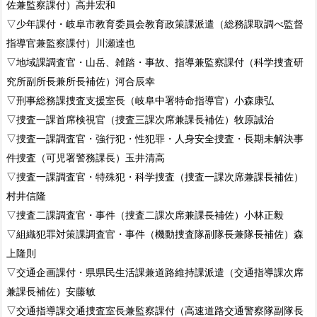
佐兼監察課付）高井宏和
▽少年課付・岐阜市教育委員会教育政策課派遣（総務課取調べ監督
指導官兼監察課付）川瀬達也
▽地域課調査官・山岳、雑踏・事故、指導兼監察課付（科学捜査研
究所副所長兼所長補佐）河合辰幸
▽刑事総務課捜査支援室長（岐阜中署特命指導官）小森康弘
▽捜査一課首席検視官（捜査三課次席兼課長補佐）牧原誠治
▽捜査一課調査官・強行犯・性犯罪・人身安全捜査・長期未解決事
件捜査（可児署警務課長）玉井清高
▽捜査一課調査官・特殊犯・科学捜査（捜査一課次席兼課長補佐）
村井信隆
▽捜査二課調査官・事件（捜査二課次席兼課長補佐）小林正毅
▽組織犯罪対策課調査官・事件（機動捜査隊副隊長兼隊長補佐）森
上隆則
▽交通企画課付・県県民生活課兼道路維持課派遣（交通指導課次席
兼課長補佐）安藤敏
▽交通指導課交通捜査室長兼監察課付（高速道路交通警察隊副隊長