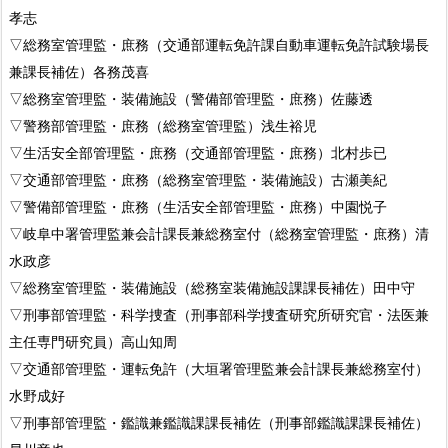
孝志
▽総務室管理監・庶務（交通部運転免許課自動車運転免許試験場長
兼課長補佐）各務茂喜
▽総務室管理監・装備施設（警備部管理監・庶務）佐藤透
▽警務部管理監・庶務（総務室管理監）浅生裕児
▽生活安全部管理監・庶務（交通部管理監・庶務）北村歩已
▽交通部管理監・庶務（総務室管理監・装備施設）古瀬美紀
▽警備部管理監・庶務（生活安全部管理監・庶務）中園悦子
▽岐阜中署管理監兼会計課長兼総務室付（総務室管理監・庶務）清
水政彦
▽総務室管理監・装備施設（総務室装備施設課課長補佐）田中守
▽刑事部管理監・科学捜査（刑事部科学捜査研究所研究官・法医兼
主任専門研究員）高山知周
▽交通部管理監・運転免許（大垣署管理監兼会計課長兼総務室付）
水野成好
▽刑事部管理監・鑑識兼鑑識課課長補佐（刑事部鑑識課課長補佐）