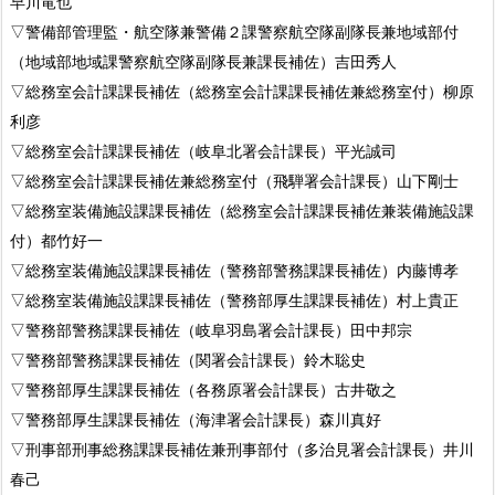
早川竜也
▽警備部管理監・航空隊兼警備２課警察航空隊副隊長兼地域部付
（地域部地域課警察航空隊副隊長兼課長補佐）吉田秀人
▽総務室会計課課長補佐（総務室会計課課長補佐兼総務室付）柳原
利彦
▽総務室会計課課長補佐（岐阜北署会計課長）平光誠司
▽総務室会計課課長補佐兼総務室付（飛騨署会計課長）山下剛士
▽総務室装備施設課課長補佐（総務室会計課課長補佐兼装備施設課
付）都竹好一
▽総務室装備施設課課長補佐（警務部警務課課長補佐）内藤博孝
▽総務室装備施設課課長補佐（警務部厚生課課長補佐）村上貴正
▽警務部警務課課長補佐（岐阜羽島署会計課長）田中邦宗
▽警務部警務課課長補佐（関署会計課長）鈴木聡史
▽警務部厚生課課長補佐（各務原署会計課長）古井敬之
▽警務部厚生課課長補佐（海津署会計課長）森川真好
▽刑事部刑事総務課課長補佐兼刑事部付（多治見署会計課長）井川
春己