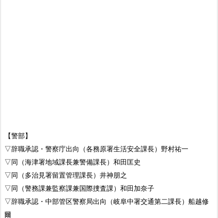
【警部】
▽辞職承認・警察庁出向（各務原署生活安全課長）野村祐一
▽同（海津署地域課長兼警備課長）和田匡史
▽同（多治見署留置管理課長）井神朋之
▽同（警務課兼監察課兼国際捜査課）和田加奈子
▽辞職承認・中部管区警察局出向（岐阜中署交通第二課長）船越修
爾