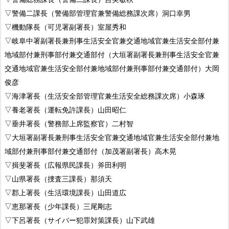
▽警備二課長（警備部管理官兼警備総務課次席）洞口幸男
▽機動隊長（可児署副署長）室屋秀和
▽岐阜中署副署長兼刑事生活安全官兼交通地域官兼生活安全部付兼
地域部付兼刑事部付兼交通部付（大垣署副署長兼刑事生活安全官兼
交通地域官兼生活安全部付兼地域部付兼刑事部付兼交通部付）大岡
俊彦
▽海津署長（生活安全部管理官兼生活安全総務課次席）小森琢
▽養老署長（運転免許課長）山田昭仁
▽垂井署長（警務部上席監察官）二村智
▽大垣署副署長兼刑事生活安全官兼交通地域官兼生活安全部付兼地
域部付兼刑事部付兼交通部付（加茂署副署長）高木晃
▽揖斐署長（広報県民課長）斧田利明
▽山県署長（捜査三課長）那須天
▽郡上署長（生活環境課長）山田道広
▽恵那署長（少年課長）三尾剛志
▽下呂署長（サイバー犯罪対策課長）山下武雄