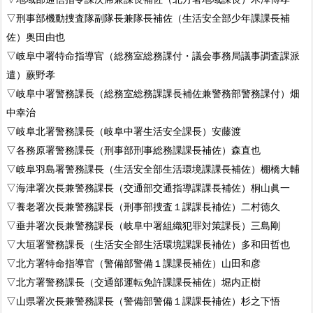
▽刑事部機動捜査隊副隊長兼隊長補佐（生活安全部少年課課長補
佐）奥田由也
▽岐阜中署特命指導官（総務室総務課付・議会事務局議事調査課派
遣）蕨野孝
▽岐阜中署警務課長（総務室総務課課長補佐兼警務部警務課付）畑
中幸治
▽岐阜北署警務課長（岐阜中署生活安全課長）安藤渡
▽各務原署警務課長（刑事部刑事総務課課長補佐）森直也
▽岐阜羽島署警務課長（生活安全部生活環境課課長補佐）棚橋大輔
▽海津署次長兼警務課長（交通部交通指導課課長補佐）桐山眞一
▽養老署次長兼警務課長（刑事部捜査１課課長補佐）二村徳久
▽垂井署次長兼警務課長（岐阜中署組織犯罪対策課長）三島剛
▽大垣署警務課長（生活安全部生活環境課課長補佐）多和田哲也
▽北方署特命指導官（警備部警備１課課長補佐）山田和彦
▽北方署警務課長（交通部運転免許課課長補佐）堀内正樹
▽山県署次長兼警務課長（警備部警備１課課長補佐）杉之下悟