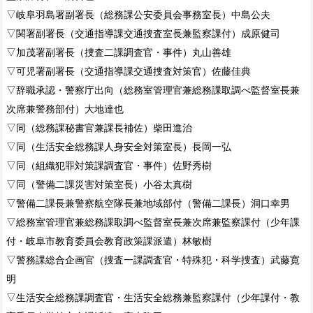
▽岐阜羽島署副署長（総務課公安委員会事務室長）中島公夫
▽関署副署長（交通指導課交通捜査室長兼監察課付）成原健司
▽加茂署副署長（捜査二課調査官・事件）丸山善雄
▽可児署副署長（交通指導課交通捜査対策官）佐藤佳典
▽辞職承認・警察庁出向（総務室管理官兼総務課取調べ監督室長兼
次席兼警務部付）大地達也
▽同（総務課秘書官兼課長補佐）柴田進治
▽同（生活安全総務課人身安全対策室長）長岡一弘
▽同（組織犯罪対策課調査官・事件）佐野秀樹
▽同（警備二課災害対策室長）小谷太真樹
▽警備二課長兼警察航空隊長兼地域部付（警備二課長）洞口幸男
▽総務室管理官兼総務課取調べ監督室長兼次席兼監察課付（少年課
付・岐阜市教育委員会教育政策課派遣）林敏樹
▽警務課総合企画官（捜査一課調査官・特殊犯・科学捜査）武藤寛
明
▽生活安全総務課調査官・生活安全総務兼監察課付（少年課付・教