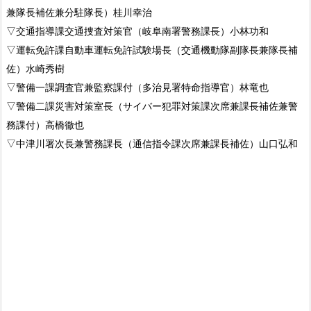
兼隊長補佐兼分駐隊長）桂川幸治
▽交通指導課交通捜査対策官（岐阜南署警務課長）小林功和
▽運転免許課自動車運転免許試験場長（交通機動隊副隊長兼隊長補
佐）水崎秀樹
▽警備一課調査官兼監察課付（多治見署特命指導官）林竜也
▽警備二課災害対策室長（サイバー犯罪対策課次席兼課長補佐兼警
務課付）高橋徹也
▽中津川署次長兼警務課長（通信指令課次席兼課長補佐）山口弘和