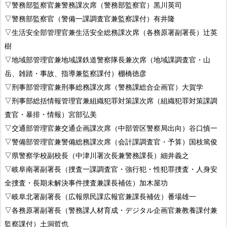
▽警務部監察官兼警務課次席（警務部監察官）黒川英司
▽警務部監察官（警備一課調査官兼監察課付）有井隆
▽生活安全部管理官兼生活安全総務課次席（各務原署副署長）辻英
樹
▽地域部管理官兼地域課鉄道警察隊長兼次席（地域課調査官・山
岳、雑踏・事故、指導兼監察課付）棚橋徳彦
▽刑事部管理官兼刑事総務課次席（警務課総合企画官）大賀学
▽刑事部総括情報管理官兼組織犯罪対策課次席（組織犯罪対策課調
査官・暴排・情報）宮部弘美
▽交通部管理官兼交通企画課次席（中部管区警察局出向）谷口慎一
▽警備部管理官兼警備総務課次席（会計課調査官・予算）国枝篤俊
▽県警察学校副校長（中津川署次長兼警務課長）細井義之
▽岐阜南署副署長（捜査一課調査官・強行犯・性犯罪捜査・人身安
全捜査・長期未解決事件捜査兼課長補佐）加木屋功
▽岐阜北署副署長（広報県民課広報官兼課長補佐）番場雄一
▽各務原署副署長（警務課人材育成・デジタル企画官兼教養課付兼
監察課付）土洞哲也