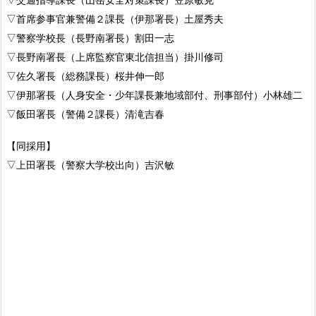
▽首席参事官兼警備２課長（伊那署長）土屋秀夫
▽警察学校長（長野南署長）割田一志
▽長野南署長（上席監察官東北信担当）掛川修司
▽佐久署長（総務課長）桜井伸一郎
▽伊那署長（人身安全・少年課長兼地域部付、刑事部付）小林雄二
▽飯田署長（警備２課長）清滝吉春
【同採用】
▽上田署長（警察大学校出向）吉沢敏