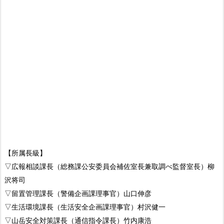
【所属長級】
▽広報相談課長（総務課公安委員会補佐室長兼取調べ監督室長）柳
沢将司
▽留置管理課長（警備企画課理事官）山口伸彦
▽生活環境課長（生活安全企画課理事官）村沢健一
▽山岳安全対策課長（通信指令課長）竹内康浩