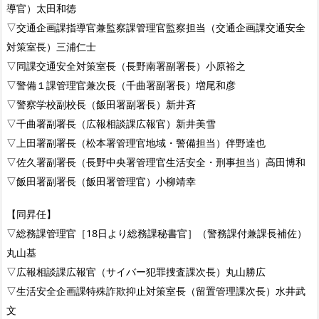
導官）太田和徳
▽交通企画課指導官兼監察課管理官監察担当（交通企画課交通安全
対策室長）三浦仁士
▽同課交通安全対策室長（長野南署副署長）小原裕之
▽警備１課管理官兼次長（千曲署副署長）増尾和彦
▽警察学校副校長（飯田署副署長）新井斉
▽千曲署副署長（広報相談課広報官）新井美雪
▽上田署副署長（松本署管理官地域・警備担当）伴野達也
▽佐久署副署長（長野中央署管理官生活安全・刑事担当）高田博和
▽飯田署副署長（飯田署管理官）小柳靖幸
【同昇任】
▽総務課管理官［18日より総務課秘書官］（警務課付兼課長補佐）
丸山基
▽広報相談課広報官（サイバー犯罪捜査課次長）丸山勝広
▽生活安全企画課特殊詐欺抑止対策室長（留置管理課次長）水井武
文