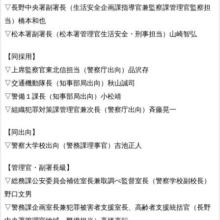
▽長野中央署副署長（生活安全企画課指導官兼監察課管理官監察担
当）橋本和也
▽松本署副署長（松本署管理官生活安全・刑事担当）山崎智弘
【同採用】
▽上席監察官東北信担当（警察庁出向）品沢存
▽交通機動隊長（知事部局出向）秋山誠司
▽警備１課長（知事部局出向）小松靖
▽組織犯罪対策課管理官兼次長（警察庁出向）斉藤晃一
【同出向】
▽警察大学校出向（警務課理事官）吉池正人
【管理官・副署長級】
▽総務課公安委員会補佐室長兼取調べ監督室長（警察学校副校長）
野口文男
▽警務課企画室長兼犯罪被害者支援室長、高齢者支援統括官（長野