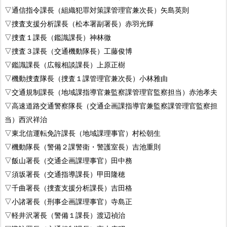
▽通信指令課長（組織犯罪対策課管理官兼次長）矢島英則
▽捜査支援分析課長（松本署副署長）赤羽光輝
▽捜査１課長（鑑識課長）神林徹
▽捜査３課長（交通機動隊長）工藤俊博
▽鑑識課長（広報相談課長）上原正樹
▽機動捜査隊長（捜査１課管理官兼次長）小林雅由
▽交通規制課長（地域課指導官兼監察課管理官監察担当）赤池孝夫
▽高速道路交通警察隊長（交通企画課指導官兼監察課管理官監察担
当）西沢祥治
▽東北信運転免許課長（地域課理事官）村松朝生
▽機動隊長（警備２課警衛・警護室長）吉池重則
▽飯山署長（交通企画課理事官）田中務
▽須坂署長（交通指導課長）甲田隆穂
▽千曲署長（捜査支援分析課長）吉田格
▽小諸署長（刑事企画課理事官）寺島正
▽軽井沢署長（警備１課長）渡辺禎治