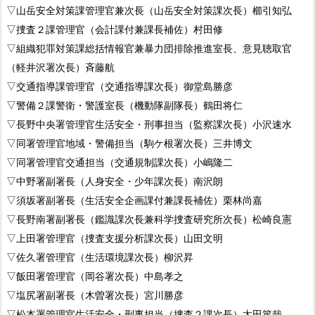
▽山岳安全対策課管理官兼次長（山岳安全対策課次長）櫛引知弘
▽捜査２課管理官（会計課付兼課長補佐）村田修
▽組織犯罪対策課総括情報官兼暴力団排除推進室長、意見聴取官
（軽井沢署次長）斉藤航
▽交通指導課管理官（交通指導課次長）御堂島勝彦
▽警備２課警衛・警護室長（機動隊副隊長）鶴田将仁
▽長野中央署管理官生活安全・刑事担当（監察課次長）小沢速水
▽同署管理官地域・警備担当（駒ケ根署次長）三井博文
▽同署管理官交通担当（交通規制課次長）小嶋隆二
▽中野署副署長（人身安全・少年課次長）南沢朗
▽須坂署副署長（生活安全企画課付兼課長補佐）栗林尚嘉
▽長野南署副署長（鑑識課次長兼科学捜査研究所次長）松崎良憲
▽上田署管理官（捜査支援分析課次長）山田文明
▽佐久署管理官（生活環境課次長）柳沢昇
▽飯田署管理官（岡谷署次長）中島孝之
▽塩尻署副署長（木曽署次長）宮川勝彦
▽松本署管理官生活安全・刑事担当（捜査２課次長）太田篤哉