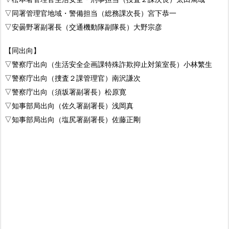
▽同署管理官地域・警備担当（総務課次長）宮下恭一
▽安曇野署副署長（交通機動隊副隊長）大野宗彦
【同出向】
▽警察庁出向（生活安全企画課特殊詐欺抑止対策室長）小林繁生
▽警察庁出向（捜査２課管理官）南沢謙次
▽警察庁出向（須坂署副署長）松原寛
▽知事部局出向（佐久署副署長）浅岡真
▽知事部局出向（塩尻署副署長）佐藤正剛