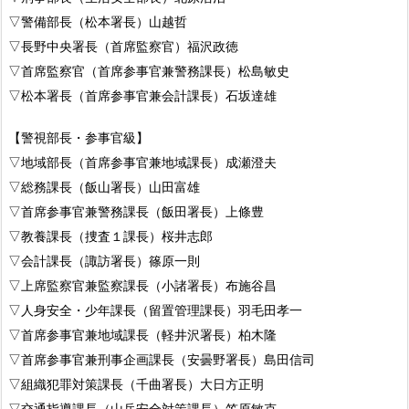
▽警備部長（松本署長）山越哲
▽長野中央署長（首席監察官）福沢政徳
▽首席監察官（首席参事官兼警務課長）松島敏史
▽松本署長（首席参事官兼会計課長）石坂達雄
【警視部長・参事官級】
▽地域部長（首席参事官兼地域課長）成瀬澄夫
▽総務課長（飯山署長）山田富雄
▽首席参事官兼警務課長（飯田署長）上條豊
▽教養課長（捜査１課長）桜井志郎
▽会計課長（諏訪署長）篠原一則
▽上席監察官兼監察課長（小諸署長）布施谷昌
▽人身安全・少年課長（留置管理課長）羽毛田孝一
▽首席参事官兼地域課長（軽井沢署長）柏木隆
▽首席参事官兼刑事企画課長（安曇野署長）島田信司
▽組織犯罪対策課長（千曲署長）大日方正明
▽交通指導課長（山岳安全対策課長）笠原敏克