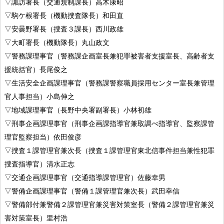
▽諏訪署長（交通規制課長）高木康昭
▽駒ケ根署長（機動捜査隊長）和田直
▽安曇野署長（捜査３課長）西川政雄
▽大町署長（機動隊長）丸山政文
▽警務課理事官（警務課企画室長兼犯罪被害者支援室長、高齢者支
援統括官）長尾俊之
▽生活安全企画課理事官（警務課警察職員採用センター室長兼管理
官人事担当）小島伸之
▽地域課理事官（長野中央署副署長）小林初雄
▽刑事企画課理事官（刑事企画課指導官兼取調べ指導官、監察課管
理官監察担当）依田俊彦
▽捜査１課管理官兼次長（捜査１課管理官東北信事件担当兼性犯罪
捜査指導官）清水正志
▽交通企画課理事官（交通指導課管理官）佐藤幸男
▽警備企画課理事官（警備１課管理官兼次長）武田幸信
▽警備部付兼警備２課管理官兼災害対策室長（警備２課管理官兼災
害対策室長）里村浩