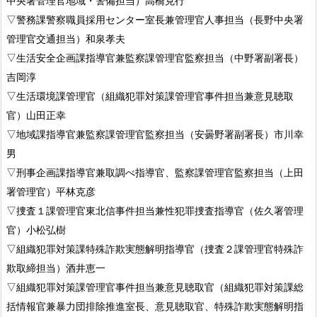
中央署管理官地域・警備担当）高橋克行
▽警務課警察職員採用センター室長兼管理官人事担当（長野中央署
管理官交通担当）和泉孝夫
▽生活安全企画課指導官兼監察課管理官監察担当（中野署副署長）
吉岡淳
▽生活環境課管理官（組織犯罪対策課管理官事件担当兼意見聴取
官）山田正幸
▽地域課指導官兼監察課管理官監察担当（安曇野署副署長）市川幸
男
▽刑事企画課指導官兼取調べ指導官、監察課管理官監察担当（上田
署管理官）平林克彦
▽捜査１課管理官東北信事件担当兼性犯罪捜査指導官（佐久署管理
官）小松弘樹
▽組織犯罪対策課特殊詐欺実態解明指導官（捜査２課管理官特殊詐
欺取締担当）酒井恵一
▽組織犯罪対策課管理官事件担当兼意見聴取官（組織犯罪対策課総
括情報官兼暴力団排除推進室長、意見聴取官、特殊詐欺実態解明指