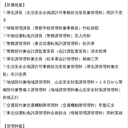
【所属長級】
▽厚生課長（生活安全企画課許可事務担当室長兼管理幹）関沢千恵
子
▽情報管理課長（警察学校管理幹兼事務長）竹松昌昭
▽中南信運転免許課長（警務課管理幹）宮入尚郁
▽警務課管理幹（東北信運転免許課管理幹）松沢厚
▽警務部付兼会計課監査室長（会計課監査室長）清水悦博
▽厚生課管理幹兼次長（松本署会計管理幹）根橋三芳
▽生活安全企画課許可事務担当室長兼管理幹（厚生課管理幹兼次
長）市川安秀
▽地域部付兼地域課管理幹、山岳安全対策課管理幹＝１８日から警
備部付兼警備２課管理幹（地域課管理幹兼山岳安全対策課管理幹）
井堀正行
▽交通部付兼交通機動隊管理幹（交通機動隊管理幹）常盤広文
▽東北信運転免許課管理幹企画担当（情報管理課管理幹）岡村英雄
【管理幹級】