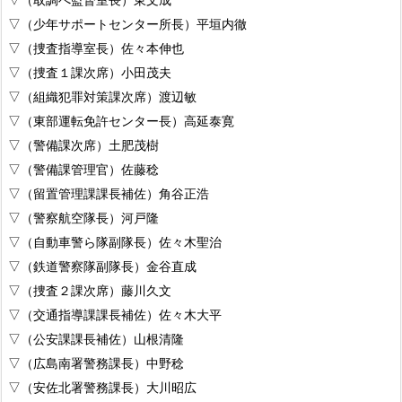
▽（少年サポートセンター所長）平垣内徹
▽（捜査指導室長）佐々本伸也
▽（捜査１課次席）小田茂夫
▽（組織犯罪対策課次席）渡辺敏
▽（東部運転免許センター長）高延泰寛
▽（警備課次席）土肥茂樹
▽（警備課管理官）佐藤稔
▽（留置管理課課長補佐）角谷正浩
▽（警察航空隊長）河戸隆
▽（自動車警ら隊副隊長）佐々木聖治
▽（鉄道警察隊副隊長）金谷直成
▽（捜査２課次席）藤川久文
▽（交通指導課課長補佐）佐々木大平
▽（公安課課長補佐）山根清隆
▽（広島南署警務課長）中野稔
▽（安佐北署警務課長）大川昭広