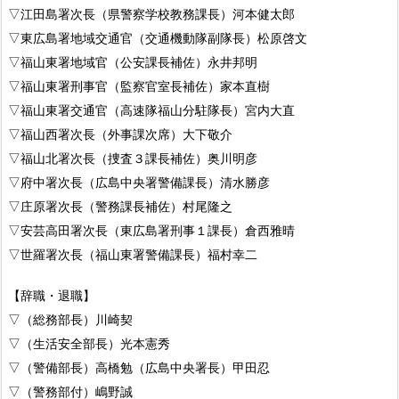
▽江田島署次長（県警察学校教務課長）河本健太郎
▽東広島署地域交通官（交通機動隊副隊長）松原啓文
▽福山東署地域官（公安課長補佐）永井邦明
▽福山東署刑事官（監察官室長補佐）家本直樹
▽福山東署交通官（高速隊福山分駐隊長）宮内大直
▽福山西署次長（外事課次席）大下敬介
▽福山北署次長（捜査３課長補佐）奥川明彦
▽府中署次長（広島中央署警備課長）清水勝彦
▽庄原署次長（警務課長補佐）村尾隆之
▽安芸高田署次長（東広島署刑事１課長）倉西雅晴
▽世羅署次長（福山東署警備課長）福村幸二
【辞職・退職】
▽（総務部長）川崎契
▽（生活安全部長）光本憲秀
▽（警備部長）高橋勉（広島中央署長）甲田忍
▽（警務部付）嶋野誠