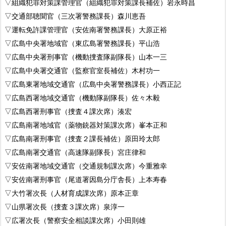
▽組織犯罪対策課管理官（組織犯罪対策課長補佐）岩永時昌
▽交通部聴聞官（三次署警務課長）森川恵吾
▽運転免許課管理官（安佐南署警務課長）大原正裕
▽広島中央署地域官（東広島署警務課長）平山浩
▽広島中央署刑事官（機動捜査隊副隊長）山本一三
▽広島中央署交通官（監察官室長補佐）木村功一
▽広島東署地域交通官（広島中央署警務課長）小西正記
▽広島西署地域交通官（機動隊副隊長）佐々木毅
▽広島西署刑事官（捜査４課次席）湊宏
▽広島南署地域官（薬物銃器対策課次席）峯本正和
▽広島南署刑事官（捜査２課長補佐）原田玲太郎
▽広島南署交通官（高速隊副隊長）宮庄律和
▽安佐南署地域交通官（交通規制課次席）今重雅幸
▽安佐南署刑事官（尾道署因島分庁舎長）上本寿春
▽大竹署次長（人材育成課次席）原本正章
▽山県署次長（捜査３課次席）泉淳一
▽広署次長（警察安全相談課次席）小田則雄