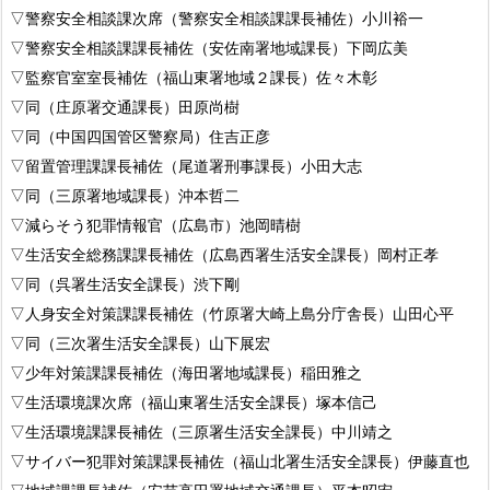
▽警察安全相談課次席（警察安全相談課課長補佐）小川裕一
▽警察安全相談課課長補佐（安佐南署地域課長）下岡広美
▽監察官室室長補佐（福山東署地域２課長）佐々木彰
▽同（庄原署交通課長）田原尚樹
▽同（中国四国管区警察局）住吉正彦
▽留置管理課課長補佐（尾道署刑事課長）小田大志
▽同（三原署地域課長）沖本哲二
▽減らそう犯罪情報官（広島市）池岡晴樹
▽生活安全総務課課長補佐（広島西署生活安全課長）岡村正孝
▽同（呉署生活安全課長）渋下剛
▽人身安全対策課課長補佐（竹原署大崎上島分庁舎長）山田心平
▽同（三次署生活安全課長）山下展宏
▽少年対策課課長補佐（海田署地域課長）稲田雅之
▽生活環境課次席（福山東署生活安全課長）塚本信己
▽生活環境課課長補佐（三原署生活安全課長）中川靖之
▽サイバー犯罪対策課課長補佐（福山北署生活安全課長）伊藤直也