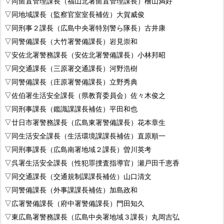
▽同留置管理課長（福山北署留置管理課長）檜山満好
▽同地域課長（監察官室室長補佐）大賀威俊
▽同刑事２課長（広島中央署特別警ら隊長）古井康
▽同警備課長（大竹署警備課長）岩見崇和
▽安佐北署警務課長（安佐北署警備課長）小林邦昭
▽同交通課長（三原署交通課長）河野浩樹
▽同警備課長（庄原署警備課長）立野秀典
▽佐伯署生活安全課長（県教育委員会）佐々木俊之
▽同刑事課長（鑑識課課長補佐）平田和也
▽廿日市署警務課長（広島東署警備課長）花本章生
▽同生活安全課長（生活環境課課長補佐）直原順一
▽同刑事課長（広島南署地域２課長）曽川英考
▽呉署生活安全課長（性犯罪捜査指導官）瀬戸田千恵香
▽同交通課長（交通規制課課長補佐）山口清文
▽同警備課長（外事課課長補佐）加島政和
▽広署警備課長（府中署警備課長）門田知久
▽東広島署警務課長（広島中央署地域３課長）丸岡吉弘