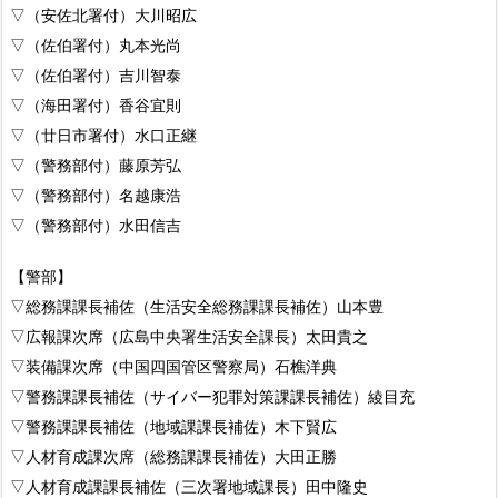
▽（安佐北署付）大川昭広
▽（佐伯署付）丸本光尚
▽（佐伯署付）吉川智泰
▽（海田署付）香谷宜則
▽（廿日市署付）水口正継
▽（警務部付）藤原芳弘
▽（警務部付）名越康浩
▽（警務部付）水田信吉
【警部】
▽総務課課長補佐（生活安全総務課課長補佐）山本豊
▽広報課次席（広島中央署生活安全課長）太田貴之
▽装備課次席（中国四国管区警察局）石樵洋典
▽警務課課長補佐（サイバー犯罪対策課課長補佐）綾目充
▽警務課課長補佐（地域課課長補佐）木下賢広
▽人材育成課次席（総務課課長補佐）大田正勝
▽人材育成課課長補佐（三次署地域課長）田中隆史