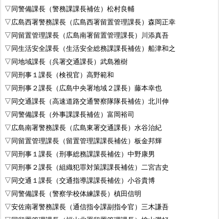
▽同警備課長（警務課課長補佐）松村良輔
▽広島西署警務課長（広島西署留置管理課長）森岡正幸
▽同留置管理課長（広島南署留置管理課長）川添真吾
▽同生活安全課長（生活安全総務課課長補佐）船津和之
▽同地域課長（呉署交通課長）武島雅樹
▽同刑事１課長（検視官）高野範和
▽同刑事２課長（広島中央署地域２課長）藤本幸也
▽同交通課長（高速道路交通警察隊隊長補佐）北川伸
▽同警備課長（外事課課長補佐）富岡裕司
▽広島南署警務課長（広島東署交通課長）水谷治紀
▽同留置管理課長（留置管理課課長補佐）板金邦輝
▽同刑事１課長（刑事総務課課長補佐）中野康男
▽同刑事２課長（組織犯罪対策課課長補佐）二宮吉史
▽同交通１課長（交通指導課課長補佐）小谷貴博
▽同警備課長（警察学校体練課長）槙田信明
▽安佐南署警務課長（通信指令課副指令官）三木謙吾