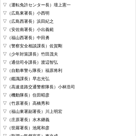
▽（運転免許センター長）壇上憲一
▽（広島東署長）小西明
▽（広島西署長）浜田紀之
▽（安佐南署長）小出義範
▽（福山西署長）中田勇
▽（警察安全相談課長）佐賀剛
▽（少年対策課長）竹田茂夫
▽（通信司令課長）渡辺智弘
▽（自動車警ら隊長）福原将利
▽（鑑識課長）早志光弘
▽（高速道路交通警察隊長）小林浩司
▽（機動隊長）住田昭彦
▽（竹原署長）高橋秀和
▽（福山東署副署長）川上明宏
▽（庄原署長）水木継義
▽（世羅署長）池尾和彦
▽（取調べ監督室長）東文成