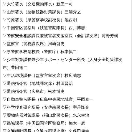
▽大竹署長（交通機動隊長）新庄一司
▽山県署長（薬物銃器対策課長）三浦秀之
▽竹原署長（県警察学校副校長）池西明
▽中国管区警察局（鉄道警察隊長）西川博志
▽警察安全相談課長兼被害者支援室長（会計課次席）河野芳樹
▽監察官（警務課次席）河崎啓史
▽県警察学校副校長（警察庁）秋本慎二
▽少年対策課長兼少年サポートセンター所長（人身安全対策課次
席）豊田祐二
▽生活環境課長（監察官室次席）枝広誠志
▽通信指令官（地域課次席）村田晋治
▽通信指令官（広島市）松本博史
▽自動車警ら隊長（広島中央署地域官）平岡泰一
▽科学捜査研究所長（安佐南署次長）宇丹隆光
▽薬物銃器対策課長（福山北署次長）水永幸治
▽鑑識課長（中国四国管区警察局）梅木一彦
▽交通機動隊長（交通企画課次席）久保田康幸