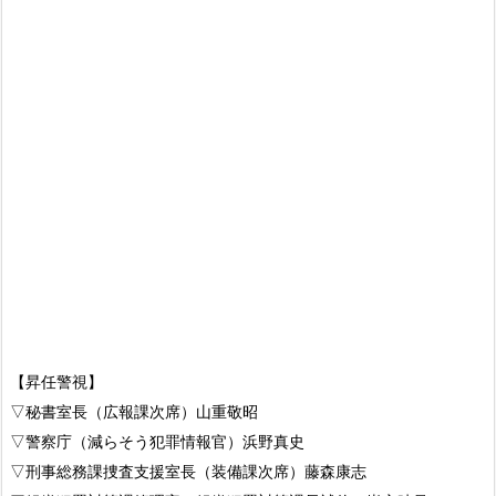
【昇任警視】
▽秘書室長（広報課次席）山重敬昭
▽警察庁（減らそう犯罪情報官）浜野真史
▽刑事総務課捜査支援室長（装備課次席）藤森康志