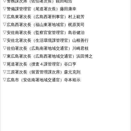
▽警務課次席（佐伯署次長）鏡田昭浩
▽警備課管理官（尾道署次長）藤田康幸
▽広島東署次長（広島西署刑事官）村上範芳
▽広島西署次長（福山東署地域官）梶原英司
▽安佐南署次長（監察官室管理官）島谷健治
▽安佐北署次長（生活環境課管理官）山根善行
▽佐伯署次長（広島南署地域交通官）川崎君枝
▽東広島署次長（広島西署地域交通官）浜田博之
▽尾道署次長（捜査４課管理官）谷口亨
▽三原署次長（留置管理課次席）森元克則
▽広島市（安佐南署地域交通官）寺本裕示