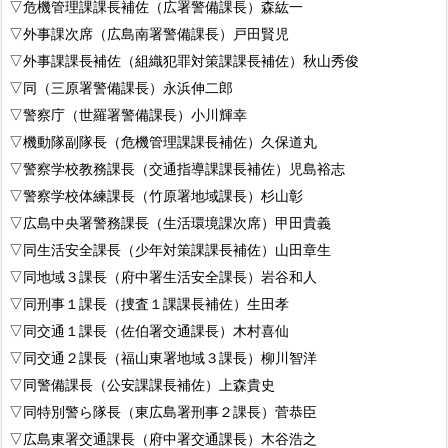
▽危機管理課課長補佐（広署警備課長）森紘一
▽外事課次席（広島南署警備課長）戸田賢児
▽外事課課長補佐（組織犯罪対策課課長補佐）秋山秀俊
▽同（三原署警備課長）永浜伸二郎
▽警察庁（世羅署警備課長）小川輝幸
▽機動隊副隊長（危機管理課課長補佐）久保道丸
▽警察学校教務課長（交通指導課課長補佐）児島裕志
▽警察学校体練課長（竹原署地域課長）杉山彰
▽広島中央署警務課長（生活環境課次席）甲田貴義
▽同生活安全課長（少年対策課課長補佐）山田章生
▽同地域３課長（府中署生活安全課長）岩谷和人
▽同刑事１課長（捜査１課課長補佐）生田孝
▽同交通１課長（佐伯署交通課長）木村喜仙
▽同交通２課長（福山東署地域３課長）柳川智洋
▽同警備課長（公安課課長補佐）上森貴史
▽同特別警ら隊長（東広島署刑事２課長）菅恭臣
▽広島東署交通課長（府中署交通課長）木谷浩之