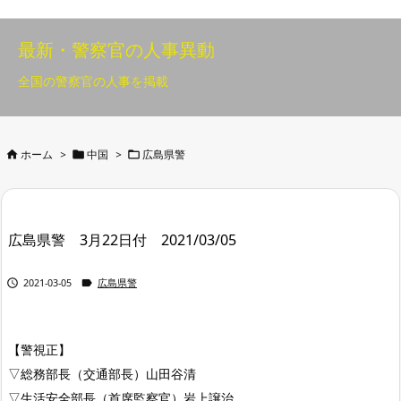
最新・警察官の人事異動
全国の警察官の人事を掲載



ホーム
>
中国
>
広島県警
広島県警 3月22日付 2021/03/05


2021-03-05
広島県警
【警視正】
▽総務部長（交通部長）山田谷清
▽生活安全部長（首席監察官）岩上譲治