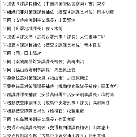
▽捜査３課課長補佐（中国四国管区警察局）吉川親幸
▽組織犯罪対策課課長補佐（捜査４課課長補佐）岡本明彦
▽同（安佐南署刑事２課長）上田賢治
▽同（広署地域課長）佐々木司
▽捜査４課次席（広島西署刑事１課長）大仁後洋二郎
▽捜査４課課長補佐（捜査２課課長補佐）青木良吾
▽同（同）田山陽次
▽同（薬物銃器対策課課長補佐）高橋由治
▽同（福山西署刑事課長）馬屋原正義
▽薬物銃器対策課次席（福山市）志田原康江
▽薬物銃器対策課課長補佐（機動捜査隊隊長補佐）隅田孝行
▽鑑識課課長補佐（安芸高田署生活安全刑事課長）増村尚
▽機動捜査隊副隊長（広島中央署刑事１課長）高村照彦
▽機動捜査隊隊長補佐（検視官）松葉重彦
▽同（広島西署刑事２課長）作田孝昭
▽交通企画課課長補佐（交通規制課課長補佐）山本忠士
▽交通規制課次席（広島中央署交通１課長）新田真也