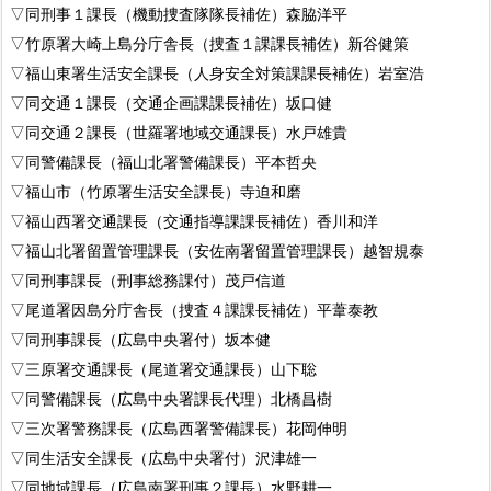
▽同刑事１課長（機動捜査隊隊長補佐）森脇洋平
▽竹原署大崎上島分庁舎長（捜査１課課長補佐）新谷健策
▽福山東署生活安全課長（人身安全対策課課長補佐）岩室浩
▽同交通１課長（交通企画課課長補佐）坂口健
▽同交通２課長（世羅署地域交通課長）水戸雄貴
▽同警備課長（福山北署警備課長）平本哲央
▽福山市（竹原署生活安全課長）寺迫和磨
▽福山西署交通課長（交通指導課課長補佐）香川和洋
▽福山北署留置管理課長（安佐南署留置管理課長）越智規泰
▽同刑事課長（刑事総務課付）茂戸信道
▽尾道署因島分庁舎長（捜査４課課長補佐）平葦泰教
▽同刑事課長（広島中央署付）坂本健
▽三原署交通課長（尾道署交通課長）山下聡
▽同警備課長（広島中央署課長代理）北橋昌樹
▽三次署警務課長（広島西署警備課長）花岡伸明
▽同生活安全課長（広島中央署付）沢津雄一
▽同地域課長（広島南署刑事２課長）水野耕一