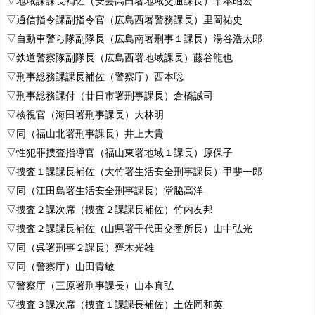
▽地域課課長補佐（安芸高田署地域交通課長）平本昭宏
▽通信指令課副指令官（広島西署警務課長）里岡祐史
▽自動車警ら隊副隊長（広島南署刑事１課長）湯谷浩太郎
▽鉄道警察隊副隊長（広島西署地域課長）藤谷龍也
▽刑事総務課課長補佐（警察庁）西本聡
▽刑事総務課付（廿日市署刑事課長）倉橋誠司
▽検視官（海田署刑事課長）大林明
▽同（福山北署刑事課長）井上大貴
▽性犯罪捜査指導官（福山東署地域１課長）原保子
▽捜査１課課長補佐（大竹署生活安全刑事課長）甲斐一郎
▽同（江田島署生活安全刑事課長）堂脇高洋
▽捜査２課次席（捜査２課課長補佐）竹内友邦
▽捜査２課課長補佐（山県署千代田交番所長）山中弘光
▽同（呉署刑事２課長）齊木光雄
▽同（警察庁）山田貴敏
▽警察庁（三原署刑事課長）山本真弘
▽捜査３課次席（捜査１課課長補佐）土佐岡和英