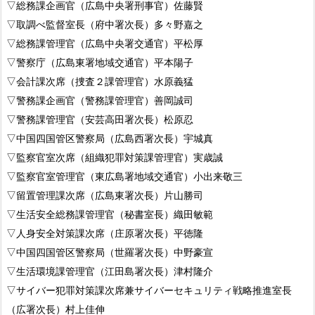
▽総務課企画官（広島中央署刑事官）佐藤賢
▽取調べ監督室長（府中署次長）多々野嘉之
▽総務課管理官（広島中央署交通官）平松厚
▽警察庁（広島東署地域交通官）平本陽子
▽会計課次席（捜査２課管理官）水原義猛
▽警務課企画官（警務課管理官）善岡誠司
▽警務課管理官（安芸高田署次長）松原忍
▽中国四国管区警察局（広島西署次長）宇城真
▽監察官室次席（組織犯罪対策課管理官）実歳誠
▽監察官室管理官（東広島署地域交通官）小出来敬三
▽留置管理課次席（広島東署次長）片山勝司
▽生活安全総務課管理官（秘書室長）織田敏範
▽人身安全対策課次席（庄原署次長）平徳隆
▽中国四国管区警察局（世羅署次長）中野豪宣
▽生活環境課管理官（江田島署次長）津村隆介
▽サイバー犯罪対策課次席兼サイバーセキュリティ戦略推進室長
（広署次長）村上佳伸