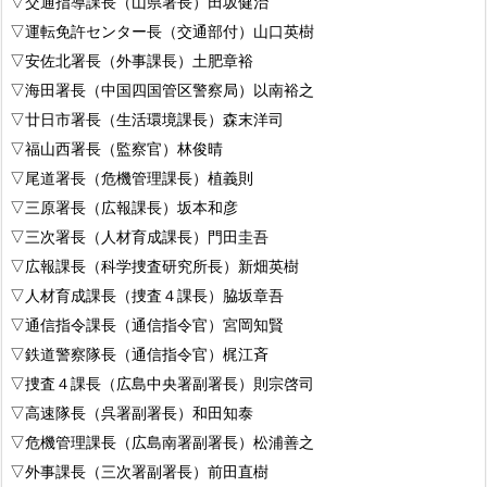
▽交通指導課長（山県署長）田坂健治
▽運転免許センター長（交通部付）山口英樹
▽安佐北署長（外事課長）土肥章裕
▽海田署長（中国四国管区警察局）以南裕之
▽廿日市署長（生活環境課長）森末洋司
▽福山西署長（監察官）林俊晴
▽尾道署長（危機管理課長）植義則
▽三原署長（広報課長）坂本和彦
▽三次署長（人材育成課長）門田圭吾
▽広報課長（科学捜査研究所長）新畑英樹
▽人材育成課長（捜査４課長）脇坂章吾
▽通信指令課長（通信指令官）宮岡知賢
▽鉄道警察隊長（通信指令官）梶江斉
▽捜査４課長（広島中央署副署長）則宗啓司
▽高速隊長（呉署副署長）和田知泰
▽危機管理課長（広島南署副署長）松浦善之
▽外事課長（三次署副署長）前田直樹