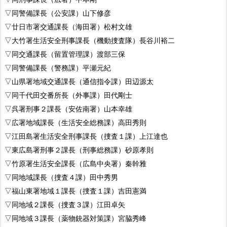
▽同警備課長（公安課）山下修彦
▽廿日市署交通課長（海田署）松村文雄
▽大竹署生活安全刑事課長（機動捜査隊）長谷川裕二
▽同交通課長（留置管理課）渡部三保
▽同警備課長（警務課）平瀬元紀
▽山県署地域交通課長（通信指令課）田辺源太
▽同千代田交番所長（外事課）田代剛士
▽呉署刑事２課長（安佐南署）山本幸雄
▽広署地域課長（生活安全総務課）高田秀則
▽江田島署生活安全刑事課長（捜査１課）上江達也
▽東広島署刑事２課長（刑事総務課）砂原孝則
▽竹原署生活安全課長（広島中央署）秦幹雅
▽同地域課長（捜査４課）田中秀男
▽福山東署地域１課長（捜査１課）吉田憲満
▽同地域２課長（捜査３課）江田卓矢
▽同地域３課長（薬物銃器対策課）宮脇秀峰