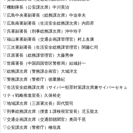
▽機動隊長（公安課次席）中川英治
▽広島中央署副署長（総務課次席）中迫幸夫
▽広島南署副署長（生活安全総務課次席）内田昇
▽呉署副署長（刑事総務課次席）沖中玲子
▽福山東署副署長（交通企画課管理官）村上友康
▽三次署副署長（生活安全総務課管理官）関藤仁司
▽庄原署長（総務課管理官）大藤秀伸
▽世羅署長（中国四国管区警察局）結城好一
▽総務課次席（警務課企画官）大城洋文
▽警務課次席（警察庁）徳重勝紀
▽生活安全総務課次席（サイバー犯罪対策課次席兼サイバーセキュ
リティ戦略推進室長）久保裕史
▽地域課次席（三原署次長）田代賢司
▽刑事総務課次席（捜査１課検視官室長）児玉龍太
▽交通企画課次席（交通部聴聞官）奥田千晃
▽公安課次席（警察庁）檜垣真