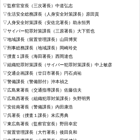
▽監察官室長（三次署長）中道弘志
▽生活安全総務課長（人身安全対策課長）原田貢
▽人身安全対策課長（安佐北署長）助永恒男
▽サイバー犯罪対策課長（三原署長）大下哲也
▽地域課長（留置管理課長）山田博実
▽刑事総務課長（地域課長）岡崎玲史
▽捜査１課長（海田署長）西岡達也
▽組織犯罪対策課長（サイバー犯罪対策課長）中上敏彦
▽交通企画課長（廿日市署長）円石貞祐
▽警備課長（警備部付）沖本禎之
▽広島東署長（交通指導課長）佐藤信夫
▽広島西署長（組織犯罪対策課長）矢野明男
▽安佐南署長（警備課長）内田康浩
▽呉署長（捜査１課長）末広秀典
▽東広島署長（監察官室長）野田幸宏
▽留置管理課長（大竹署長）後田良和