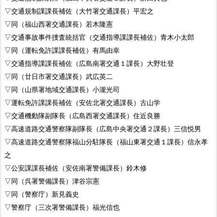
▽交通規制課課長補佐（大竹署交通課長）平宏之
▽同（福山西署交通課長）若木隆憲
▽交通事故事件捜査統括官（交通指導課課長補佐）青木小太郎
▽同（運転免許課課長補佐）有馬由幸
▽交通指導課課長補佐（広島南署交通１課長）大野壮登
▽同（廿日市署交通課長）武広英二
▽同（山県署地域交通課長）小瀧光司
▽運転免許課課長補佐（安佐北署交通課長）古山学
▽交通機動隊副隊長（広島西署交通課長）住近良勝
▽高速道路交通警察隊副隊長（広島中央署交通２課長）三信悦男
▽高速道路交通警察隊福山分駐隊長（福山東署交通１課長）信永孝
之
▽公安課課長補佐（安佐南署警備課長）鈴木修
▽同（呉署警備課長）津谷宗憲
▽同（警察庁）新見義史
▽警察庁（三次署警備課長）福光信也