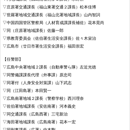
▽庄原署交通課長（福山東署交通２課長）松本佳博
▽世羅署地域交通課長（福山北署地域課長）山内智詞
▽中国四国管区警察局（人材育成課課長補佐）花本晃尚
▽同（庄原署地域課長）佐藤一郎
▽県教育委員会（佐伯署生活安全課長）佐々木栄治
▽広島市（廿日市署生活安全課長）福田崇宏
【任警部】
▽広島中央署地域２課長（自動車警ら隊）左近光徳
▽同警備課課長代理（外事課）原忠司
▽同署付（人身安全対策課）山下武志
▽同（江田島署）本田賢一
▽広島南署地域２課長（警察学校）西川理奈
▽佐伯署地域課長（安佐南署）河本義史
▽同交通課長（広島西署）三宅新治
▽海田署地域課長（広島南署）花本一宏
▽同刑事課長（広署）中本剛