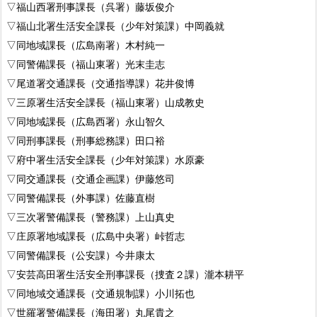
▽福山西署刑事課長（呉署）藤坂俊介
▽福山北署生活安全課長（少年対策課）中岡義就
▽同地域課長（広島南署）木村純一
▽同警備課長（福山東署）光末圭志
▽尾道署交通課長（交通指導課）花井俊博
▽三原署生活安全課長（福山東署）山成教史
▽同地域課長（広島西署）永山智久
▽同刑事課長（刑事総務課）田口裕
▽府中署生活安全課長（少年対策課）水原豪
▽同交通課長（交通企画課）伊藤悠司
▽同警備課長（外事課）佐藤直樹
▽三次署警備課長（警務課）上山真史
▽庄原署地域課長（広島中央署）峠哲志
▽同警備課長（公安課）今井康太
▽安芸高田署生活安全刑事課長（捜査２課）瀧本耕平
▽同地域交通課長（交通規制課）小川拓也
▽世羅署警備課長（海田署）丸尾貴之