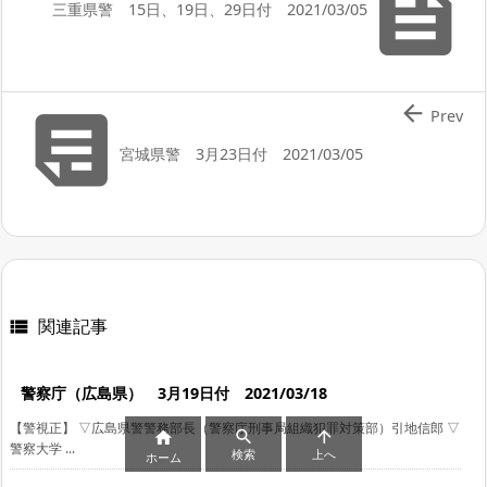

三重県警 15日、19日、29日付 2021/03/05


Prev
宮城県警 3月23日付 2021/03/05
関連記事

警察庁（広島県） 3月19日付 2021/03/18
【警視正】 ▽広島県警警務部長（警察庁刑事局組織犯罪対策部）引地信郎 ▽



警察大学 ...
検索
上へ
ホーム