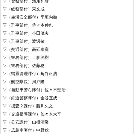
▽（警務部付）池尾和彦
▽（総務部付）東文成
▽（生活安全部付）平垣内徹
▽（刑事部付）佐々本伸也
▽（刑事部付）小田茂夫
▽（刑事部付）渡辺敏
▽（交通部付）高延泰寛
▽（警務部付）土肥茂樹
▽（警務部付）佐藤稔
▽（留置管理課付）角谷正浩
▽（航空隊長）河戸隆
▽（自動車警ら隊付）佐々木聖治
▽（鉄道警察隊付）金谷直成
▽（捜査２課付）藤川久文
▽（交通指導課付）佐々木大平
▽（公安課付）山根清隆
▽（広島南署付）中野稔