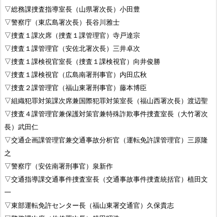
▽総務課捜査指導室長（山県署次長）小田豊
▽警察庁（東広島署次長）長谷川雅士
▽捜査１課次席（捜査１課管理官）寺戸達宗
▽捜査１課管理官（安佐北署次長）三井卓次
▽捜査１課検視官室長（捜査１課検視官）向井俊勝
▽捜査１課検視官（広島南署刑事官）内田広秋
▽捜査２課管理官（福山東署刑事官）藤本博臣
▽組織犯罪対策課次席兼国際犯罪対策室長（福山西署次長）渡辺聖
▽捜査４課管理官兼保護対策官兼特殊詐欺事件捜査室長（大竹署次
長）武田仁
▽交通企画課管理官兼交通事故分析官（運転免許課管理官）三原隆
之
▽警察庁（安佐南署刑事官）泉新作
▽交通指導課交通事件捜査室長（交通事故事件捜査統括官）植田文
一
▽東部運転免許センター長（福山東署交通官）久保貴志