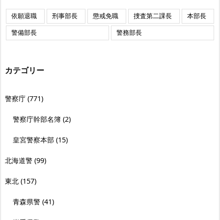
依願退職
刑事部長
懲戒免職
捜査第二課長
本部長
警備部長
警務部長
カテゴリー
警察庁
(771)
警察庁幹部名簿
(2)
皇宮警察本部
(15)
北海道警
(99)
東北
(157)
青森県警
(41)