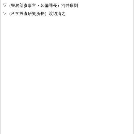
▽（警務部参事官・装備課長）河井康則
▽（科学捜査研究所長）渡辺清之