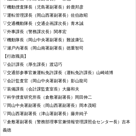
▽機動捜査隊長（児島署副署長）鈴鹿邦彦
▽運転管理課長（岡山西署副署長）佐伯政昭
▽交通機動隊長（交通企画課次長）青木誠
▽外事課長（警務課次長）関孝宏
▽機動隊長（岡山中央署副署長）難波康弘
▽瀬戸内署長（岡山南署副署長）徳重智司
【行政職員】
▽会計課長（厚生課長）渡辺巧
▽交通部参事官兼運転免許課長（運転免許課長）山崎靖博
▽会計監査官（岡山中央署副署長）影山龍司
▽装備課長（会計課監査室長）大藤和夫
▽科学捜査研究所長（倉敷署副署長）岡田伸二
▽岡山中央署副署長（岡山西署副署長）岡本茂昭
▽岡山西署副署長（津山署副署長）藤井純子
▽倉敷署副署長（警務部理事官兼情報管理課照会センター長）吉本
義徳