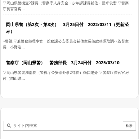
▽岡山県警捜査2課長（警察庁人身安全・少年課課長補佐）國米俊宏 ▽警察
庁長官官房 ...
岡山県警（第2次・第3次） 3月25日付 2022/03/11（更新済
み）
○警視 ▽兼警務部理事官・総務課公安委員会補佐室長兼総務課取調べ監督室
長 小野浩 ...
警察庁（岡山県警） 警務部長 3月24日付 2025/03/10
▽岡山県警警務部長（警視庁公安部外事2課長）樋口陽介 ▽警察庁長官官房
付（岡山県 ...