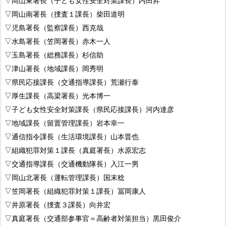
▽岡山東署長（子ども女性安全対策課長）内田昇
▽岡山南署長（捜査１課長）柴田道明
▽児島署長（監察課長）西克哉
▽水島署長（笠岡署長）赤木一人
▽玉島署長（総務課長）杉信助
▽津山署長（地域課長）岡秀明
▽県民応接課長（交通指導課長）荒瀬行泰
▽厚生課長（高梁署長）光本博一
▽子ども女性安全対策課長（県民応接課長）河内達彦
▽地域課長（留置管理課長）岩本幸一
▽通信指令課長（生活環境課長）山本晋也
▽組織犯罪対策１課長（真庭署長）水原宏志
▽交通指導課長（交通機動隊長）入江一男
▽岡山北署長（運転管理課長）国末稔
▽笠岡署長（組織犯罪対策１課長）冨岡康人
▽井原署長（捜査３課長）向井宏
▽真庭署長（交通部参事官＝高齢者対策担当）黒田俊介