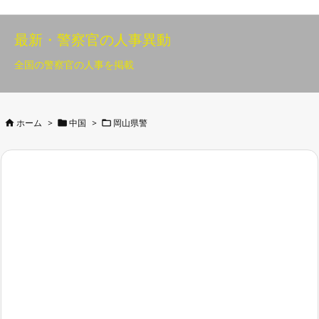
最新・警察官の人事異動
全国の警察官の人事を掲載



ホーム
>
中国
>
岡山県警