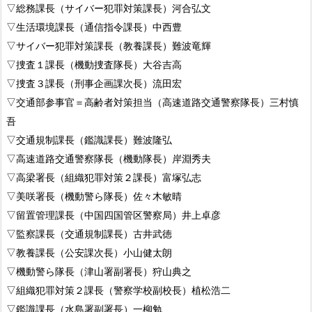
▽総務課長（サイバー犯罪対策課長）河合弘文
▽生活環境課長（通信指令課長）中西豊
▽サイバー犯罪対策課長（教養課長）難波竜輝
▽捜査１課長（機動捜査隊長）大谷吉高
▽捜査３課長（刑事企画課次長）流田宏
▽交通部参事官＝高齢者対策担当（高速道路交通警察隊長）三村慎
吾
▽交通規制課長（鑑識課長）難波隆弘
▽高速道路交通警察隊長（機動隊長）岸淵秀夫
▽高梁署長（組織犯罪対策２課長）富塚弘志
▽美咲署長（機動警ら隊長）佐々木敏晴
▽留置管理課長（中国四国管区警察局）井上卓彦
▽監察課長（交通規制課長）古井武徳
▽教養課長（公安課次長）小山健太朗
▽機動警ら隊長（津山署副署長）狩山典之
▽組織犯罪対策２課長（警察学校副校長）植松浩二
▽鑑識課長（水島署副署長）一柳勉