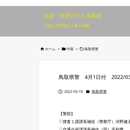
最新・警察官の人事異動
全国の警察官の人事を掲載



ホーム
>
中国
>
鳥取県警
鳥取県警 4月1日付 2022/03


2022-03-19
鳥取県警
【警部】
▽捜査１課課長補佐（警察庁）河野健
▽交通企画課課長補佐（同）毛利豊