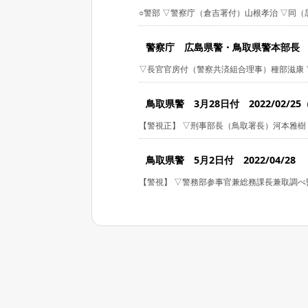
○警部 ▽警察庁（倉吉署付）山根孝治 ▽同
警察庁 広島県警・鳥取県警本部長 2月1
▽長官官房付（警察共済組合理事）種部滋康 ▽
鳥取県警 3月28日付 2022/02/2
【警視正】 ▽刑事部長（鳥取署長）河本雅樹 
鳥取県警 5月2日付 2022/04/28
【警視】 ▽警務部参事官兼総務課長兼取調べ監