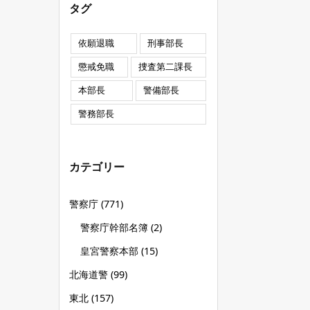
タグ
依願退職
刑事部長
懲戒免職
捜査第二課長
本部長
警備部長
警務部長
カテゴリー
警察庁
(771)
警察庁幹部名簿
(2)
皇宮警察本部
(15)
北海道警
(99)
東北
(157)