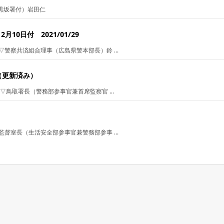
（黒坂署付）岩田仁
0日付 2021/01/29
警察共済組合理事（広島県警本部長）鈴 ...
5（更新済み）
▽鳥取署長（警務部参事官兼首席監察官 ...
督室長（生活安全部参事官兼警務部参事 ...