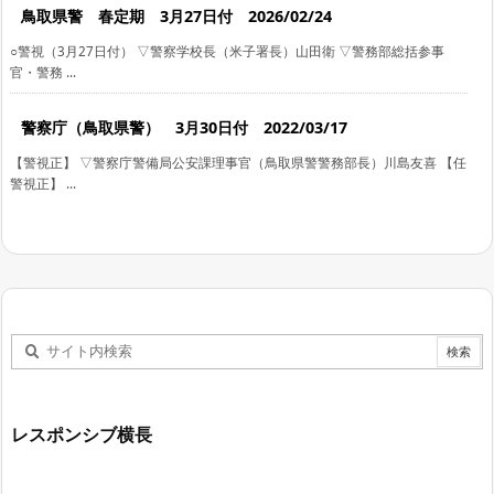
鳥取県警 春定期 3月27日付 2026/02/24
○警視（3月27日付） ▽警察学校長（米子署長）山田衛 ▽警務部総括参事
官・警務 ...
警察庁（鳥取県警） 3月30日付 2022/03/17
【警視正】 ▽警察庁警備局公安課理事官（鳥取県警警務部長）川島友喜 【任
警視正】 ...
レスポンシブ横長