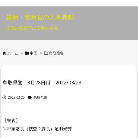
最新・警察官の人事異動
全国の警察官の人事を掲載



ホーム
>
中国
>
鳥取県警
鳥取県警 3月28日付 2022/03/23


2022-03-25
鳥取県警
【警視】
▽郡家署長（捜査２課長）足羽光芳