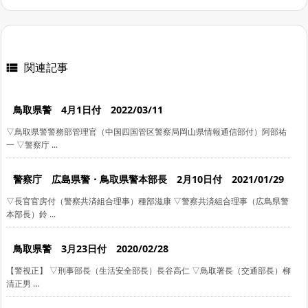
関連記事

鳥取県警 4月1日付 2022/03/11
▽鳥取県警警務部管理官（中国四国管区警察局岡山県情報通信部付）阿部祐
一 ▽警察庁 ...
警察庁 広島県警・鳥取県警本部長 2月10日付 2021/01/29
▽長官官房付（警察共済組合理事）種部滋康 ▽警察共済組合理事（広島県警
本部長）鈴 ...
鳥取県警 3月23日付 2020/02/28
【警視正】 ▽刑事部長（生活安全部長）長谷高仁 ▽鳥取署長（交通部長）柳
清正男 ...