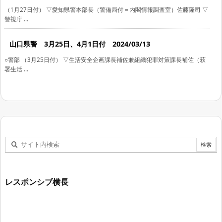
（1月27日付） ▽愛知県警本部長（警備局付＝内閣情報調査室）佐藤隆司 ▽
警視庁 ...
山口県警 3月25日、4月1日付 2024/03/13
○警部 （3月25日付） ▽生活安全企画課長補佐兼組織犯罪対策課長補佐（萩
署生活 ...
レスポンシブ横長