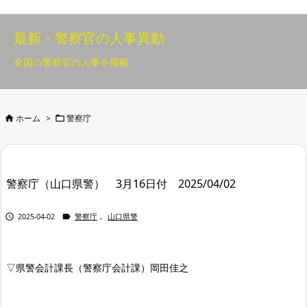
最新・警察官の人事異動
全国の警察官の人事を掲載


ホーム
>
警察庁
警察庁（山口県警） 3月16日付 2025/04/02


2025-04-02
警察庁
,
山口県警
▽県警会計課長（警察庁会計課）岡田佳之