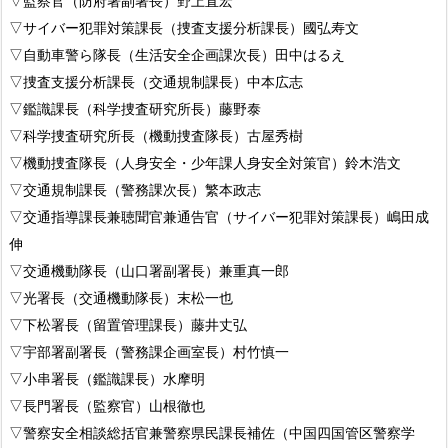
▽監察官（防府署副署長）野上直宏
▽サイバー犯罪対策課長（捜査支援分析課長）國弘寿文
▽自動車警ら隊長（生活安全企画課次長）田中はるえ
▽捜査支援分析課長（交通規制課長）中本広志
▽鑑識課長（科学捜査研究所長）藤野泰
▽科学捜査研究所長（機動捜査隊長）古屋秀樹
▽機動捜査隊長（人身安全・少年課人身安全対策官）鈴木浩文
▽交通規制課長（警務課次長）繁本政志
▽交通指導課長兼聴聞官兼通告官（サイバー犯罪対策課長）嶋田成
伸
▽交通機動隊長（山口署副署長）兼重真一郎
▽光署長（交通機動隊長）末松一也
▽下松署長（留置管理課長）藤井丈弘
▽宇部署副署長（警務課企画室長）村竹慎一
▽小串署長（鑑識課長）水摩明
▽長門署長（監察官）山根徹也
▽警察安全相談総括官兼警察県民課長補佐（中国四国管区警察学