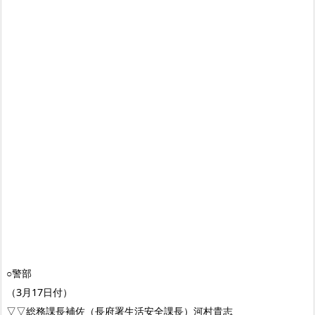
○警部
（3月17日付）
▽▽総務課長補佐（長府署生活安全課長）河村貴志