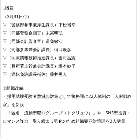
○職員
（3月31日付）
▽（警務部参事兼厚生課長）下松裕幸
▽（同部警務企画官）末冨明弘
▽（同部会計監査官）道免敏江
▽（同部参事兼会計課長）樋口辰彦
▽（同兼情報技術推進課長）吉村昌憲
▽（長府署主幹兼会計課長）坂本妙子
▽（運転免許課長補佐）藤井勇人
※組織改編
・採用試験受験者数減少対策として警務課に22人体制の「人材戦略
室」を新設
・「匿名・流動型犯罪グループ（トクリュウ）」や「SNS型投資・
ロマンス詐欺」取り締まり強化のため組織犯罪対策課を3人増員