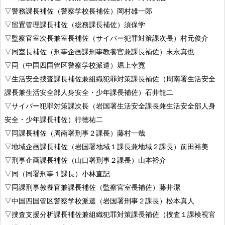
▽警務課長補佐（警察学校長補佐）岡村雄一郎
▽留置管理課長補佐（総務課長補佐）須保学
▽監察官室次長兼室長補佐（サイバー犯罪対策課次長）村元俊介
▽同室長補佐（刑事企画課刑事教養官兼課長補佐）末永真也
▽同（中国四国管区警察学校派遣）堀上幸寛
▽生活安全捜査課長補佐兼組織犯罪対策課長補佐（周南署生活安全
課長兼生活安全部人身安全・少年課長補佐）石井龍二
▽サイバー犯罪対策課次長（岩国署生活安全課長兼生活安全部人身
安全・少年課長補佐）行徳祐二
▽同課長補佐（周南署刑事２課長）藤村一哉
▽地域企画課長補佐（岩国署地域１課長兼地域２課長）前田裕美
▽刑事企画課長補佐（山口署刑事２課長）山本裕介
▽同（同署刑事１課長）小林直記
▽同課刑事教養官兼課長補佐（監察官室長補佐）藤井潔
▽中国四国管区警察学校派遣（岩国署刑事２課長）松本真人
▽捜査支援分析課長補佐兼組織犯罪対策課長補佐（捜査１課検視官