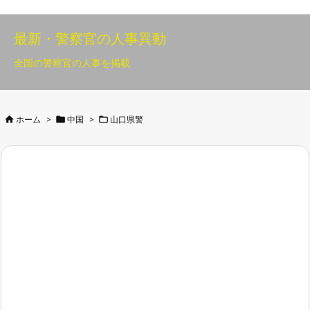
最新・警察官の人事異動
全国の警察官の人事を掲載



ホーム
>
中国
>
山口県警