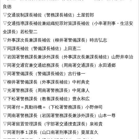
良徳
▽交通規制課長補佐（警務課長補佐）土屋哲郎
▽交通指導課長補佐兼組織犯罪対策課長補佐（小串署刑事・生活安
全課長）若松聖二
▽外事課次長兼課長補佐（柳井署警備課長）時吉弘志
▽同課長補佐（警備課長補佐）上田憲二
▽岩国署警務課長兼渉外課長（外事課次長兼課長補佐）山野井幸治
▽同署交通官兼交通総務課長（周南署交通課長）永田通郷
▽同署警備課長（警備課長補佐）吉行修一
▽柳井署警備課長（外事課長補佐）中村典史
▽光署警務課長（周南署警務課長）中尾康人
▽下松署警務課長（教養課長補佐）豊永和広
▽同署付＝異動待機＝（下松署警務課長）小野伸司
▽周南署警務課長（岩国署警務課長兼渉外課長）山本一尊
▽同署留置管理課長（宇部署交通捜査課長）泉裕貴
▽同署刑事１課長（山口南署刑事課長）粟屋直久