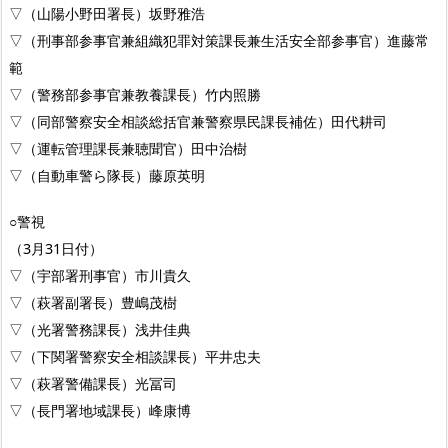
▽（山陽小野田署長）坂野雅浩
▽（刑事部参事官兼組織犯罪対策課長兼生活安全部参事官）進藤常
範
▽（警務部参事官兼教養課長）竹内照勝
▽（同部警察安全相談総括官兼警察県民課長補佐）田代耕司
▽（運転管理課長兼聴聞官）田中治樹
▽（自動車警ら隊長）藤原英明
○警視
（3月31日付）
▽（宇部署刑事官）市川貴久
▽（萩署副署長）豊嶋茂樹
▽（光署警務課長）浅井佳典
▽（下関署警察安全相談課長）平井忠夫
▽（萩署警備課長）光冨司
▽（長門署地域課長）峰康博