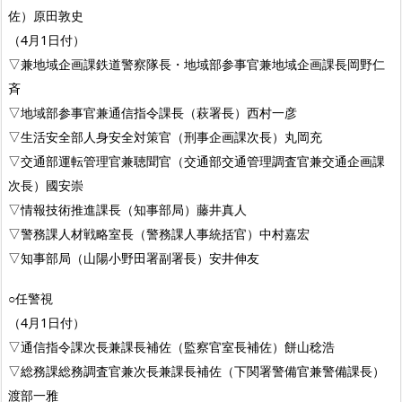
佐）原田敦史
（4月1日付）
▽兼地域企画課鉄道警察隊長・地域部参事官兼地域企画課長岡野仁
斉
▽地域部参事官兼通信指令課長（萩署長）西村一彦
▽生活安全部人身安全対策官（刑事企画課次長）丸岡充
▽交通部運転管理官兼聴聞官（交通部交通管理調査官兼交通企画課
次長）國安崇
▽情報技術推進課長（知事部局）藤井真人
▽警務課人材戦略室長（警務課人事統括官）中村嘉宏
▽知事部局（山陽小野田署副署長）安井伸友
○任警視
（4月1日付）
▽通信指令課次長兼課長補佐（監察官室長補佐）餅山稔浩
▽総務課総務調査官兼次長兼課長補佐（下関署警備官兼警備課長）
渡部一雅