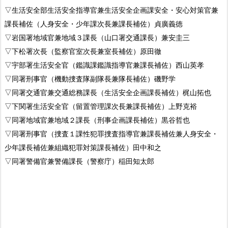
▽生活安全部生活安全指導官兼生活安全企画課安全・安心対策官兼
課長補佐（人身安全・少年課次長兼課長補佐）貞廣義徳
▽岩国署地域官兼地域３課長（山口署交通課長）兼安圭三
▽下松署次長（監察官室次長兼室長補佐）原田徹
▽宇部署生活安全官（鑑識課鑑識指導官兼課長補佐）西山英孝
▽同署刑事官（機動捜査隊副隊長兼隊長補佐）磯野学
▽同署交通官兼交通総務課長（生活安全企画課長補佐）梶山拓也
▽下関署生活安全官（留置管理課次長兼課長補佐）上野克裕
▽同署地域官兼地域２課長（刑事企画課長補佐）黒谷哲也
▽同署刑事官（捜査１課性犯罪捜査指導官兼課長補佐兼人身安全・
少年課長補佐兼組織犯罪対策課長補佐）田中和之
▽同署警備官兼警備課長（警察庁）稲田知太郎