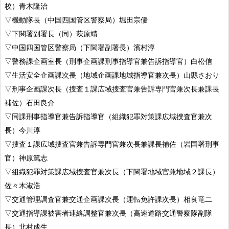
校）青木隆治
▽機動隊長（中国四国管区警察局）堀田宗優
▽下関署副署長（同）萩原靖
▽中国四国管区警察局（下関署副署長）濱村淳
▽警務課企画室長（刑事企画課刑事指導官兼告訴指導官）白松信
▽生活安全企画課次長（地域企画課地域指導官兼次長）山縣さおり
▽刑事企画課次長（捜査１課広域捜査官兼告訴専門官兼次長兼課長
補佐）石田良介
▽同課刑事指導官兼告訴指導官（組織犯罪対策課広域捜査官兼次
長）今川淳
▽捜査１課広域捜査官兼告訴専門官兼次長兼課長補佐（岩国署刑事
官）神原篤志
▽組織犯罪対策課広域捜査官兼次長（下関署地域官兼地域２課長）
佐々木淑浩
▽交通管理調査官兼交通企画課次長（運転免許課次長）相良竜二
▽交通指導課被害者連絡調整官兼次長（高速道路交通警察隊副隊
長）北村成生