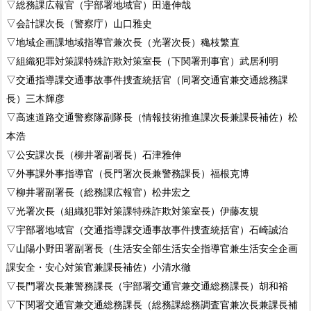
▽総務課広報官（宇部署地域官）田邉伸哉
▽会計課次長（警察庁）山口雅史
▽地域企画課地域指導官兼次長（光署次長）穐枝繁直
▽組織犯罪対策課特殊詐欺対策室長（下関署刑事官）武居利明
▽交通指導課交通事故事件捜査統括官（同署交通官兼交通総務課
長）三木輝彦
▽高速道路交通警察隊副隊長（情報技術推進課次長兼課長補佐）松
本浩
▽公安課次長（柳井署副署長）石津雅伸
▽外事課外事指導官（長門署次長兼警務課長）福根克博
▽柳井署副署長（総務課広報官）松井宏之
▽光署次長（組織犯罪対策課特殊詐欺対策室長）伊藤友規
▽宇部署地域官（交通指導課交通事故事件捜査統括官）石崎誠治
▽山陽小野田署副署長（生活安全部生活安全指導官兼生活安全企画
課安全・安心対策官兼課長補佐）小清水徹
▽長門署次長兼警務課長（宇部署交通官兼交通総務課長）胡和裕
▽下関署交通官兼交通総務課長（総務課総務調査官兼次長兼課長補