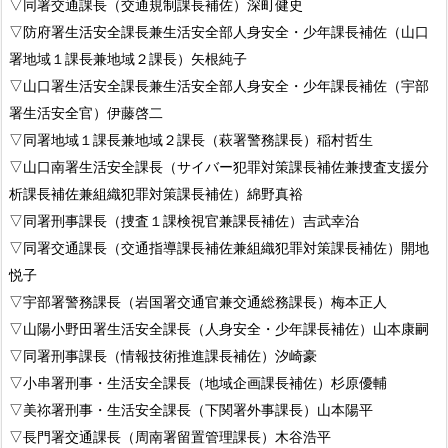
▽同署交通課長（交通規制課長補佐）深町健史
▽防府署生活安全課長兼生活安全部人身安全・少年課長補佐（山口
署地域１課長兼地域２課長）矢根純子
▽山口署生活安全課長兼生活安全部人身安全・少年課長補佐（宇部
署生活安全官）伊藤啓二
▽同署地域１課長兼地域２課長（萩署警務課長）稲村哲生
▽山口南署生活安全課長（サイバー犯罪対策課長補佐兼捜査支援分
析課長補佐兼組織犯罪対策課長補佐）綿野真裕
▽同署刑事課長（捜査１課検視官兼課長補佐）吉武幸治
▽同署交通課長（交通指導課長補佐兼組織犯罪対策課長補佐）開地
悦子
▽宇部署警務課長（岩国署交通官兼交通総務課長）梅本正人
▽山陽小野田署生活安全課長（人身安全・少年課長補佐）山本康嗣
▽同署刑事課長（情報技術推進課長補佐）汐崎豪
▽小串署刑事・生活安全課長（地域企画課長補佐）杉原優輔
▽美祢署刑事・生活安全課長（下関署外事課長）山本陽平
▽長門署交通課長（周南署留置管理課長）木谷浩平