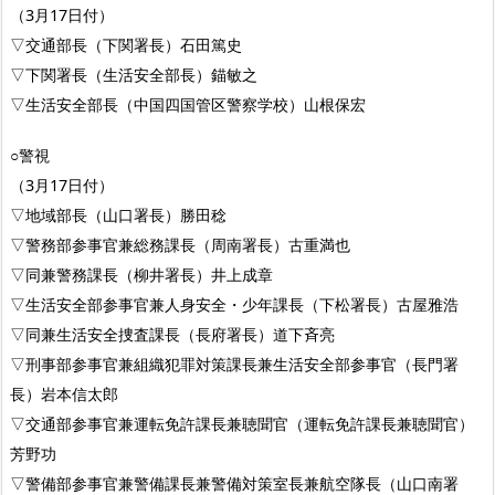
（3月17日付）
▽交通部長（下関署長）石田篤史
▽下関署長（生活安全部長）錨敏之
▽生活安全部長（中国四国管区警察学校）山根保宏
○警視
（3月17日付）
▽地域部長（山口署長）勝田稔
▽警務部参事官兼総務課長（周南署長）古重満也
▽同兼警務課長（柳井署長）井上成章
▽生活安全部参事官兼人身安全・少年課長（下松署長）古屋雅浩
▽同兼生活安全捜査課長（長府署長）道下斉亮
▽刑事部参事官兼組織犯罪対策課長兼生活安全部参事官（長門署
長）岩本信太郎
▽交通部参事官兼運転免許課長兼聴聞官（運転免許課長兼聴聞官）
芳野功
▽警備部参事官兼警備課長兼警備対策室長兼航空隊長（山口南署