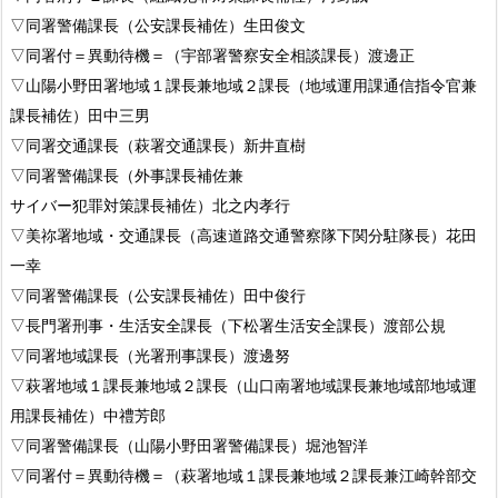
▽同署警備課長（公安課長補佐）生田俊文
▽同署付＝異動待機＝（宇部署警察安全相談課長）渡邊正
▽山陽小野田署地域１課長兼地域２課長（地域運用課通信指令官兼
課長補佐）田中三男
▽同署交通課長（萩署交通課長）新井直樹
▽同署警備課長（外事課長補佐兼
サイバー犯罪対策課長補佐）北之内孝行
▽美祢署地域・交通課長（高速道路交通警察隊下関分駐隊長）花田
一幸
▽同署警備課長（公安課長補佐）田中俊行
▽長門署刑事・生活安全課長（下松署生活安全課長）渡部公規
▽同署地域課長（光署刑事課長）渡邊努
▽萩署地域１課長兼地域２課長（山口南署地域課長兼地域部地域運
用課長補佐）中禮芳郎
▽同署警備課長（山陽小野田署警備課長）堀池智洋
▽同署付＝異動待機＝（萩署地域１課長兼地域２課長兼江崎幹部交