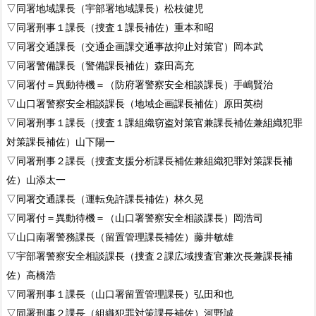
▽同署地域課長（宇部署地域課長）松枝健児
▽同署刑事１課長（捜査１課長補佐）重本和昭
▽同署交通課長（交通企画課交通事故抑止対策官）岡本武
▽同署警備課長（警備課長補佐）森田高充
▽同署付＝異動待機＝（防府署警察安全相談課長）手嶋賢治
▽山口署警察安全相談課長（地域企画課長補佐）原田英樹
▽同署刑事１課長（捜査１課組織窃盗対策官兼課長補佐兼組織犯罪
対策課長補佐）山下陽一
▽同署刑事２課長（捜査支援分析課長補佐兼組織犯罪対策課長補
佐）山添太一
▽同署交通課長（運転免許課長補佐）林久晃
▽同署付＝異動待機＝（山口署警察安全相談課長）岡浩司
▽山口南署警務課長（留置管理課長補佐）藤井敏雄
▽宇部署警察安全相談課長（捜査２課広域捜査官兼次長兼課長補
佐）高橋浩
▽同署刑事１課長（山口署留置管理課長）弘田和也
▽同署刑事２課長（組織犯罪対策課長補佐）河野誠