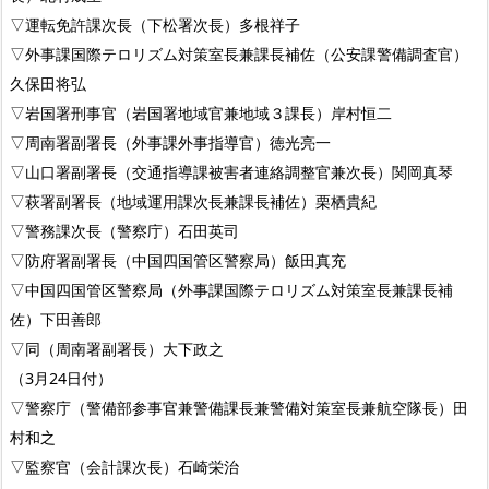
▽運転免許課次長（下松署次長）多根祥子
▽外事課国際テロリズム対策室長兼課長補佐（公安課警備調査官）
久保田将弘
▽岩国署刑事官（岩国署地域官兼地域３課長）岸村恒二
▽周南署副署長（外事課外事指導官）徳光亮一
▽山口署副署長（交通指導課被害者連絡調整官兼次長）関岡真琴
▽萩署副署長（地域運用課次長兼課長補佐）栗栖貴紀
▽警務課次長（警察庁）石田英司
▽防府署副署長（中国四国管区警察局）飯田真充
▽中国四国管区警察局（外事課国際テロリズム対策室長兼課長補
佐）下田善郎
▽同（周南署副署長）大下政之
（3月24日付）
▽警察庁（警備部参事官兼警備課長兼警備対策室長兼航空隊長）田
村和之
▽監察官（会計課次長）石崎栄治