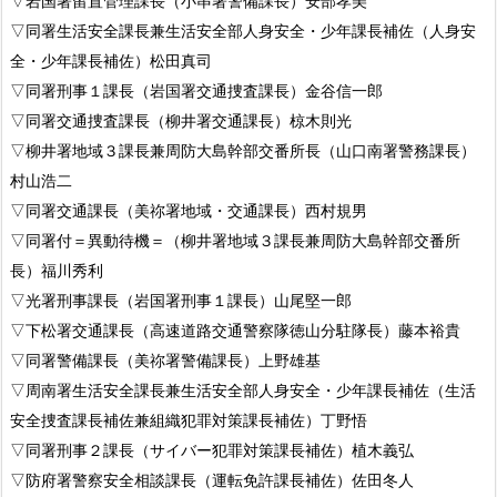
▽岩国署留置管理課長（小串署警備課長）安部孝美
▽同署生活安全課長兼生活安全部人身安全・少年課長補佐（人身安
全・少年課長補佐）松田真司
▽同署刑事１課長（岩国署交通捜査課長）金谷信一郎
▽同署交通捜査課長（柳井署交通課長）椋木則光
▽柳井署地域３課長兼周防大島幹部交番所長（山口南署警務課長）
村山浩二
▽同署交通課長（美祢署地域・交通課長）西村規男
▽同署付＝異動待機＝（柳井署地域３課長兼周防大島幹部交番所
長）福川秀利
▽光署刑事課長（岩国署刑事１課長）山尾堅一郎
▽下松署交通課長（高速道路交通警察隊徳山分駐隊長）藤本裕貴
▽同署警備課長（美祢署警備課長）上野雄基
▽周南署生活安全課長兼生活安全部人身安全・少年課長補佐（生活
安全捜査課長補佐兼組織犯罪対策課長補佐）丁野悟
▽同署刑事２課長（サイバー犯罪対策課長補佐）植木義弘
▽防府署警察安全相談課長（運転免許課長補佐）佐田冬人