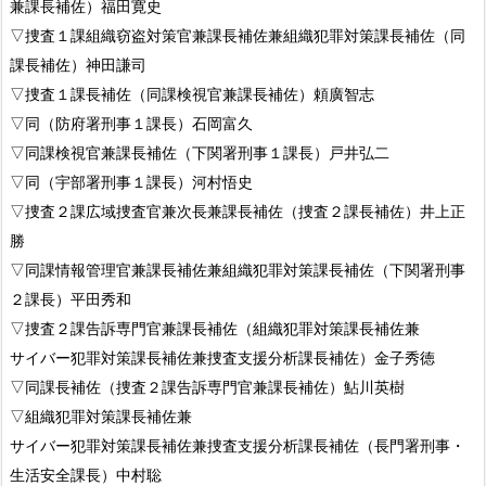
兼課長補佐）福田寛史
▽捜査１課組織窃盗対策官兼課長補佐兼組織犯罪対策課長補佐（同
課長補佐）神田謙司
▽捜査１課長補佐（同課検視官兼課長補佐）頼廣智志
▽同（防府署刑事１課長）石岡富久
▽同課検視官兼課長補佐（下関署刑事１課長）戸井弘二
▽同（宇部署刑事１課長）河村悟史
▽捜査２課広域捜査官兼次長兼課長補佐（捜査２課長補佐）井上正
勝
▽同課情報管理官兼課長補佐兼組織犯罪対策課長補佐（下関署刑事
２課長）平田秀和
▽捜査２課告訴専門官兼課長補佐（組織犯罪対策課長補佐兼
サイバー犯罪対策課長補佐兼捜査支援分析課長補佐）金子秀徳
▽同課長補佐（捜査２課告訴専門官兼課長補佐）鮎川英樹
▽組織犯罪対策課長補佐兼
サイバー犯罪対策課長補佐兼捜査支援分析課長補佐（長門署刑事・
生活安全課長）中村聡