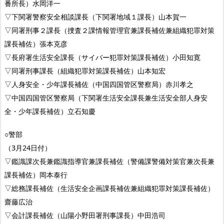
番所長）水岡洋一
▽下関署警察安全相談課長（下関署地域１課長）山本賀一
▽同署刑事２課長（捜査２課情報管理官兼課長補佐兼組織犯罪対策
課長補佐）張本克彦
▽長府署生活安全課長（サイバー犯罪対策課長補佐）小田知寛
▽同署刑事課長（組織犯罪対策課長補佐）山本知宏
▽人身安全・少年課長補佐（中国四国管区警察局）赤川孝之
▽中国四国管区警察局（下関署生活安全課長兼生活安全部人身安
全・少年課長補佐）立石知慶
○警部
（3月24日付）
▽鑑識課次長兼鑑識指導官兼課長補佐（警備課警備対策官兼次長兼
課長補佐）岡本泰行
▽総務課長補佐（生活安全企画課長補佐兼組織犯罪対策課長補佐）
齋藤広治
▽会計課長補佐（山陽小野田署刑事課長）中田浩司