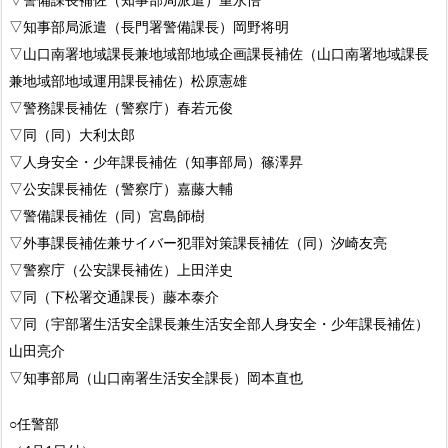
▽知事部局派遣（長門署警備課長）岡野将明
▽山口南署地域課長兼地域部地域企画課長補佐（山口南署地域課長
兼地域部地域運用課長補佐）松原憲雄
▽警務課長補佐（警察庁）春若元俊
▽同（同）大利太郎
▽人身安全・少年課長補佐（知事部局）篠澤昇
▽公安課長補佐（警察庁）嘉藤大輔
▽警備課長補佐（同）宮島師樹
▽外事課長補佐兼サイバー犯罪対策課長補佐（同）汐崎友亮
▽警察庁（公安課長補佐）上田洋史
▽同（下松署交通課長）藤本泰介
▽同（宇部署生活安全課長兼生活安全部人身安全・少年課長補佐）
山田亮介
▽知事部局（山口南署生活安全課長）岡本直也
○任警部