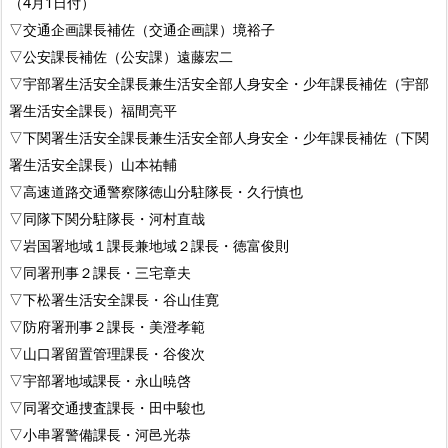
（4月1日付）
▽交通企画課長補佐（交通企画課）境裕子
▽公安課長補佐（公安課）遠藤宏二
▽宇部署生活安全課長兼生活安全部人身安全・少年課長補佐（宇部
署生活安全課長）福間亮平
▽下関署生活安全課長兼生活安全部人身安全・少年課長補佐（下関
署生活安全課長）山本祐輔
▽高速道路交通警察隊徳山分駐隊長・久行慎也
▽同隊下関分駐隊長・河村直哉
▽岩国署地域１課長兼地域２課長・徳富俊則
▽同署刑事２課長・三宅章夫
▽下松署生活安全課長・谷山佳寛
▽防府署刑事２課長・美澄孝範
▽山口署留置管理課長・谷俊次
▽宇部署地域課長・永山暁啓
▽同署交通捜査課長・田中駿也
▽小串署警備課長・河邑光恭