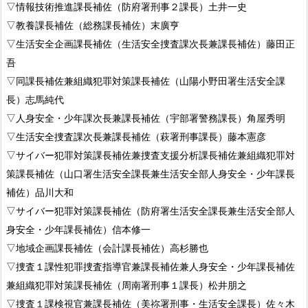
▽情報技術推進課長補佐（防府署刑事２課長）土井一史
▽教養課長補佐（総務課長補佐）末廣亨
▽生活安全企画課長補佐（生活安全捜査課次長兼課長補佐）藤田正
吾
▽同課長補佐兼組織犯罪対策課長補佐（山陽小野田署生活安全課
長）志馬純代
▽人身安全・少年課次長兼課長補佐（宇部署警務課長）角屋秀明
▽生活安全捜査課次長兼課長補佐（萩署刑事課長）藤本憲彦
▽サイバー犯罪対策課長補佐兼捜査支援分析課長補佐兼組織犯罪対
策課長補佐（山口署生活安全課長兼生活安全部人身安全・少年課長
補佐）品川大和
▽サイバー犯罪対策課長補佐（防府署生活安全課長兼生活安全部人
身安全・少年課長補佐）信本修一
▽地域企画課長補佐（会計課長補佐）高杉勝也
▽捜査１課性犯罪捜査指導官兼課長補佐兼人身安全・少年課長補佐
兼組織犯罪対策課長補佐（周南署刑事１課長）松井朋之
▽捜査１課検視官兼課長補佐（美祢署刑事・生活安全課長）佐々木