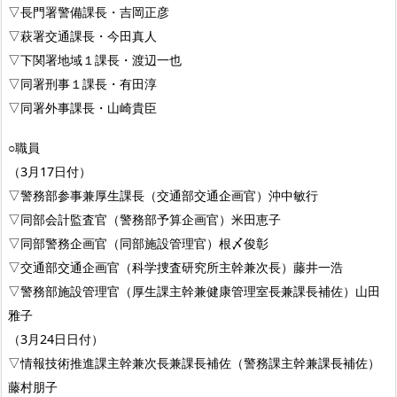
▽長門署警備課長・吉岡正彦
▽萩署交通課長・今田真人
▽下関署地域１課長・渡辺一也
▽同署刑事１課長・有田淳
▽同署外事課長・山崎貴臣
○職員
（3月17日付）
▽警務部参事兼厚生課長（交通部交通企画官）沖中敏行
▽同部会計監査官（警務部予算企画官）米田恵子
▽同部警務企画官（同部施設管理官）根〆俊彰
▽交通部交通企画官（科学捜査研究所主幹兼次長）藤井一浩
▽警務部施設管理官（厚生課主幹兼健康管理室長兼課長補佐）山田
雅子
（3月24日日付）
▽情報技術推進課主幹兼次長兼課長補佐（警務課主幹兼課長補佐）
藤村朋子