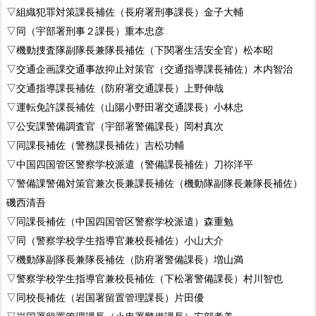
▽組織犯罪対策課長補佐（長府署刑事課長）金子大輔
▽同（宇部署刑事２課長）重本忠彦
▽機動捜査隊副隊長兼隊長補佐（下関署生活安全官）松本昭
▽交通企画課交通事故抑止対策官（交通指導課長補佐）木内智治
▽交通指導課長補佐（防府署交通課長）上野伸哉
▽運転免許課長補佐（山陽小野田署交通課長）小林忠
▽公安課警備調査官（宇部署警備課長）岡村真次
▽同課長補佐（警務課長補佐）吉松功輔
▽中国四国管区警察学校派遣（警備課長補佐）刀祢洋平
▽警備課警備対策官兼次長兼課長補佐（機動隊副隊長兼隊長補佐）
磯西清吾
▽同課長補佐（中国四国管区警察学校派遣）森重勉
▽同（警察学校学生指導官兼校長補佐）小山大介
▽機動隊副隊長兼隊長補佐（防府署警備課長）増山満
▽警察学校学生指導官兼校長補佐（下松署警備課長）村川智也
▽同校長補佐（岩国署留置管理課長）片田優