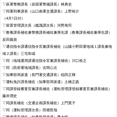
▽萩署警務課長（岩国署警備課長）林典史
▽同署刑事課長（山口南署交通課長）上野裕介
（4月1日付）
▽留置管理課次長（鑑識課次長）河野篤司
▽教養課長補佐兼警務課長補佐兼厚生課（教養課長補佐兼厚生課）
反田義規
▽通信指令課通信指令官兼課長補佐（山陽小野田署地域１課長兼地
域２課長）三宅和成
▽同（地域運用課通信指令官兼課長補佐）川口裕之
▽同（防府署地域課長）吉岡心次
▽知事部局派遣（長門署交通課長）稲田正輝
▽運転免許課長補佐（知事部局派遣）土橋正践
▽同課登録審査官兼課長補佐（運転管理課登録審査官兼課長補佐）
藤井潤史
▽同課長補佐（交通企画課長補佐）上門寛子
▽同（運転管理課次長）田畑哲哉
▽警備課長補佐（知事部局派遣）重永悟