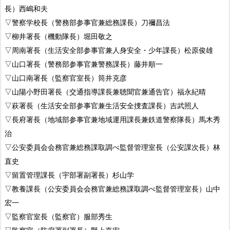
長）西嶋和夫
▽警察学校長（警務部参事官兼総務課長）刀禰昌法
▽柳井署長（機動隊長）堀田敬之
▽周南署長（生活安全部参事官兼人身安全・少年課長）松原俊雄
▽山口署長（警務部参事官兼警務課長）藤井順一
▽山口南署長（監察官室長）筒井克彦
▽山陽小野田署長（交通指導課長兼聴聞官兼通告官）福永紀晴
▽萩署長（生活安全部参事官兼生活安全捜査課長）吉武照人
▽長府署長（地域部参事官兼地域運用課長兼鉄道警察隊長）馬木秀
治
▽公安委員会会務官兼総務課取調べ監督管理室長（公安課次長）林
直史
▽留置管理課長（宇部署副署長）杉山学
▽教養課長（公安委員会会務官兼総務課取調べ監督管理室長）山中
宏一
▽監察官室長（監察官）服部秀生