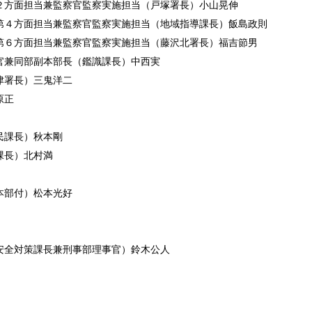
２方面担当兼監察官監察実施担当（戸塚署長）小山晃伸
第４方面担当兼監察官監察実施担当（地域指導課長）飯島政則
第６方面担当兼監察官監察実施担当（藤沢北署長）福吉節男
官兼同部副本部長（鑑識課長）中西実
津署長）三鬼洋二
原正
民課長）秋本剛
課長）北村満
本部付）松本光好
安全対策課長兼刑事部理事官）鈴木公人