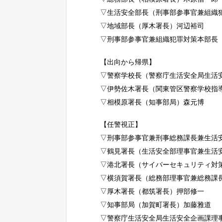
▽生活安全部長（刑事部参事官兼組織
▽地域部長（厚木署長）河辺裕司
▽刑事部参事官兼組織犯罪対策本部長
【出向から帰県】
▽警察学校長（警察庁生活安全局生活
▽伊勢佐木署長（関東管区警察学校指
▽相模原署長（知事部局）森元博
【任警視正】
▽刑事部参事官兼刑事総務課長兼生活
▽鶴見署長（生活安全部理事官兼生活
▽港北署長（サイバーセキュリティ対
▽横須賀署長（総務部理事官兼総務課
▽厚木署長（都筑署長）押部修一
▽知事部局（加賀町署長）加藤雅道
▽警察庁生活安全局生活安全企画課理