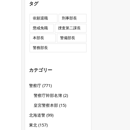
タグ
依願退職
刑事部長
懲戒免職
捜査第二課長
本部長
警備部長
警務部長
カテゴリー
警察庁
(771)
警察庁幹部名簿
(2)
皇宮警察本部
(15)
北海道警
(99)
東北
(157)