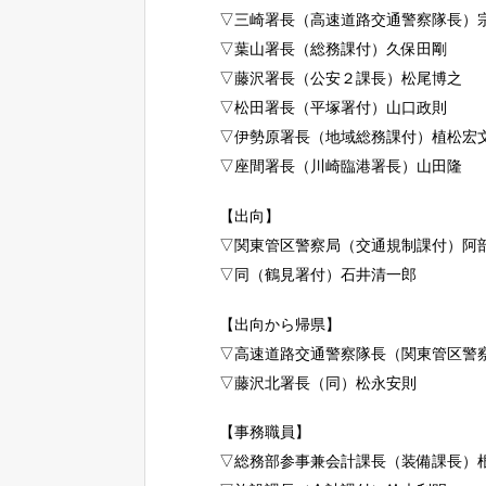
▽三崎署長（高速道路交通警察隊長）
▽葉山署長（総務課付）久保田剛
▽藤沢署長（公安２課長）松尾博之
▽松田署長（平塚署付）山口政則
▽伊勢原署長（地域総務課付）植松宏
▽座間署長（川崎臨港署長）山田隆
【出向】
▽関東管区警察局（交通規制課付）阿
▽同（鶴見署付）石井清一郎
【出向から帰県】
▽高速道路交通警察隊長（関東管区警
▽藤沢北署長（同）松永安則
【事務職員】
▽総務部参事兼会計課長（装備課長）