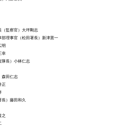
長（監察官）大坪剛志
事部理事官（松田署長）新津憲一
広明
正幸
査隊長）小林仁志
）森田仁志
井正
洋
署長）藤田和久
貴之
二