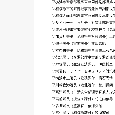
▽横浜市警察部理事官兼同部副部長第
▽相模原市警察部理事官兼同部副部長
▽相模方面本部理事官兼同部副本部長
▽サイバーセキュリティ対策本部理事
▽警務部理事官兼警察学校副校長（高
▽加賀町署長（危機管理対策課長）上
▽磯子署長（宮前署長）熊田嘉範
▽神奈川署長（総務部理事官兼広報県
▽都筑署長（交通部理事官兼交通総務
▽戸塚署長（生活経済課長）伊藤博之
▽栄署長（サイバーセキュリティ対策
▽横浜水上署長（総務課付）廣石尚博
▽川崎臨港署長（港北署付）荒川徹朗
▽高津署長（生活安全部理事官兼人身
▽宮前署長（捜査１課付）竹之内信尋
▽多摩署長（監察官）信澤公昭
▽麻生署長（相模原署付）飯塚宏司