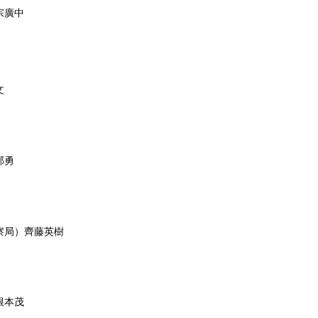
宗廣中
文
部勇
察局）齊藤英樹
根本茂