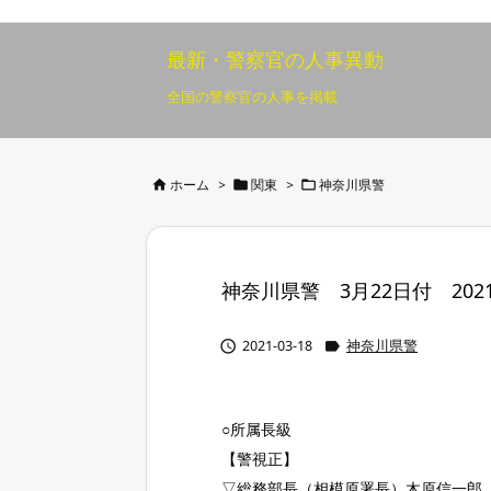
最新・警察官の人事異動
全国の警察官の人事を掲載



ホーム
>
関東
>
神奈川県警
神奈川県警 3月22日付 2021/


2021-03-18
神奈川県警
○所属長級
【警視正】
▽総務部長（相模原署長）木原信一郎