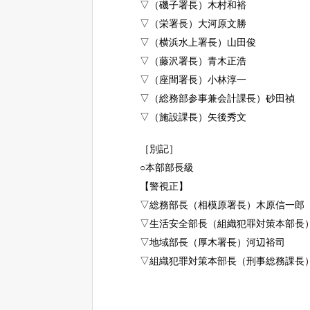
▽（磯子署長）木村和裕
▽（栄署長）大河原文勝
▽（横浜水上署長）山田俊
▽（藤沢署長）青木正浩
▽（座間署長）小林淳一
▽（総務部参事兼会計課長）砂田禎
▽（施設課長）矢後秀文
［別記］
○本部部長級
【警視正】
▽総務部長（相模原署長）木原信一郎
▽生活安全部長（組織犯罪対策本部長
▽地域部長（厚木署長）河辺裕司
▽組織犯罪対策本部長（刑事総務課長