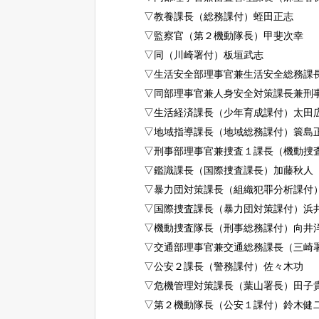
▽教養課長（総務課付）蛭田正志
▽監察官（第２機動隊長）甲斐次幸
▽同（川崎署付）板垣武志
▽生活安全部理事官兼生活安全総務課
▽同部理事官兼人身安全対策課長兼刑
▽生活経済課長（少年育成課付）太田
▽地域指導課長（地域総務課付）簑島
▽刑事部理事官兼捜査１課長（機動捜
▽鑑識課長（国際捜査課長）加藤秋人
▽暴力団対策課長（組織犯罪分析課付
▽国際捜査課長（暴力団対策課付）浜
▽機動捜査隊長（刑事総務課付）向井
▽交通部理事官兼交通総務課長（三崎
▽公安２課長（警務課付）佐々木功
▽危機管理対策課長（葉山署長）田子
▽第２機動隊長（公安１課付）鈴木健