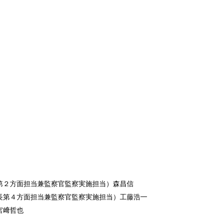
第２方面担当兼監察官監察実施担当）森昌信
長第４方面担当兼監察官監察実施担当）工藤浩一
宮﨑哲也