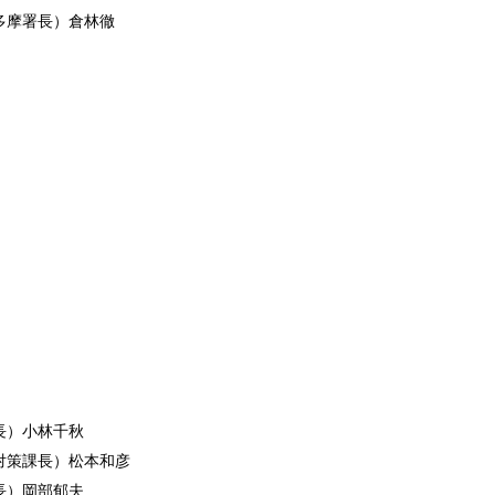
多摩署長）倉林徹
長）小林千秋
対策課長）松本和彦
長）岡部郁夫