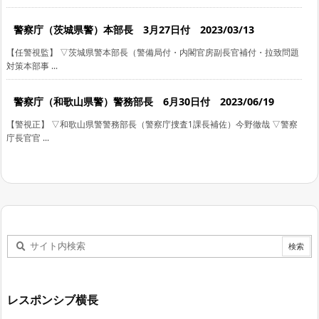
警察庁（茨城県警）本部長 3月27日付 2023/03/13
【任警視監】 ▽茨城県警本部長（警備局付・内閣官房副長官補付・拉致問題
対策本部事 ...
警察庁（和歌山県警）警務部長 6月30日付 2023/06/19
【警視正】 ▽和歌山県警警務部長（警察庁捜査1課長補佐）今野徹哉 ▽警察
庁長官官 ...
レスポンシブ横長