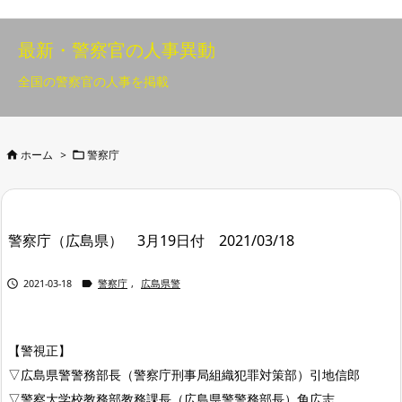
最新・警察官の人事異動
全国の警察官の人事を掲載


ホーム
>
警察庁
警察庁（広島県） 3月19日付 2021/03/18


2021-03-18
警察庁
,
広島県警
【警視正】
▽広島県警警務部長（警察庁刑事局組織犯罪対策部）引地信郎
▽警察大学校教務部教務課長（広島県警警務部長）角広志