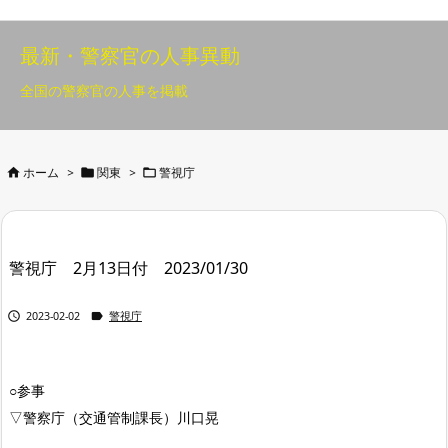
最新・警察官の人事異動
全国の警察官の人事を掲載



ホーム
>
関東
>
警視庁
警視庁 2月13日付 2023/01/30


2023-02-02
警視庁
○参事
▽警察庁（交通管制課長）川口晃