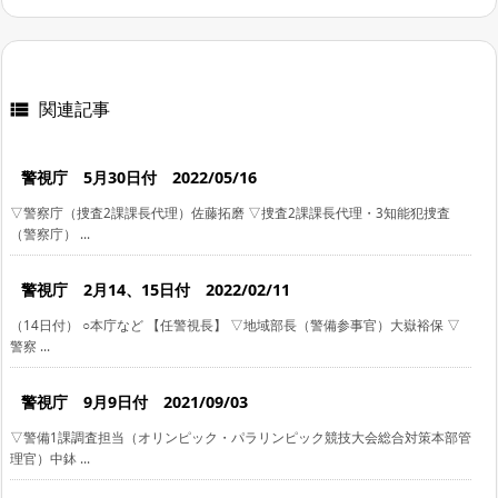
関連記事

警視庁 5月30日付 2022/05/16
▽警察庁（捜査2課課長代理）佐藤拓磨 ▽捜査2課課長代理・3知能犯捜査
（警察庁） ...
警視庁 2月14、15日付 2022/02/11
（14日付） ○本庁など 【任警視長】 ▽地域部長（警備参事官）大嶽裕保 ▽
警察 ...
警視庁 9月9日付 2021/09/03
▽警備1課調査担当（オリンピック・パラリンピック競技大会総合対策本部管
理官）中鉢 ...