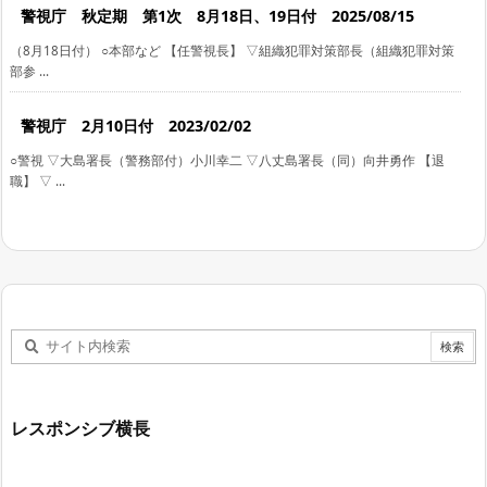
警視庁 秋定期 第1次 8月18日、19日付 2025/08/15
（8月18日付） ○本部など 【任警視長】 ▽組織犯罪対策部長（組織犯罪対策
部参 ...
警視庁 2月10日付 2023/02/02
○警視 ▽大島署長（警務部付）小川幸二 ▽八丈島署長（同）向井勇作 【退
職】 ▽ ...
レスポンシブ横長