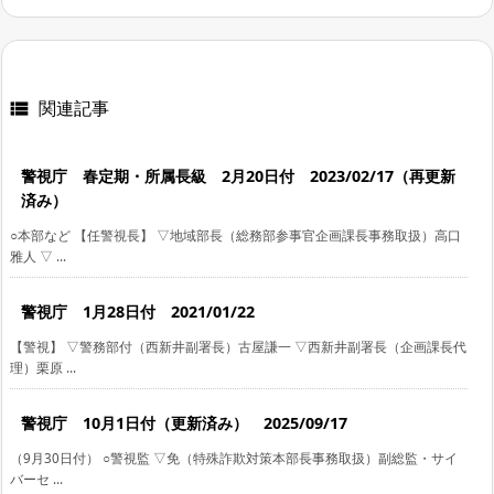
関連記事

警視庁 春定期・所属長級 2月20日付 2023/02/17（再更新
済み）
○本部など 【任警視長】 ▽地域部長（総務部参事官企画課長事務取扱）高口
雅人 ▽ ...
警視庁 1月28日付 2021/01/22
【警視】 ▽警務部付（西新井副署長）古屋謙一 ▽西新井副署長（企画課長代
理）栗原 ...
警視庁 10月1日付（更新済み） 2025/09/17
（9月30日付） ○警視監 ▽免（特殊詐欺対策本部長事務取扱）副総監・サイ
バーセ ...