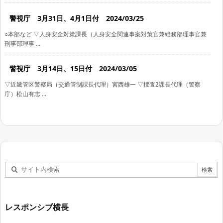
警視庁 3月31日、4月1日付 2024/03/25
○本部など ▽人身安全対策課長（人身安全関連事案対策官兼総務部理事官兼
刑事部理事 ...
警視庁 3月14日、15日付 2024/03/05
▽近畿管区警察局（交通管制課長代理）宮西雄一 ▽捜査2課長代理（警察
庁）松山有志 ...
レスポンシブ横長