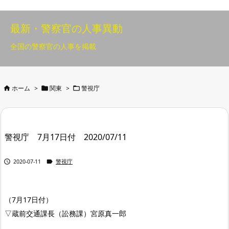
最新・警察官の人事異動
全国の警察官の人事を掲載



ホーム
>
関東
>
警視庁
警視庁 7月17日付 2020/07/11


2020-07-11
警視庁
（7月17日付）
▽蔵前交通課長（訟務課）宮原真一郎