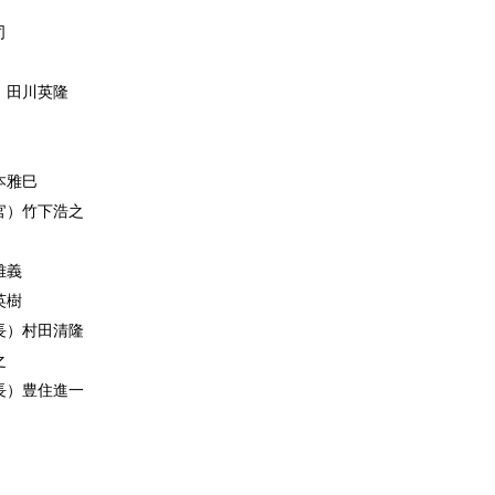
司
）田川英隆
本雅巳
官）竹下浩之
雅義
英樹
長）村田清隆
之
長）豊住進一