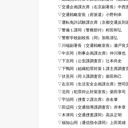
▽交通企画課次席（右京副署長）中西
▽交通戦略室長（府派遣）小野利幸
▽運転免許試験課次席（京都交通反則
▽警備１課同（警務部付）村田和弘
▽警察学校副校長（同）加島清弘
▽川端副署長（交通戦略室長）瀬戸良
▽中京同（刑事企画課次席）仲川琢也
▽下京同（公安課調査官）辻本尚史
▽下鴨同（組織犯罪対策１課主席調査
▽伏見同（同３課調査官）柴田和己
▽右京同（生活安全企画課次席）惣司
▽北同（犯罪抑止対策室長）柴田享司
▽宇治同（捜査２課次席）赤名肇
▽田辺同（交通指導課調査官）岸本章
▽木津同（交通捜査課同）高浜正明
▽福知山同（通信指令課同）上田英雄