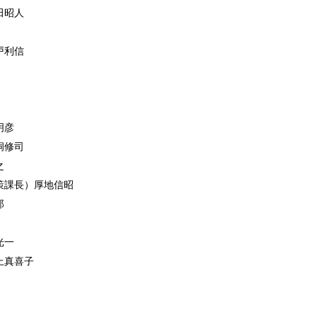
田昭人
戸利信
明彦
洞修司
之
策課長）厚地信昭
郎
光一
上真喜子