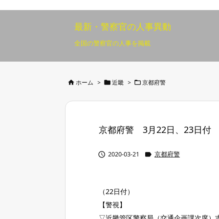
最新・警察官の人事異動
全国の警察官の人事を掲載



ホーム
>
近畿
>
京都府警
京都府警 3月22日、23日付 20


2020-03-21
京都府警
（22日付）
【警視】
▽近畿管区警察局（交通企画課次席）