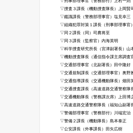
▽刑事部理事官（警務部付）上村一則
▽捜査３課長（機動捜査隊長）上岡賢
▽鑑識課長（警務部理事官）塩見幸三
▽組織犯罪対策１課長（刑事部理事官
▽同２課長（同）司農将至
▽同３課長（監察官）内海英明
▽科学捜査研究所長（宮津副署長）山
▽機動捜査隊長（通信指令課主席調査
▽交通部理事官（北副署長）田中隆好
▽交通規制課長（交通部理事官）奥野
▽交通指導課長（交通機動隊長）畑田
▽交通捜査課長（高速道路交通警察隊
▽交通機動隊長（警務課次席）上田博
▽高速道路交通警察隊長（福知山副署
▽警備部理事官（警務部付）川端宏治
▽警備２課長（機動隊長）島本泰正
▽公安課長（外事課長）田矢広樹