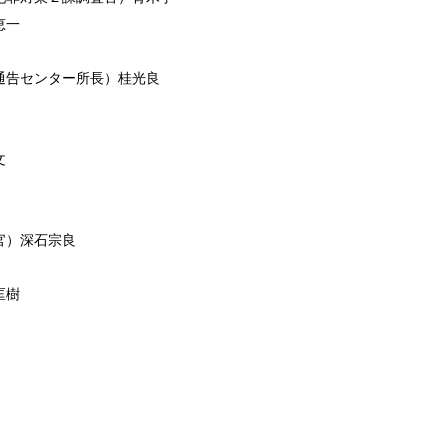
恵一
通告センター所長）桂光良
文
官）深石宗良
匡樹