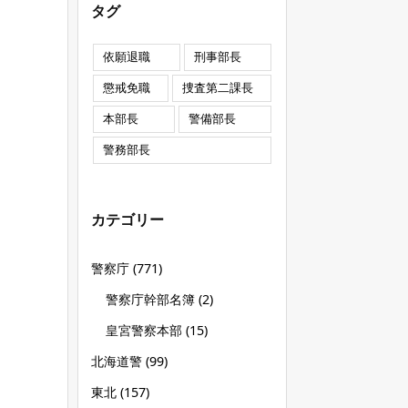
タグ
依願退職
刑事部長
懲戒免職
捜査第二課長
本部長
警備部長
警務部長
カテゴリー
警察庁
(771)
警察庁幹部名簿
(2)
皇宮警察本部
(15)
北海道警
(99)
東北
(157)