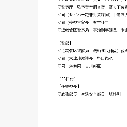
▽警察庁（監察官室調査官）野々下俊
▽同（サイバー犯罪対策課同）中道宣
▽同（検視官室長）有吉謙二
▽近畿管区警察局（宇治刑事課長）米
【警部】
▽近畿管区警察局（機動隊長補佐）佐
▽同（木津地域課長）野口顕弘
▽同（舞鶴同）古川邦臣
（23日付）
【任警視長】
▽総務部長（生活安全部長）坂根剛