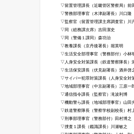
▽留置管理課長（近畿管区警察局）前
▽警務部理事官（木津副署長）川口隆
▽監察官（留置管理課主席調査官）川
▽同（総務課次席）吉田潔史
▽同（警備１課同）森功治
▽教養課長（京丹後署長）堀英明
▽生活安全部理事官（警務部付）小林
▽人身安全対策課長（鉄道警察隊長）
▽生活保安課長（伏見副署長）酒井啓
▽サイバー犯罪対策課長（人身安全対
▽地域部理事官（中京副署長）三原一
▽通信指令課長（監察官）滝波利博
▽機動警ら課長（地域部理事官）山田
▽鉄道警察隊長（警察学校副校長）村
▽刑事部理事官（警務部付）田村博之
▽捜査１課長（鑑識課長）川瀬敏之