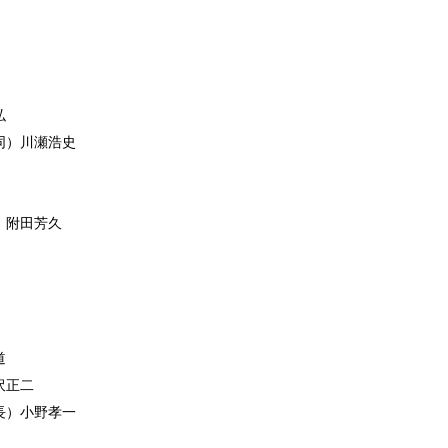
弘
同）川瀬浩史
）附田芳久
道
沢正二
長）小野孝一