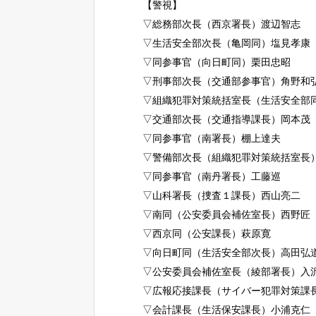
【警視】
▽総務部次長（西京署長）渡辺智志
▽生活安全部次長（亀岡同）塩見孝康
▽同参事官（向日町同）栗田忠昭
▽刑事部次長（交通部参事官）角野和
▽組織犯罪対策統括室長（生活安全部
▽交通部次長（交通指導課長）岡本茂
▽同参事官（南署長）棚上達夫
▽警備部次長（組織犯罪対策統括室長
▽同参事官（南丹署長）工藤巡
▽山科署長（捜査１課長）西山亮二
▽南同（公安委員会補佐室長）西野匠
▽西京同（公安課長）萩原寛
▽向日町同（生活安全部次長）高田弘
▽公安委員会補佐室長（綾部署長）入
▽広報応接課長（サイバー犯罪対策課
▽会計課長（生活保安課長）小浦克仁