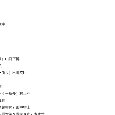
政幸
長）山口正博
弘
ー所長）出嶌克臣
志
ンター所長）村上守
真嗣
区警察局）田中智士
犯罪対策２課調査官）青木学