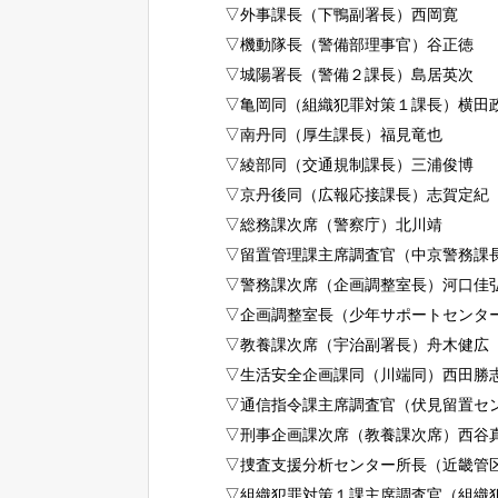
▽外事課長（下鴨副署長）西岡寛
▽機動隊長（警備部理事官）谷正徳
▽城陽署長（警備２課長）島居英次
▽亀岡同（組織犯罪対策１課長）横田
▽南丹同（厚生課長）福見竜也
▽綾部同（交通規制課長）三浦俊博
▽京丹後同（広報応接課長）志賀定紀
▽総務課次席（警察庁）北川靖
▽留置管理課主席調査官（中京警務課
▽警務課次席（企画調整室長）河口佳
▽企画調整室長（少年サポートセンタ
▽教養課次席（宇治副署長）舟木健広
▽生活安全企画課同（川端同）西田勝
▽通信指令課主席調査官（伏見留置セ
▽刑事企画課次席（教養課次席）西谷
▽捜査支援分析センター所長（近畿管
▽組織犯罪対策１課主席調査官（組織