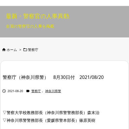
最新・警察官の人事異動
全国の警察官の人事を掲載


ホーム
>
警察庁
警察庁（神奈川県警） 8月30日付 2021/08/20


2021-08-20
警察庁
,
神奈川県警
▽警察大学校教務部長（神奈川県警警務部長）森末治
▽神奈川県警警務部長（愛媛県警本部長）篠原英樹