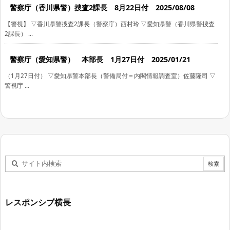
警察庁（香川県警）捜査2課長 8月22日付 2025/08/08
【警視】 ▽香川県警捜査2課長（警察庁）西村玲 ▽愛知県警（香川県警捜査
2課長） ...
警察庁（愛知県警） 本部長 1月27日付 2025/01/21
（1月27日付） ▽愛知県警本部長（警備局付＝内閣情報調査室）佐藤隆司 ▽
警視庁 ...
レスポンシブ横長