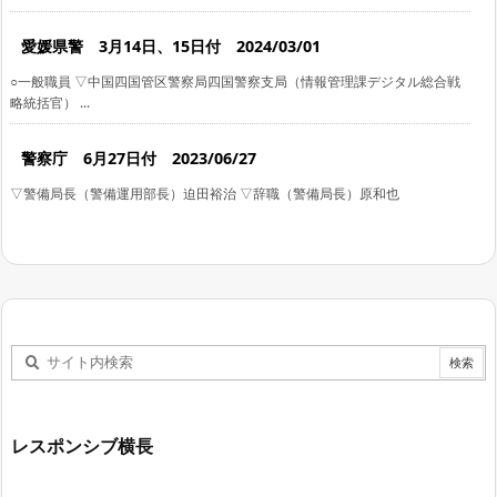
愛媛県警 3月14日、15日付 2024/03/01
○一般職員 ▽中国四国管区警察局四国警察支局（情報管理課デジタル総合戦
略統括官） ...
警察庁 6月27日付 2023/06/27
▽警備局長（警備運用部長）迫田裕治 ▽辞職（警備局長）原和也
レスポンシブ横長