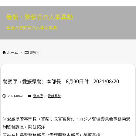
最新・警察官の人事異動
全国の警察官の人事を掲載


ホーム
>
警察庁
警察庁（愛媛県警）本部長 8月30日付 2021/08/20


2021-08-20
警察庁
,
愛媛県警
▽愛媛県警本部長（警察庁長官官房付・カジノ管理委員会事務局規
制監督課長）阿波拓洋
▽神奈川県警警務部長（愛媛県警本部長）篠原英樹