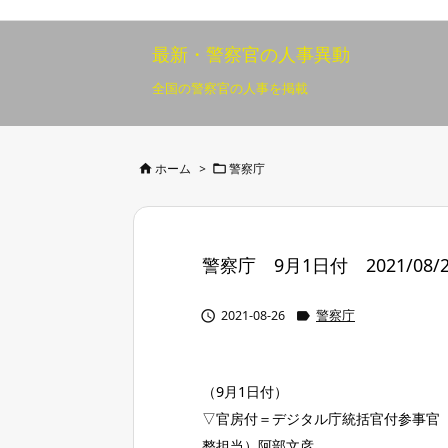
最新・警察官の人事異動
全国の警察官の人事を掲載


ホーム
>
警察庁
警察庁 9月1日付 2021/08/2


2021-08-26
警察庁
（9月1日付）
▽官房付＝デジタル庁統括官付参事官
整担当）阿部文彦