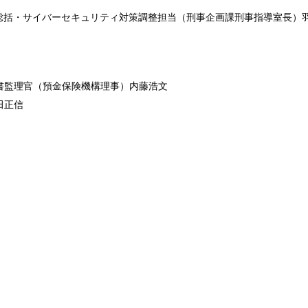
計総括・サイバーセキュリティ対策調整担当（刑事企画課刑事指導室長）
書監理官（預金保険機構理事）内藤浩文
田正信