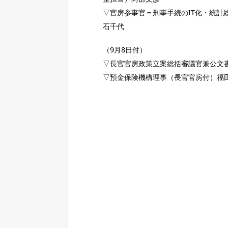
▽官房参事官＝刑事手続のIT化・統
石千代
（9月8日付）
▽長官官房政策立案総括審議官兼公文
▽預金保険機構理事（長官官房付）福