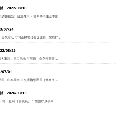
2022/08/10
整担当）難波健太 ▽警察共済組合本部 ...
07/24
代友弘 ▽岡山県警捜査２課長（警察庁 ...
/08/25
事課）田口信光 ▽辞職（奈良県警警 ...
07/01
）山本英幸 ▽交通指導課長（警察庁 ...
2026/03/13
田直嗣 【警視長】 ▽警察庁刑事局 ...