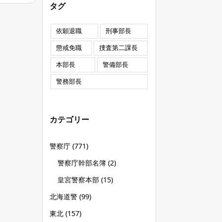
タグ
依願退職
刑事部長
懲戒免職
捜査第二課長
本部長
警備部長
警務部長
カテゴリー
警察庁
(771)
警察庁幹部名簿
(2)
皇宮警察本部
(15)
北海道警
(99)
東北
(157)