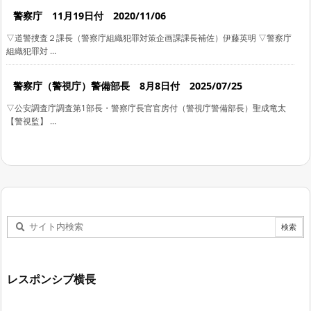
警察庁 11月19日付 2020/11/06
▽道警捜査２課長（警察庁組織犯罪対策企画課課長補佐）伊藤英明 ▽警察庁
組織犯罪対 ...
警察庁（警視庁）警備部長 8月8日付 2025/07/25
▽公安調査庁調査第1部長・警察庁長官官房付（警視庁警備部長）聖成竜太
【警視監】 ...
レスポンシブ横長