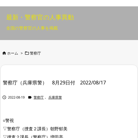
最新・警察官の人事異動
全国の警察官の人事を掲載


ホーム
>
警察庁
警察庁（兵庫県警） 8月29日付 2022/08/17


2022-08-19
警察庁
,
兵庫県警
○警視
▽警察庁（捜査２課長）朝野郁美
▽捜査２課長（警察庁）増田亮