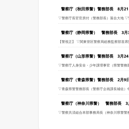
警察庁（秋田県警）警務部長 8月21日付
▽警察庁長官官房付（警務部長）落合大地 ▽警
警察庁（静岡県警） 警務部長 3月31日
【警視正】 ▽関東管区警察局総務監察部首席監
警察庁（山形県警）警務部長 3月24日付
▽警察庁人身安全・少年課理事官（県警警務部長
警察庁（青森県警）警務部長 2月9日付 
▽青森県警警務部長（警察庁企画課長補佐）中村
警察庁（神奈川県警） 警務部長 3月31
▽警察共済組合本部事務局長（神奈川県警警務部