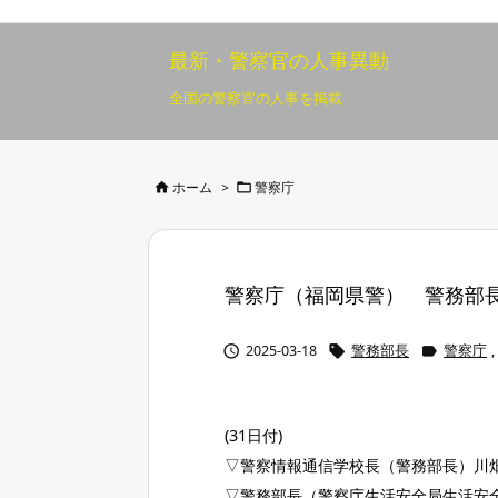
最新・警察官の人事異動
全国の警察官の人事を掲載


ホーム
>
警察庁
警察庁（福岡県警） 警務部長 3



2025-03-18
警務部長
警察庁
,
(31日付)
▽警察情報通信学校長（警務部長）川
▽警務部長（警察庁生活安全局生活安