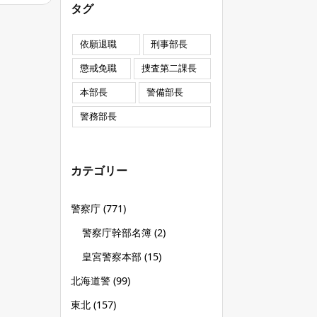
タグ
依願退職
刑事部長
懲戒免職
捜査第二課長
本部長
警備部長
警務部長
カテゴリー
警察庁
(771)
警察庁幹部名簿
(2)
皇宮警察本部
(15)
北海道警
(99)
東北
(157)