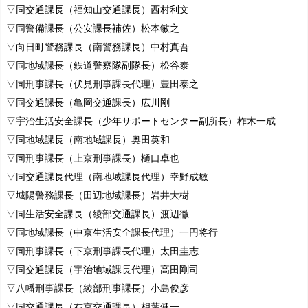
▽同交通課長（福知山交通課長）西村利文
▽同警備課長（公安課長補佐）松本敏之
▽向日町警務課長（南警務課長）中村真吾
▽同地域課長（鉄道警察隊副隊長）松谷泰
▽同刑事課長（伏見刑事課長代理）豊田泰之
▽同交通課長（亀岡交通課長）広川剛
▽宇治生活安全課長（少年サポートセンター副所長）柞木一成
▽同地域課長（南地域課長）奥田英和
▽同刑事課長（上京刑事課長）樋口卓也
▽同交通課長代理（南地域課長代理）幸野成敏
▽城陽警務課長（田辺地域課長）岩井大樹
▽同生活安全課長（綾部交通課長）渡辺徹
▽同地域課長（中京生活安全課長代理）一円将行
▽同刑事課長（下京刑事課長代理）太田圭志
▽同交通課長（宇治地域課長代理）高田剛司
▽八幡刑事課長（綾部刑事課長）小島俊彦
▽同交通課長（右京交通課長）相葉健一