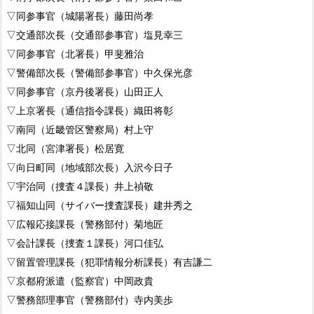
▽同参事官（城陽署長）藤田尚孝
▽交通部次長（交通部参事官）塩見幸三
▽同参事官（北署長）甲斐雅治
▽警備部次長（警備部参事官）中久保光彦
▽同参事官（京丹後署長）山田正人
▽上京署長（通信指令課長）織田将彰
▽南同（近畿管区警察局）村上守
▽北同（宮津署長）松居寛
▽向日町同（地域部次長）入沢今日子
▽宇治同（捜査４課長）井上禎敬
▽福知山同（サイバー捜査課長）建井秀之
▽広報応接課長（警務部付）菊地匠
▽会計課長（捜査１課長）河口佳弘
▽留置管理課長（犯罪情報分析課長）有吉謙二
▽京都府派遣（監察官）中岡政貴
▽警務部理事官（警務部付）寺内美歩