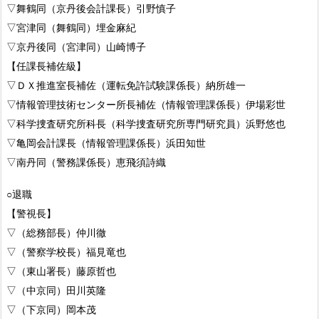
▽舞鶴同（京丹後会計課長）引野慎子
▽宮津同（舞鶴同）埋金麻紀
▽京丹後同（宮津同）山崎博子
【任課長補佐級】
▽ＤＸ推進室長補佐（運転免許試験課係長）納所雄一
▽情報管理技術センター所長補佐（情報管理課係長）伊場彩世
▽科学捜査研究所科長（科学捜査研究所専門研究員）浜野悠也
▽亀岡会計課長（情報管理課係長）浜田知世
▽南丹同（警務課係長）恵飛須詩織
○退職
【警視長】
▽（総務部長）仲川徹
▽（警察学校長）福見竜也
▽（東山署長）藤原哲也
▽（中京同）田川英隆
▽（下京同）岡本茂