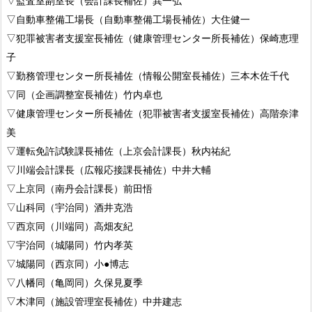
▽監査室副室長（会計課長補佐）巽一弘
▽自動車整備工場長（自動車整備工場長補佐）大住健一
▽犯罪被害者支援室長補佐（健康管理センター所長補佐）保崎恵理
子
▽勤務管理センター所長補佐（情報公開室長補佐）三本木佐千代
▽同（企画調整室長補佐）竹内卓也
▽健康管理センター所長補佐（犯罪被害者支援室長補佐）高階奈津
美
▽運転免許試験課長補佐（上京会計課長）秋内祐紀
▽川端会計課長（広報応接課長補佐）中井大輔
▽上京同（南丹会計課長）前田悟
▽山科同（宇治同）酒井克浩
▽西京同（川端同）高畑友紀
▽宇治同（城陽同）竹内孝英
▽城陽同（西京同）小●博志
▽八幡同（亀岡同）久保見夏季
▽木津同（施設管理室長補佐）中井建志