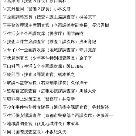
▽宮津同（捜査５課長）原口義和
▽京丹後同（警備２課長）小林文彦
▽企画調整室長（捜査４課主席調査官）桝谷宗平
▽事務管理課主席調査官（企画調整室副室長）長沢秀樹
▽生活安全企画課次席（警察庁）周防尚樹
▽捜査４課主席調査官（捜査１課次席）浅田育紀
▽サイバー企画課次席（地域課調査官）寺井亮彦
▽伏見副署長（少年事件特別捜査隊長）金子平
▽山科同（生活安全企画課次席）阪口加奈
▽綾部同（捜査３課調査官）橋本拡之
▽取調べ監督室長（右京刑事課長）久保洋子
▽監察官室調査官（広報応接課調査官）川越大介
▽犯罪抑止対策室長（警察庁）井浩幸
▽少年事件特別捜査隊長（通信指令課調査官）谷村彰裕
▽生活保安課調査官（京都市警察部企画課次席）佐藤淳一
▽地域課調査官（伏見地域課長）末峯孝
▽同（国際捜査室長）小坂紀久夫