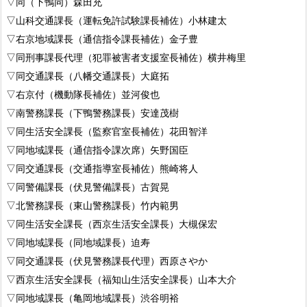
▽同（下鴨同）森田充
▽山科交通課長（運転免許試験課長補佐）小林建太
▽右京地域課長（通信指令課長補佐）金子豊
▽同刑事課長代理（犯罪被害者支援室長補佐）横井梅里
▽同交通課長（八幡交通課長）大庭拓
▽右京付（機動隊長補佐）並河俊也
▽南警務課長（下鴨警務課長）安達茂樹
▽同生活安全課長（監察官室長補佐）花田智洋
▽同地域課長（通信指令課次席）矢野国臣
▽同交通課長（交通指導室長補佐）熊崎将人
▽同警備課長（伏見警備課長）古賀晃
▽北警務課長（東山警務課長）竹内範男
▽同生活安全課長（西京生活安全課長）大槻保宏
▽同地域課長（同地域課長）迫寿
▽同交通課長（伏見警務課長代理）西原さやか
▽西京生活安全課長（福知山生活安全課長）山本大介
▽同地域課長（亀岡地域課長）渋谷明裕