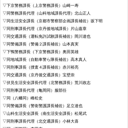
▽下京警務課長（上京警務課長）山崎一寿
▽同警務課長代理（山科地域課長代理）北山正人
▽同生活安全課長（京都市警察部企画課長補佐）坂下明
▽同刑事課長代理（京丹後地域課長）片山嘉章
▽同交通課長（運転免許試験課長補佐）岡川達也
▽同警備課長（警備２課長補佐）山本真実
▽下鴨警務課長（下京警務課長）奥田英雄
▽同地域課長（自動車警ら隊長補佐）高木真人
▽同刑事課長（捜査４課長補佐）赤川裕亮
▽同交通課長（京丹後交通課長）宝壁崇
▽伏見生活安全課長代理（北警務課長）荒川政志
▽同刑事課長代理（亀岡同）服部任
▽同（八幡同）峰松史
▽同警備課長（警衛警護課長補佐）足立達也
▽山科生活安全課長（南生活安全課長）松尾武
▽同刑事課長代理（北交通課長）小林大喜