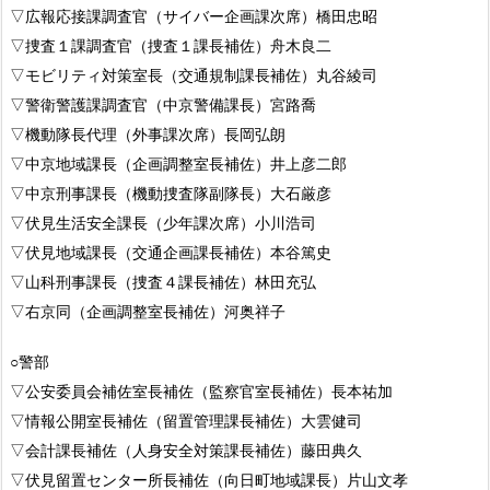
▽広報応接課調査官（サイバー企画課次席）橋田忠昭
▽捜査１課調査官（捜査１課長補佐）舟木良二
▽モビリティ対策室長（交通規制課長補佐）丸谷綾司
▽警衛警護課調査官（中京警備課長）宮路喬
▽機動隊長代理（外事課次席）長岡弘朗
▽中京地域課長（企画調整室長補佐）井上彦二郎
▽中京刑事課長（機動捜査隊副隊長）大石厳彦
▽伏見生活安全課長（少年課次席）小川浩司
▽伏見地域課長（交通企画課長補佐）本谷篤史
▽山科刑事課長（捜査４課長補佐）林田充弘
▽右京同（企画調整室長補佐）河奥祥子
○警部
▽公安委員会補佐室長補佐（監察官室長補佐）長本祐加
▽情報公開室長補佐（留置管理課長補佐）大雲健司
▽会計課長補佐（人身安全対策課長補佐）藤田典久
▽伏見留置センター所長補佐（向日町地域課長）片山文孝