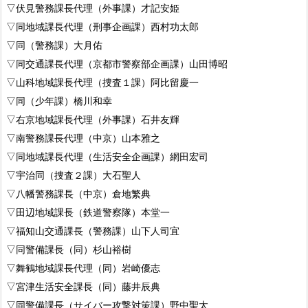
▽伏見警務課長代理（外事課）才記安姫
▽同地域課長代理（刑事企画課）西村功太郎
▽同（警務課）大月佑
▽同交通課長代理（京都市警察部企画課）山田博昭
▽山科地域課長代理（捜査１課）阿比留慶一
▽同（少年課）橋川和幸
▽右京地域課長代理（外事課）石井友輝
▽南警務課長代理（中京）山本雅之
▽同地域課長代理（生活安全企画課）網田宏司
▽宇治同（捜査２課）大石聖人
▽八幡警務課長（中京）倉地繁典
▽田辺地域課長（鉄道警察隊）本堂一
▽福知山交通課長（警務課）山下人司宜
▽同警備課長（同）杉山裕樹
▽舞鶴地域課長代理（同）岩崎優志
▽宮津生活安全課長（同）藤井辰典
▽同警備課長（サイバー攻撃対策課）野中聖太