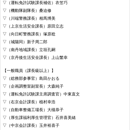
▽（運転免許試験課長補佐）衣笠巧
▽（機動隊副隊長）桑迫修
▽（川端警務課長）相馬博美
▽（上京生活安全課長）原田立志
▽（向日町警務課長）塚原稔
▽（城陽同）新子周二郎
▽（南丹地域課長）立垣孔嗣
▽（京丹後生活安全課長）上山繁幸
【一般職員（課長級以上）】
▽（総務部参事官）島田かおる
▽（企画調整室副室長）大森純子
▽（運転免許試験課主席調査官）中東直文
▽（右京会計課長）植村幸浩
▽（自動車整備工場長）大槻恭子
▽（厚生課福利厚生管理官）石井喜美緒
▽（中京会計課長）玉井裕喜子