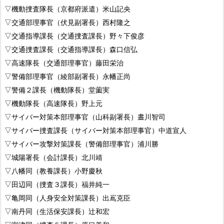
▽機動捜査隊長（京都府派遣）米山記央
▽交通部理事官（伏見副署長）西村隆之
▽交通指導課長（交通捜査課長）野々下俊彦
▽交通捜査課長（交通指導課長）森口信弘
▽高速隊長（交通部理事官）藤田栄治
▽警備部理事官（綾部副署長）永幡正尚
▽警備２課長（機動隊長）堂薗実
▽機動隊長（高速隊長）野上元
▽サイバー対策本部理事官（山科副署長）晝川智司
▽サイバー捜査課長（サイバー対策本部理事官）中道宣人
▽サイバー攻撃対策課長（警備部理事官）浦川勝
▽城陽署長（会計課長）北川靖
▽八幡同（教養課長）小野慶秋
▽田辺同（捜査３課長）福井純一
▽亀岡同（人身安全対策課長）出嶌克臣
▽南丹同（生活保安課長）辻和宏