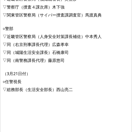
▽警察庁（捜査４課次席）木下強
▽関東管区警察局（サイバー捜査課調査官）馬渡真典
○警部
▽近畿管区警察局（人身安全対策課長補佐）中本秀人
▽同（右京刑事課長代理）広森孝幸
▽同（城陽生活安全課長）石橋康司
▽同（南警務課長代理）藤原悠司
（3月21日付）
○任警視長
▽総務部長（生活安全部長）西山亮二