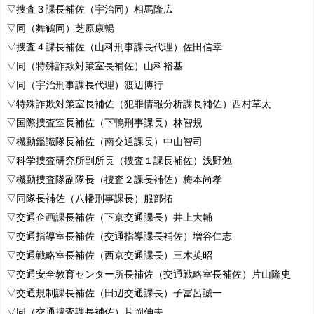
▽捜査３課長補佐（宇治同）相馬隆広
▽同（舞鶴同）芝原康暢
▽捜査４課長補佐（山科刑事課長代理）佐田信幸
▽同（特殊詐欺対策室長補佐）山科裕基
▽同（宇治刑事課長代理）渡辺博行
▽特殊詐欺対策室長補佐（犯罪情報分析課長補佐）西村草太
▽国際捜査室長補佐（下鴨刑事課長）林智規
▽機動鑑識隊長補佐（南交通課長）中山智司
▽科学捜査研究所副所長（捜査１課長補佐）浅野勉
▽機動捜査隊副隊長（捜査２課長補佐）梅本尚孝
▽同隊長補佐（八幡刑事課長）服部拓
▽交通企画課長補佐（下京交通課長）井上大輔
▽交通指導室長補佐（交通指導課長補佐）増谷仁志
▽交通戦略室長補佐（西京交通課長）三木英昭
▽交通安全教育センター所長補佐（交通戦略室長補佐）片山隆史
▽交通規制課長補佐（田辺交通課長）子冨呂誠一
▽同（交通捜査課長補佐）片岡伸夫