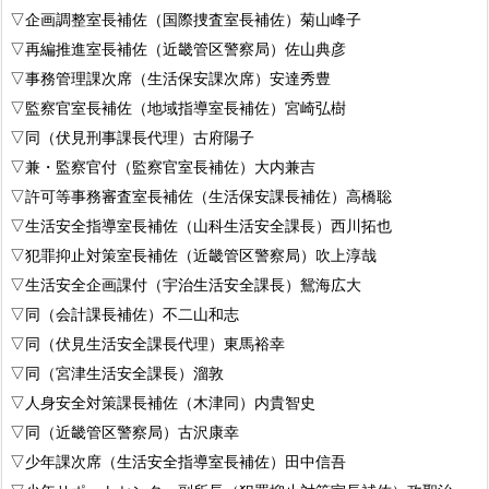
▽企画調整室長補佐（国際捜査室長補佐）菊山峰子
▽再編推進室長補佐（近畿管区警察局）佐山典彦
▽事務管理課次席（生活保安課次席）安達秀豊
▽監察官室長補佐（地域指導室長補佐）宮崎弘樹
▽同（伏見刑事課長代理）古府陽子
▽兼・監察官付（監察官室長補佐）大内兼吉
▽許可等事務審査室長補佐（生活保安課長補佐）高橋聡
▽生活安全指導室長補佐（山科生活安全課長）西川拓也
▽犯罪抑止対策室長補佐（近畿管区警察局）吹上淳哉
▽生活安全企画課付（宇治生活安全課長）鴛海広大
▽同（会計課長補佐）不二山和志
▽同（伏見生活安全課長代理）東馬裕幸
▽同（宮津生活安全課長）溜敦
▽人身安全対策課長補佐（木津同）内貴智史
▽同（近畿管区警察局）古沢康幸
▽少年課次席（生活安全指導室長補佐）田中信吾