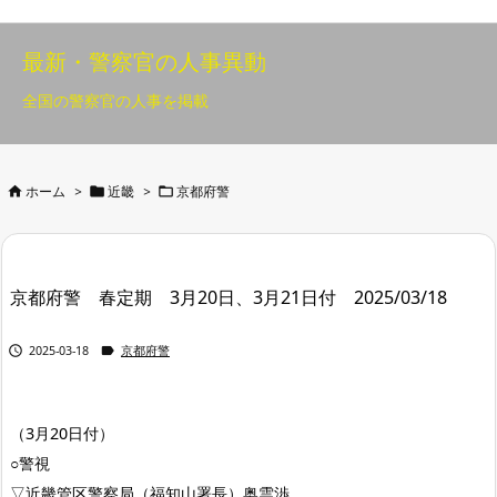
最新・警察官の人事異動
全国の警察官の人事を掲載



ホーム
>
近畿
>
京都府警
京都府警 春定期 3月20日、3月21日付 2025/03/18


2025-03-18
京都府警
（3月20日付）
○警視
▽近畿管区警察局（福知山署長）奥雲渉