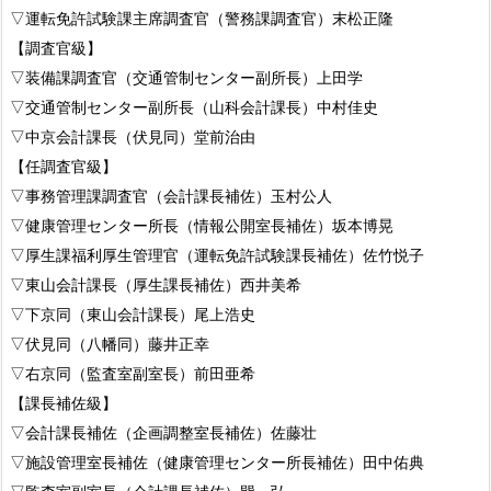
▽運転免許試験課主席調査官（警務課調査官）末松正隆
【調査官級】
▽装備課調査官（交通管制センター副所長）上田学
▽交通管制センター副所長（山科会計課長）中村佳史
▽中京会計課長（伏見同）堂前治由
【任調査官級】
▽事務管理課調査官（会計課長補佐）玉村公人
▽健康管理センター所長（情報公開室長補佐）坂本博晃
▽厚生課福利厚生管理官（運転免許試験課長補佐）佐竹悦子
▽東山会計課長（厚生課長補佐）西井美希
▽下京同（東山会計課長）尾上浩史
▽伏見同（八幡同）藤井正幸
▽右京同（監査室副室長）前田亜希
【課長補佐級】
▽会計課長補佐（企画調整室長補佐）佐藤壮
▽施設管理室長補佐（健康管理センター所長補佐）田中佑典