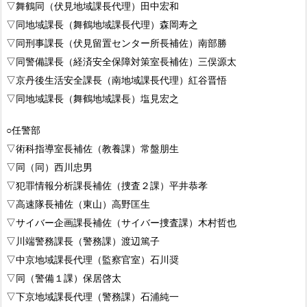
▽舞鶴同（伏見地域課長代理）田中宏和
▽同地域課長（舞鶴地域課長代理）森岡寿之
▽同刑事課長（伏見留置センター所長補佐）南部勝
▽同警備課長（経済安全保障対策室長補佐）三俣源太
▽京丹後生活安全課長（南地域課長代理）紅谷晋悟
▽同地域課長（舞鶴地域課長）塩見宏之
○任警部
▽術科指導室長補佐（教養課）常盤朋生
▽同（同）西川忠男
▽犯罪情報分析課長補佐（捜査２課）平井恭孝
▽高速隊長補佐（東山）高野匡生
▽サイバー企画課長補佐（サイバー捜査課）木村哲也
▽川端警務課長（警務課）渡辺篤子
▽中京地域課長代理（監察官室）石川奨
▽同（警備１課）保居啓太
▽下京地域課長代理（警務課）石浦純一