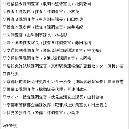
▽通信指令課調査官（取調べ監督室長）松岡敦司
▽捜査１課次席（捜査１課調査官）小林茂
▽捜査３課調査官（中京刑事課長）山田智典
▽捜査４課次席（捜査４課調査官）森井裕紀
▽同調査官（山科刑事課長）林祐彰
▽兼・国際捜査室長（捜査５課調査官）藤田祐樹
▽交通規制課調査官（運転免許試験課調査官）甲斐裕介
▽交通指導課調査官（交通規制課調査官）吉岡格
▽運転免許試験課調査官（京都駅前運転免許更新センター所長）谷
口真紀夫
▽京都駅前運転免許更新センター所長（運転者教育室長）豊田政志
▽警備１課調査官（機動隊長代理）喜連川政宏
▽サイバー捜査課調査官（伏見生活安全課長）山村健治
▽京都市警察部企画課次席（犯罪抑止対策室長）田土義之
▽伏見警務課長（警備１課調査官）小島康
○任警視