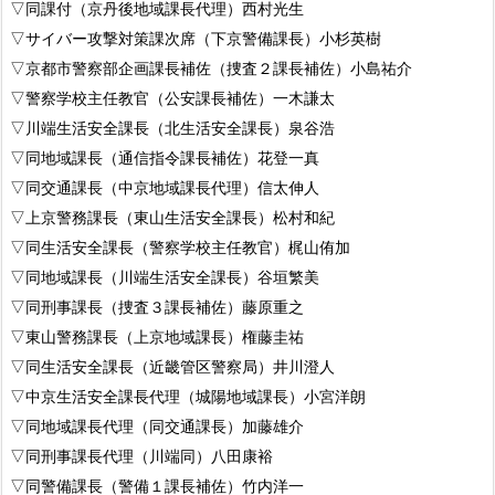
▽同課付（京丹後地域課長代理）西村光生
▽サイバー攻撃対策課次席（下京警備課長）小杉英樹
▽京都市警察部企画課長補佐（捜査２課長補佐）小島祐介
▽警察学校主任教官（公安課長補佐）一木謙太
▽川端生活安全課長（北生活安全課長）泉谷浩
▽同地域課長（通信指令課長補佐）花登一真
▽同交通課長（中京地域課長代理）信太伸人
▽上京警務課長（東山生活安全課長）松村和紀
▽同生活安全課長（警察学校主任教官）梶山侑加
▽同地域課長（川端生活安全課長）谷垣繁美
▽同刑事課長（捜査３課長補佐）藤原重之
▽東山警務課長（上京地域課長）権藤圭祐
▽同生活安全課長（近畿管区警察局）井川澄人
▽中京生活安全課長代理（城陽地域課長）小宮洋朗
▽同地域課長代理（同交通課長）加藤雄介
▽同刑事課長代理（川端同）八田康裕
▽同警備課長（警備１課長補佐）竹内洋一