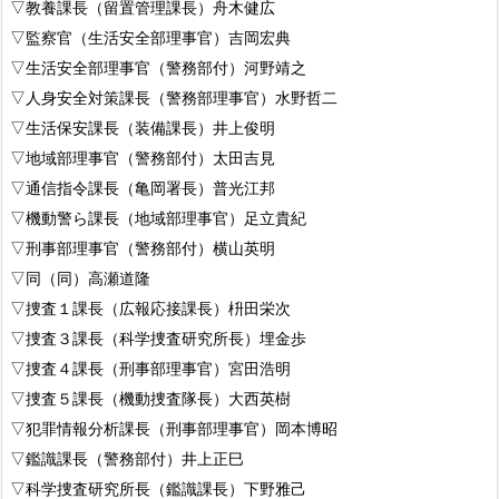
▽教養課長（留置管理課長）舟木健広
▽監察官（生活安全部理事官）吉岡宏典
▽生活安全部理事官（警務部付）河野靖之
▽人身安全対策課長（警務部理事官）水野哲二
▽生活保安課長（装備課長）井上俊明
▽地域部理事官（警務部付）太田吉見
▽通信指令課長（亀岡署長）普光江邦
▽機動警ら課長（地域部理事官）足立貴紀
▽刑事部理事官（警務部付）横山英明
▽同（同）高瀬道隆
▽捜査１課長（広報応接課長）枡田栄次
▽捜査３課長（科学捜査研究所長）埋金歩
▽捜査４課長（刑事部理事官）宮田浩明
▽捜査５課長（機動捜査隊長）大西英樹
▽犯罪情報分析課長（刑事部理事官）岡本博昭
▽鑑識課長（警務部付）井上正巳
▽科学捜査研究所長（鑑識課長）下野雅己