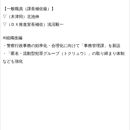
【一般職員（課長補佐級）】
▽（木津同）北池伸
▽（ＤＸ推進室長補佐）浅沼毅一
※組織改編
・警察行政事務の効率化・合理化に向けて「事務管理課」を新設
・「匿名・流動型犯罪グループ（トクリュウ）」の取り締まり体制
なども強化