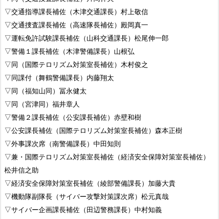
▽交通指導課長補佐（木津交通課長）村上敬信
▽交通捜査課長補佐（高速隊長補佐）殿岡真一
▽運転免許試験課長補佐（山科交通課長）松尾伸一郎
▽警備１課長補佐（木津警備課長）山根弘
▽同（国際テロリズム対策室長補佐）木村俊之
▽同課付（舞鶴警備課長）内藤翔太
▽同（福知山同）冨永健太
▽同（宮津同）福井章人
▽警備２課長補佐（公安課長補佐）赤壁和樹
▽公安課長補佐（国際テロリズム対策室長補佐）森本正樹
▽外事課次席（南警備課長）中田知則
▽兼・国際テロリズム対策室長補佐（経済安全保障対策室長補佐）
松井信之助
▽経済安全保障対策室長補佐（綾部警備課長）加藤大貴
▽機動隊副隊長（サイバー攻撃対策課次席）松元真哉
▽サイバー企画課長補佐（田辺警務課長）中村知義