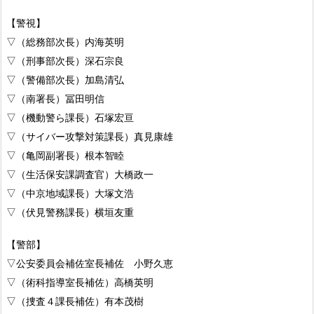
【警視】
▽（総務部次長）内海英明
▽（刑事部次長）深石宗良
▽（警備部次長）加島清弘
▽（南署長）冨田明信
▽（機動警ら課長）石塚宏亘
▽（サイバー攻撃対策課長）真見康雄
▽（亀岡副署長）根本智睦
▽（生活保安課調査官）大橋政一
▽（中京地域課長）大塚文浩
▽（伏見警務課長）横垣友重
【警部】
▽公安委員会補佐室長補佐 小野久恵
▽（術科指導室長補佐）高橋英明
▽（捜査４課長補佐）有本茂樹