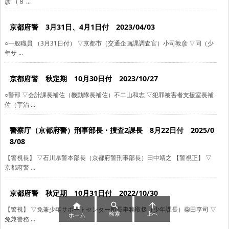
彦 （８ ...
京都府警 3月31日、4月1日付 2023/04/03
○一般職員 （3月31日付） ▽京都市（交通企画課調査官）小司敦彦 ▽同（少
年サ ...
京都府警 秋定期 10月30日付 2023/10/27
○警部 ▽会計課長補佐（機動隊長補佐）不二山和志 ▽犯罪被害者支援室長補
佐（宇治 ...
警察庁（京都府警）刑事部長・捜査2課長 8月22日付 2025/0
8/08
【警視長】 ▽石川県警本部長（京都府警刑事部長）田中靖之 【警視正】 ▽
京都府警 ...
京都府警 秋定期 10月31日付 2022/10/30



【警視】 ▽免兼少年サポートセンター所長事務取扱（少年課長）柴田享司 ▽
検索
上へ
ホーム
免兼警務 ...