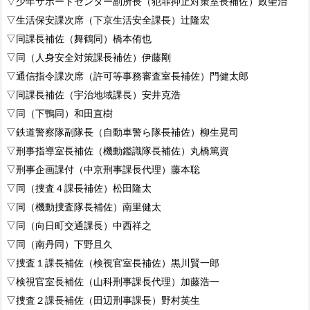
▽少年サポートセンター副所長（犯罪抑止対策室長補佐）政聖治
▽生活保安課次席（下京生活安全課長）辻隆宏
▽同課長補佐（舞鶴同）橋本侑也
▽同（人身安全対策課長補佐）伊藤剛
▽通信指令課次席（許可等事務審査室長補佐）門健太郎
▽同課長補佐（宇治地域課長）安井克浩
▽同（下鴨同）和田直樹
▽鉄道警察隊副隊長（自動車警ら隊長補佐）柳生晃司
▽刑事指導室長補佐（機動鑑識隊長補佐）丸橋篤資
▽刑事企画課付（中京刑事課長代理）藤本聡
▽同（捜査４課長補佐）松田隆太
▽同（機動捜査隊長補佐）南里健太
▽同（向日町交通課長）中西祥之
▽同（南丹同）下野且久
▽捜査１課長補佐（検視官室長補佐）黒川賢一郎
▽検視官室長補佐（山科刑事課長代理）加藤浩一
▽捜査２課長補佐（田辺刑事課長）野村英生