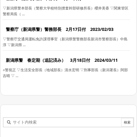
▽新潟県警本部長（警察大学校特別捜査幹部研修所長）櫻井美香 ▽関東管区
警察局長（ ...
警察庁（新潟県警）警務部長 2月17日付 2023/02/03
▽警察庁交通局運転免許課理事官（新潟県警警務部長新潟市警察部長）中島
淳 ▽新潟県 ...
新潟県警 春定期（追記済み） 3月18日付 2024/03/11
○警視正 ▽生活安全部長（地域部長）清水宏明 ▽刑事部長（新潟署長）阿部
吉晴 ▽ ...