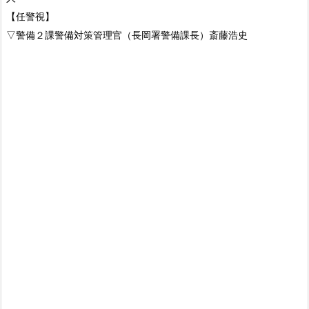
【任警視】
▽警備２課警備対策管理官（長岡署警備課長）斎藤浩史