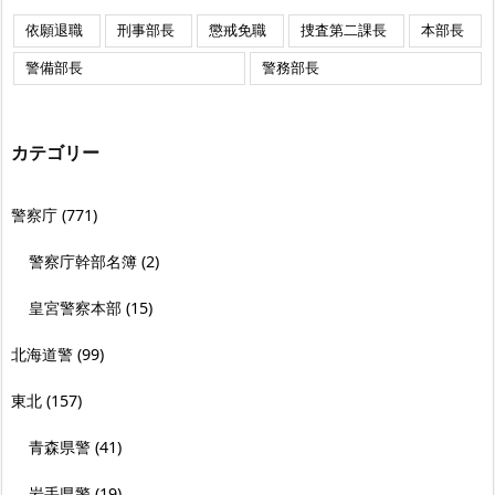
依願退職
刑事部長
懲戒免職
捜査第二課長
本部長
警備部長
警務部長
カテゴリー
警察庁
(771)
警察庁幹部名簿
(2)
皇宮警察本部
(15)
北海道警
(99)
東北
(157)
青森県警
(41)
岩手県警
(19)