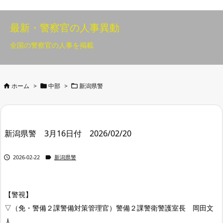
最新・警察官の人事異動
全国の警察官の人事を掲載



ホーム
>
中部
>
新潟県警
新潟県警 3月16日付 2026/02/20


2026-02-22
新潟県警
【警視】
▽（免・警備２課警備対策管理官）警備２課警衛警護室長 岡田文
人