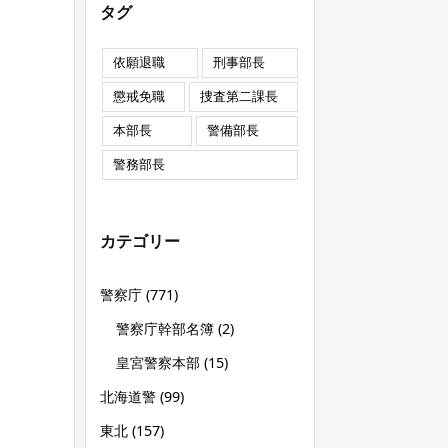
タグ
依願退職
刑事部長
懲戒免職
捜査第二課長
本部長
警備部長
警務部長
カテゴリー
警察庁
(771)
警察庁幹部名簿
(2)
皇宮警察本部
(15)
北海道警
(99)
東北
(157)