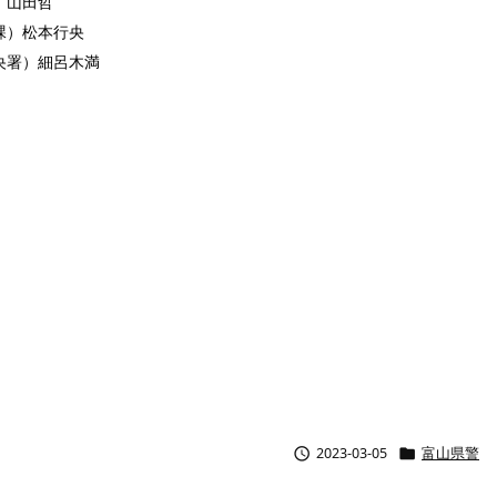
）山田哲
課）松本行央
央署）細呂木満


2023-03-05
富山県警