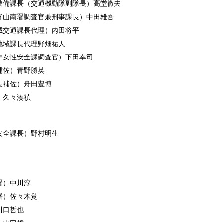
警備課長（交通機動隊副隊長）高堂徹夫
富山南署調査官兼刑事課長）中田雄吾
域交通課長代理）内田将平
地域課長代理野畑祐人
年女性安全課調査官）下田幸司
補佐）青野勝英
長補佐）舟田豊博
）久々湊禎
安全課長）野村明生
署）中川淳
署）佐々木覚
川口哲也