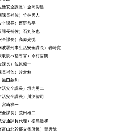
生活安全課長）金岡彰浩
画課長補佐）竹林勇人
安全課長）西野恭平
策課長補佐）石丸英也
安全課長）高原光悦
砺波署刑事生活安全課長）岩崎寛
兼取調べ指導官）今村哲朗
全課長）佐原健一
課長補佐）片倉勉
）織田義和
生活安全課長）垣内勇二
生活安全課長）川渕智司
）宮崎祥一
安全課長）荒田雄二
域交通課長代理）松島浩和
署富山北幹部交番所長）畠勇哉