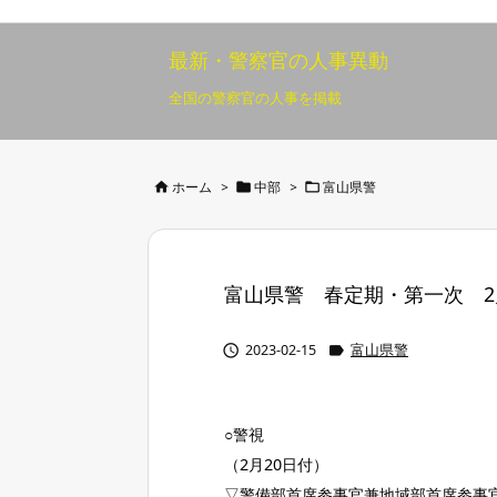
最新・警察官の人事異動
全国の警察官の人事を掲載



ホーム
>
中部
>
富山県警
富山県警 春定期・第一次 2月19


2023-02-15
富山県警
○警視
（2月20日付）
▽警備部首席参事官兼地域部首席参事