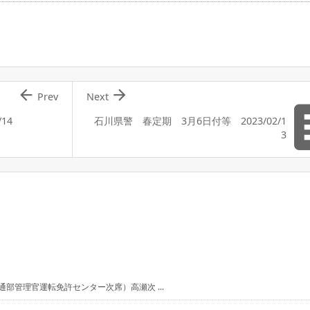


Prev
Next
14
石川県警 春定期 3月6日付等 2023/02/1
3
部管理官運転免許センター次席）高瀬次 ...