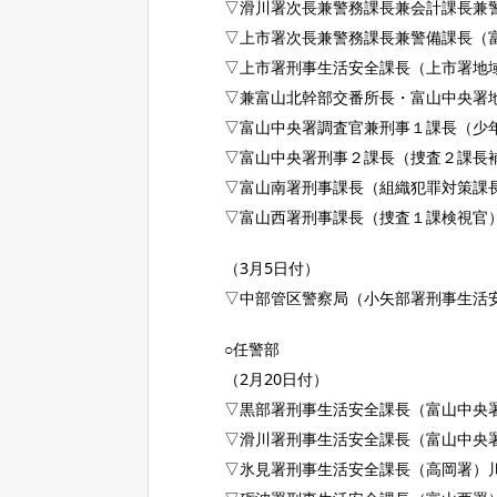
▽滑川署次長兼警務課長兼会計課長兼
▽上市署次長兼警務課長兼警備課長（
▽上市署刑事生活安全課長（上市署地
▽兼富山北幹部交番所長・富山中央署
▽富山中央署調査官兼刑事１課長（少
▽富山中央署刑事２課長（捜査２課長
▽富山南署刑事課長（組織犯罪対策課
▽富山西署刑事課長（捜査１課検視官
（3月5日付）
▽中部管区警察局（小矢部署刑事生活
○任警部
（2月20日付）
▽黒部署刑事生活安全課長（富山中央
▽滑川署刑事生活安全課長（富山中央
▽氷見署刑事生活安全課長（高岡署）