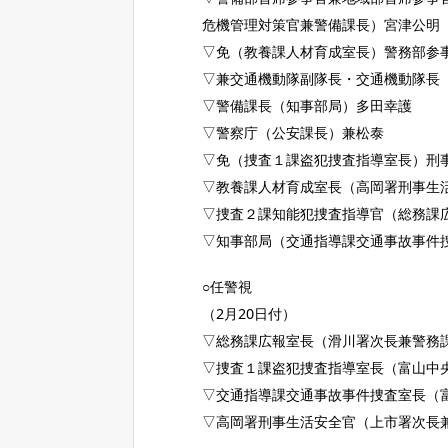
危機管理対策官兼警備課長）宮津公明
▽免（教養課人材育成室長）警務部参
▽兼交通機動隊副隊長・交通機動隊長
▽警備課長（知事部局）多田幸護
▽警察庁（公安課長）兼松泰
▽免（捜査１課盗犯捜査指導室長）刑
▽教養課人材育成室長（高岡署刑事生
▽捜査２課知能犯捜査指導官（総務課
▽知事部局（交通指導課交通事故事件
○任警視
（2月20日付）
▽総務課広報室長（滑川署次長兼警務
▽捜査１課盗犯捜査指導室長（富山中
▽交通指導課交通事故事件捜査室長（
▽高岡署刑事生活安全官（上市署次長