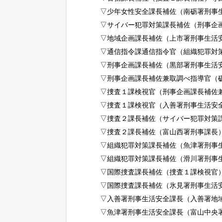
▽少年女性安全課長補佐（南砺署刑事
▽サイバー犯罪対策課長補佐（刑事企
▽地域企画課長補佐（上市署刑事生活
▽通信指令課通信指令官（組織犯罪対
▽刑事企画課長補佐（黒部署刑事生活
▽刑事企画課長補佐兼取調べ指導官（
▽捜査１課検視官（刑事企画課長補佐
▽捜査１課検視官（入善署刑事生活安
▽捜査２課長補佐（サイバー犯罪対策
▽捜査２課長補佐（富山西署刑事課長
▽組織犯罪対策課長補佐（魚津署刑事
▽組織犯罪対策課長補佐（滑川署刑事
▽国際捜査課長補佐（捜査１課検視官
▽国際捜査課長補佐（氷見署刑事生活
▽入善署刑事生活安全課長（入善署地
▽魚津署刑事生活安全課長（富山中央