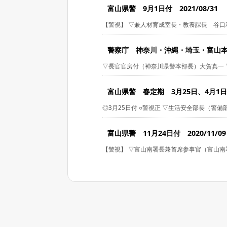
富山県警 9月1日付 2021/08/31
【警視】 ▽兼人材育成室長・教養課長 谷口利
警察庁 神奈川・沖縄・埼玉・富山本部長 
▽長官官房付（神奈川県警本部長）大賀真一 ▽
富山県警 春定期 3月25日、4月1日付等
◎3月25日付 ○警視正 ▽生活安全部長（警備部
富山県警 11月24日付 2020/11/09
【警視】 ▽富山南署長兼首席参事官（富山南署