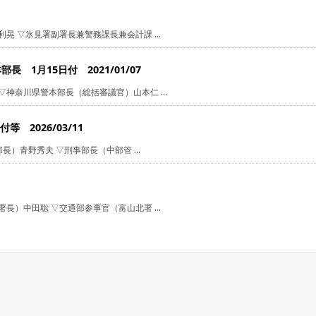
晃 ▽氷見署副署長兼警務課長兼会計課 ...
1月15日付 2021/01/07
神奈川県警本部長（総括審議官）山本仁 ...
 2026/03/11
長）青野秀夫 ▽刑事部長（中部管 ...
長）中田聡 ▽交通部参事官（富山北署 ...